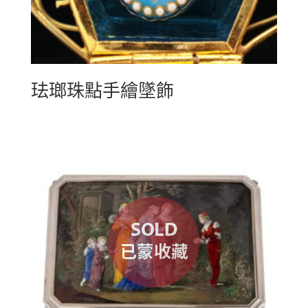
珐瑯珠點手繪墜飾