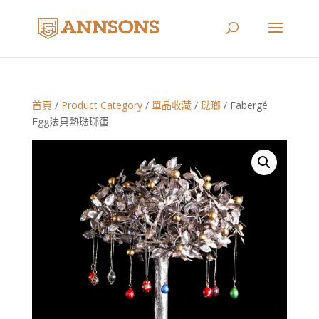
首頁
/
Product Category
/
單品收藏
/
琺瑯
/ Fabergé
Egg法貝熱琺瑯蛋