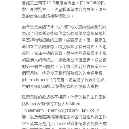
曼諾夫王朝在1917年覆滅為止。在1900年的巴
黎世界博覽會上，沙皇彩蛋首次公開展出，法貝
熱的盛名由此遠播整個歐洲。
而今日法貝熱“Fabergé”和“egg”這兩個詞彙共同
喚起了俄羅斯最後兩位皇帝給兩位女皇所呈現的
皇室禮物和細緻的工藝。縱觀歷史，蛋一直是生
命和新生活的象徵，特別喚起了春日時節，大地
復甦、充滿生機的意象。而在這些慶祝當中出現
的最迷人的傳統之一是收集琺瑯蛋墜飾。從女孩
的第一個生日開始，每年復活節前都會被贈與一
個蛋吊墜，這是今天我們所熟知的的幸運手鐲
(charm bracelet)的前身。這些墜子代表中生命
中的大事紀和所以值得紀念的回憶和人事物。
雞蛋吊墜的款式各不相同。他們的製作工作室包
括Fabergé製作的工藝大師Alfred
Thielemann、HenrikWigström、Erik Kollin
等，以及俄羅斯科斯特羅馬地區的著名珠寶工作
室。蛋本身是用guilloche琺瑯搭配珍貴的寶石或