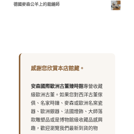
德國麥森公羊上的裁縫師
感謝您欣賞本店館藏。
安森國際歐洲古董臻時館
專營收藏
級歐洲古董。如果您對西洋古董傢
俱、名家時鐘、麥森或歐洲名窯瓷
器、歐洲銀器、法國燈飾、大師落
款雕塑品或是博物館級收藏品感興
趣，歡迎瀏覽我們最新到貨的物