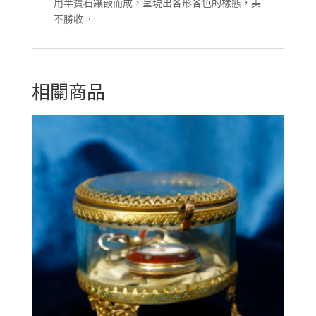
用半寶石鑲嵌而成，呈現出各形各色的樣態，美
不勝收。
相關商品