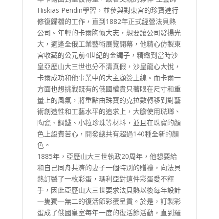
Hiskias Pendin學習，並參與對東宮的珍寶進行
修復歸檔的工作，直到1882年正式經營法貝熱
公司。年輕的卡爾胸懷大志，想要讓公司發揚光
大，適逢全俄工業藝術展覽開幕，他精心仿製東
宮收藏的公元前4世紀的金鐲子，精緻到當時沙
皇亞歷山大三世也分不清真假，沙皇龍心大悅，
卡爾成功和他事業中的大主顧簽上線。而卡爾一
方面也想挑戰既有的俄國權貴只著眼在尺寸和重
量上的風氣，將重點由珠寶的克拉數轉移到對藝
術創造性和工藝水平的追求上，大膽使用琺瑯、
陶瓷、鋼鐵、小粒珍珠等材料，並且在珠寶的顏
色上設費苦心，開發總共有超過140種全新的顏
色。
1885年，亞歷山大三世執政20周年，他想要給
和自己同舟共濟的妻子一個特別的贈禮，向法貝
熱訂製了一枚彩蛋，瑪利亞對這件彩蛋愛不釋
手，因此亞歷山大三世要求法貝熱以後每年設計
一隻獨一無二的復活節彩蛋呈貢。於是，訂製彩
蛋成了俄國皇室每年一度的復活節活動，直到羅