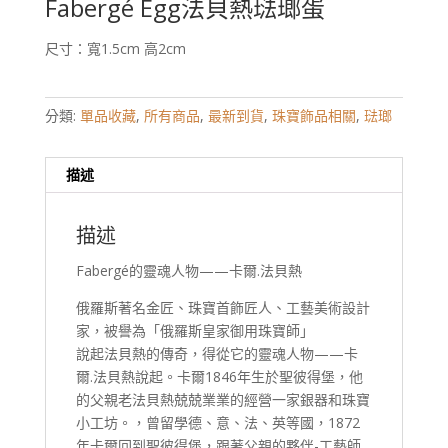
Fabergé Egg法貝熱琺瑯蛋
尺寸：寬1.5cm 高2cm
分類:
單品收藏
,
所有商品
,
最新到貨
,
珠寶飾品相關
,
琺瑯
描述
描述
Fabergé的靈魂人物——卡爾.法貝熱
俄羅斯著名金匠、珠寶首飾匠人、工藝美術設計
家，被譽為「俄羅斯皇家御用珠寶師」
說起法貝熱的傳奇，得從它的靈魂人物——卡
爾.法貝熱說起。卡爾1846年生於聖彼得堡，他
的父親老法貝熱兢兢業業的經營一家銀器和珠寶
小工坊。，曾留學德、意、法、英等國，1872
年卡爾回到聖彼得堡，跟著父親的夥伴-工藝師