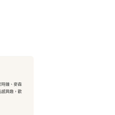
家時鐘、麥森
品感興趣，歡