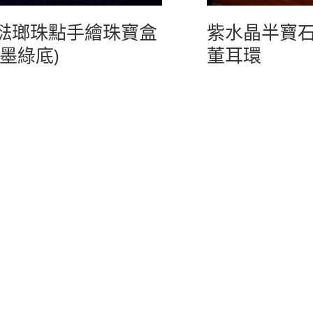
琺瑯珠點手繪珠寶盒
紫水晶半寶
(墨綠底)
董耳環