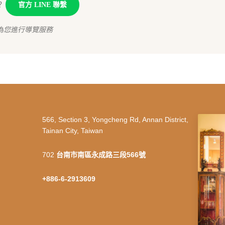
？
官方 LINE 聯繫
為您進行導覽服務
566, Section 3, Yongcheng Rd, Annan District,
Tainan City, Taiwan
702
台南市南區永成路三段566號
+886-6-2913609