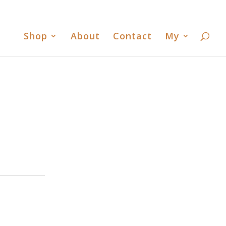
書
歐洲古董臻時舘臉書
歐洲古董臻時舘LINE
0 Items
Shop
About
Contact
My