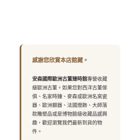
感謝您欣賞本店館藏。
安森國際歐洲古董臻時館
專營收藏
級歐洲古董。如果您對西洋古董傢
俱、名家時鐘、麥森或歐洲名窯瓷
器、歐洲銀器、法國燈飾、大師落
款雕塑品或是博物館級收藏品感興
趣，歡迎瀏覽我們最新到貨的物
件。