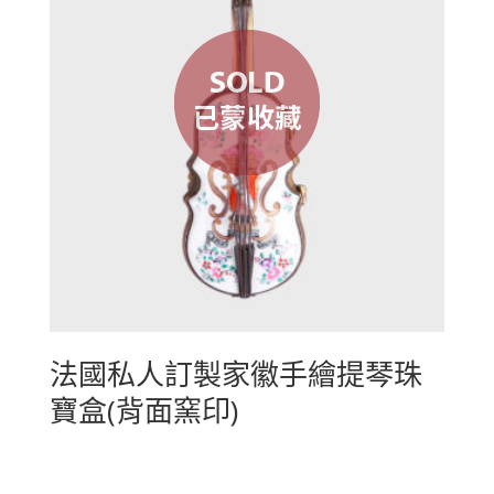
法國私人訂製家徽手繪提琴珠
寶盒(背面窯印)