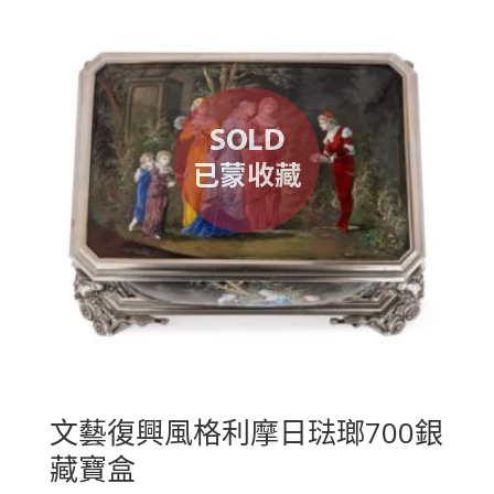
文藝復興風格利摩日琺瑯700銀
藏寶盒