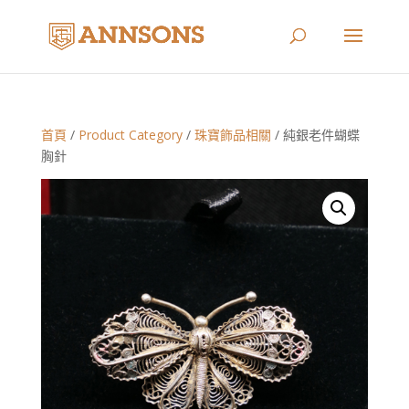
首頁
/
Product Category
/
珠寶飾品相關
/ 純銀老件蝴蝶
胸針