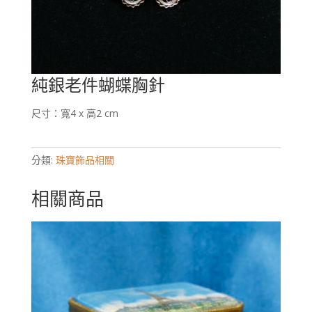
純銀老件蝴蝶胸針
尺寸：寬4 x 高2 cm
分類:
珠寶飾品相關
相關商品