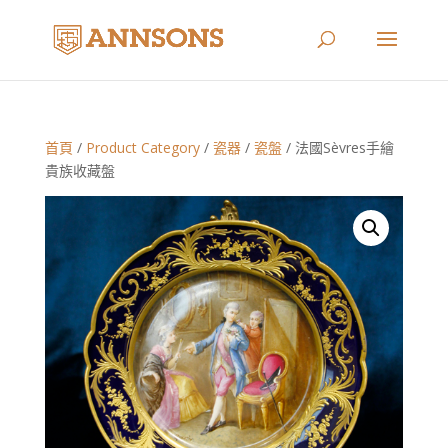
首頁
/
Product Category
/
瓷器
/
瓷盤
/ 法國Sèvres手繪
貴族收藏盤