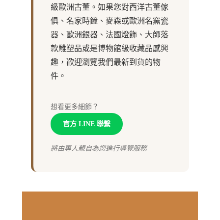
級歐洲古董。如果您對西洋古董傢
俱、名家時鐘、麥森或歐洲名窯瓷
器、歐洲銀器、法國燈飾、大師落
款雕塑品或是博物館級收藏品感興
趣，歡迎瀏覽我們最新到貨的物
件。
想看更多細節？
官方 LINE 聯繫
將由專人親自為您進行導覽服務