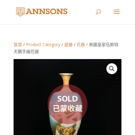
首頁
/
Product Category
/
瓷器
/
花器
/ 英國皇家伍斯特
天鵝手繪花器