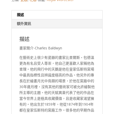
描述
額外資訊
描述
畫家簡介-Charles Baldwyn
在藝術史上很少有瓷器的畫家比查爾斯‧包德溫
更為有名且受人尊崇，他自己更喜歡人家稱他為
查理。他的飛行中的天鵝是他在皇家伍斯特窯場
中最具指標性且辨識度極高的作品。他另外的專
長在於繪畫月光中鳥類的場景，於他在窯廠中的
30年歲月裡，沒有其他的藝術家可被允許繪製他
所主導的主題。他的天賦異稟代表了他的作品在
當今世界上是極具收藏價值，且是收藏家渴望擁
有的。他出生於1859年，他從1874年到1904年
都在皇家伍斯特的窯廠工作。很多他的早期作品