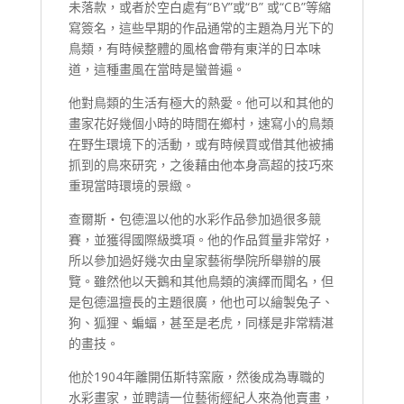
未落款，或者於空白處有“BY”或“B” 或“CB”等縮
寫簽名，這些早期的作品通常的主題為月光下的
鳥類，有時候整體的風格會帶有東洋的日本味
道，這種畫風在當時是蠻普遍。
他對鳥類的生活有極大的熱愛。他可以和其他的
畫家花好幾個小時的時間在鄉村，速寫小的鳥類
在野生環境下的活動，或有時候買或借其他被捕
抓到的鳥來研究，之後藉由他本身高超的技巧來
重現當時環境的景緻。
查爾斯‧包德溫以他的水彩作品參加過很多競
賽，並獲得國際級獎項。他的作品質量非常好，
所以參加過好幾次由皇家藝術學院所舉辦的展
覽。雖然他以天鵝和其他鳥類的演繹而聞名，但
是包德溫擅長的主題很廣，他也可以繪製兔子、
狗、狐狸、蝙蝠，甚至是老虎，同樣是非常精湛
的畫技。
他於1904年離開伍斯特窯廠，然後成為專職的
水彩畫家，並聘請一位藝術經紀人來為他賣畫，