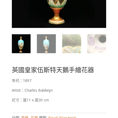
英國皇家伍斯特天鵝手繪花器
年代：1897
Artist：Charles Baldwyn
尺寸：寬11 x 高30 cm
分類:
瓷器
,
花器
標籤:
Royal Worcester