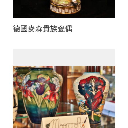
德國麥森貴族瓷偶