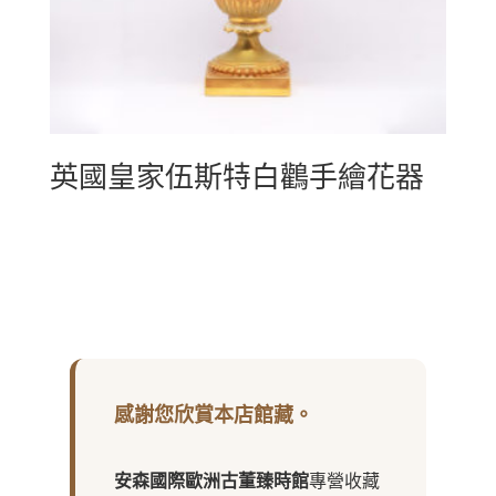
英國皇家伍斯特白鸛手繪花器
感謝您欣賞本店館藏。
安森國際歐洲古董臻時館
專營收藏