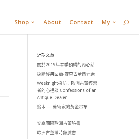
書
歐洲古董臻時舘臉書
歐洲古董臻時舘LINE
0 Items
Shop
About
Contact
My
近期文章
關於2019年春季預購的內心話
採購經典回顧-麥森古董四元素
Weeknight採訪：歐洲古董經營
者的心裡談 Confessions of an
Antique Dealer
緞木 — 藝術家的黃金畫布
安森國際歐洲古董臉書
歐洲古董臻時舘臉書