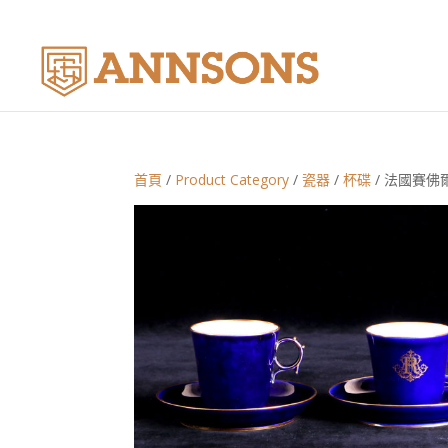
首頁
/
Product Category
/
瓷器
/
杯碟
/ 法國賽