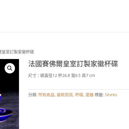
安森國際歐洲古董臉
佛爾皇室訂製家徽杯碟
法國賽佛爾皇室訂製家徽杯碟
尺寸：碟直徑12 杯26.8 寬6.5 高7 cm
分類:
所有商品
,
最新到貨
,
杯碟
,
瓷器
標籤:
Sèvres