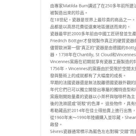
由專家Matilda Burn講述了在250多
被製造出來的珍品。
在18世紀，瓷器是世界上最珍貴的商品之一
品都是以高昂花費從遠東地區運送而來的。
瓷器最早於2000多年前由中國工匠研發並生產
Friedrich Böttger才發現製作真正的
儘管歐洲第一個”真正的”瓷器是由德國的Bött
器，1738年在Chantilly, St Cloud和Vincen
Vincennes窯廠在初期就享有瓷器工廠
1756年，Vincennes的窯廠由於受限於
發與藝術上的成就都有了大幅度的成長。
早期的法國瓷器還是無法脫離德國瓷器外觀的既有
年代它們已可以獨立開發出專屬的獨特造型和
窯廠剛開始量產的瓷器以小茶杯與咖啡杯為主
後的洗滌感或”斑駁”的色澤。 這些物件，具
希勒藏品於2014年在佳士得拍賣上進行出售，為1
從1960年末～1990年陸續購入並珍藏，Shea
啟發。
Sèvres瓷器通常標示為藍色左右對稱”交錯