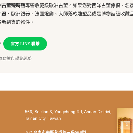
洲古董臻時館
專營收藏級歐洲古董。如果您對西洋古董傢俱、名
瓷器、歐洲銀器、法國燈飾、大師落款雕塑品或是博物館級收藏
最新到貨的物件。
？
官方 LINE 聯繫
為您進行導覽服務
566, Section 3, Yongcheng Rd, Annan District,
Tainan City, Taiwan
702
台南市南區永成路三段566號