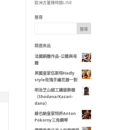
歐洲古董臻時舘LINE
搜尋
精選商品
法國銅雕作品-公雞與母
雞
英國皇家伍斯特Hadly
style玫瑰手繪花器一對
明治芝山細工鑲嵌飾棚
（Shodana/Kazari-
dana）
維也納皇家特許Anton
Pokorny三角鋼琴