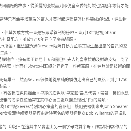
年前所建法國窯廠的故事，從美麗的瓷製品到即便皇室委託訂製也須經年等待才能
。當時只有金字塔頂端的富人才買得起這種易碎材料製成的物品，這些物
，但其製成方式一直是被嚴緊管制的秘密。直到18世紀初Johann
硬質瓷器的神奇配方，並於1710年建立了麥森瓷廠。
ger所製，但法國透過Dresden破解其秘方並隨其後生產出屬於自己的瓷
nes生產。
製造的特權地位，擁有國王路易十五和蓬巴杜夫人的皇家贊助及財政支持。到了
空間太過狹窄，進而在Sèvres村莊緣外建造了一座新窯廠，在這無論是技術的開
巢臼。然而Sèvres很快地從單純的模仿走出自己的風格，到了1750
裝飾。
，有各種底色與描金。早期的底色以“皇家藍“最具代表，帶著一種如水洗
有優雅的簡潔性並通常在其中心留白處以描金繪出飛行的鳥類。
8世紀Sèvres特別精心策畫的瓷器組，該組瓷器後來由John Shearer
rer會收藏這組瓷器是經由當時著名的瓷器經銷商Bob Williams的建議和
”而畫的L印記。在這其中又會畫上另一個字母或雙字母，作為製作該作品的