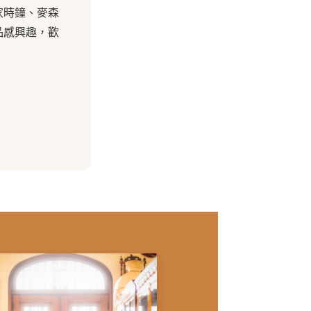
家時鐘、麥森
品感興趣，歡