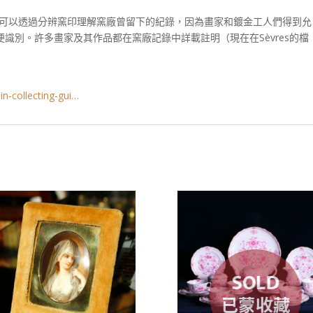
今日可以透過分辨窯印理解窯廠曾留下的紀錄，因為畫家和鍍金工人們得到允
便識別。許多畫家及其作品都在窯廠記錄中詳載註明（現在在Sèvres的檔
in-collecting-gui…