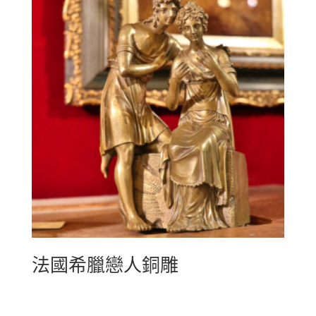
法國希臘戀人銅雕