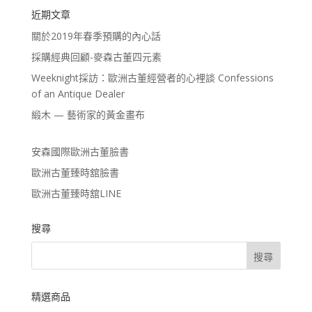
近期文章
關於2019年春季預購的內心話
採購經典回顧-麥森古董四元素
Weeknight採訪：歐洲古董經營者的心裡談 Confessions
of an Antique Dealer
緞木 — 藝術家的黃金畫布
安森國際歐洲古董臉書
歐洲古董臻時舘臉書
歐洲古董臻時舘LINE
搜尋
精選商品