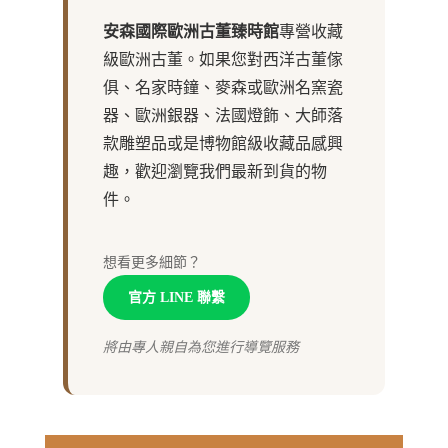
安森國際歐洲古董臻時館
專營收藏
級歐洲古董。如果您對西洋古董傢
俱、名家時鐘、麥森或歐洲名窯瓷
器、歐洲銀器、法國燈飾、大師落
款雕塑品或是博物館級收藏品感興
趣，歡迎瀏覽我們最新到貨的物
件。
想看更多細節？
官方 LINE 聯繫
將由專人親自為您進行導覽服務