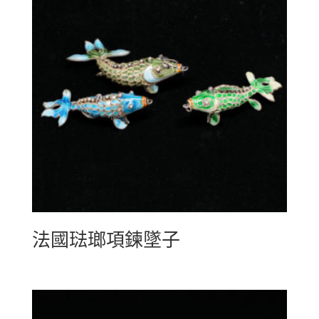
法國琺瑯項鍊墜子