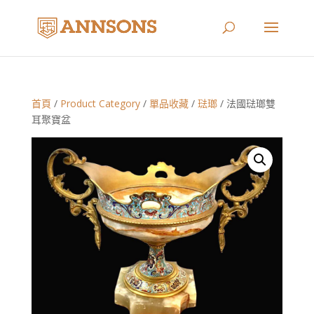
首頁
/
Product Category
/
單品收藏
/
琺瑯
/ 法國琺瑯雙
耳聚寶盆