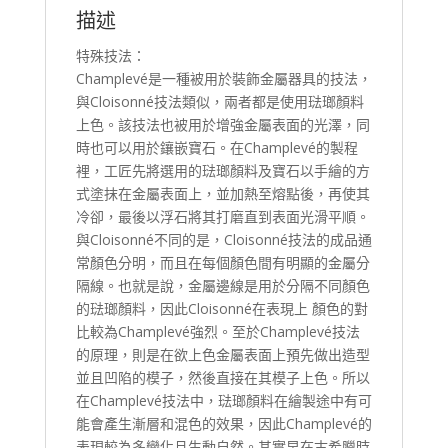
描述
特殊技法：
Champlevé是一種被用於裝飾金屬器具的技法，
與Cloisonné技法類似，兩者都是使用琺瑯顏料
上色。該技法也被用於增強金屬表面的光澤，同
時也可以用於鑲嵌寶石。在Champlevé的製程
裡，工匠先將選用的琺瑯顏料及寶石以手繪的方
式塗抹在金屬表面上，並加熱至熔點後，再使其
冷卻，最後以浮石將其打磨直到表面光滑平順。
與Cloisonné不同的是，Cloisonné技法的成品通
常顏色分明，而且在每個顏色間有明顯的金屬分
隔線。也就是說，金屬邊線是用於分隔不同顏色
的琺瑯顏料，因此Cloisonné在表現上 顏色的對
比較為Champlevé強烈。至於Champlevé技法
的原理，則是在欲上色金屬表面上預先做出造型
並且凹陷的模子，然後直接在其模子上色。所以
在Champlevé技法中，琺瑯顏料在繪製途中有可
能會產生漸層和混色的效果，因此Champlevé的
表現較為多變化且生動自然。其實早在古希臘時