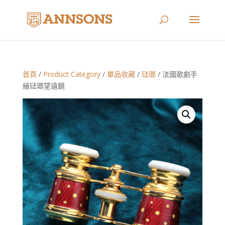
首頁
/
Product Category
/
單品收藏
/
琺瑯
/ 法國歌劇手
繪琺瑯望遠鏡