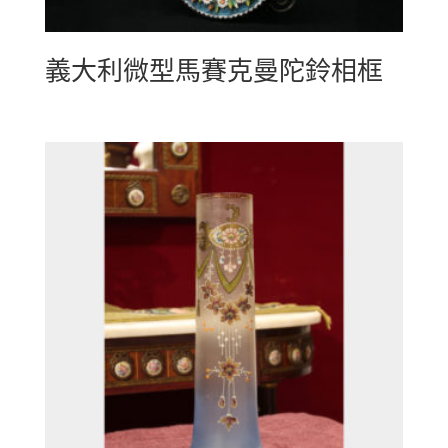
義大利微型馬賽克曼陀鈴相框