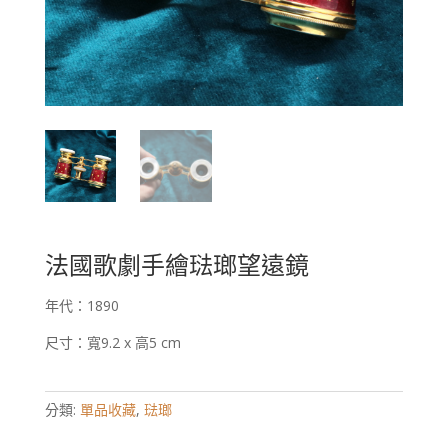
法國歌劇手繪琺瑯望遠鏡
年代：1890
尺寸：寬9.2 x 高5 cm
分類:
單品收藏
,
琺瑯