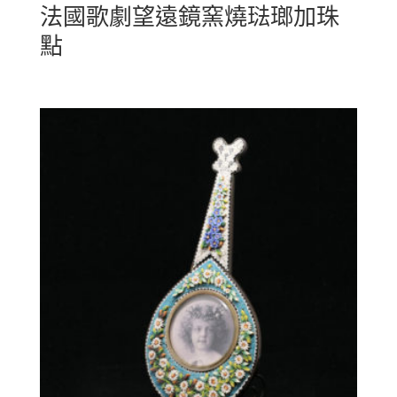
法國歌劇望遠鏡窯燒琺瑯加珠
點