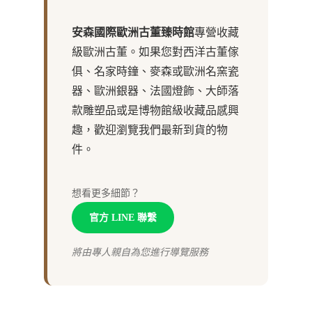
安森國際歐洲古董臻時館
專營收藏
級歐洲古董。如果您對西洋古董傢
俱、名家時鐘、麥森或歐洲名窯瓷
器、歐洲銀器、法國燈飾、大師落
款雕塑品或是博物館級收藏品感興
趣，歡迎瀏覽我們最新到貨的物
件。
想看更多細節？
官方 LINE 聯繫
將由專人親自為您進行導覽服務