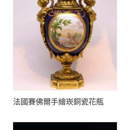
法國賽佛爾手繪崁銅瓷花瓶