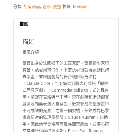
分類:
所有商品
,
瓷器
,
瓷盤
標籤:
Meissen
描述
描述
畫風介紹：
華鐸出身於法國鄉下的工匠家庭，華鐸從小家境
貧苦，熱愛繪畫的他，下定決心後就離家到巴黎
去學畫，並跟隨劇院的舞台裝飾家吉洛特
﹝Claude Gillot﹞門下學習到義大利式的「即興
式面具喜劇」﹝Commedia dell’arte﹞式的舞台
畫。華鐸在吉洛特門下時，常在劇院和街頭觀賞
戲劇及雜耍表演大量寫生，後來都成為他繪畫中
不可或缺的元素。之後一個契機，華鐸成為巴黎
盧森堡宮的監理奧德隆﹝Claude Audran﹞的助
手，因此他學會洛可可風格圖案飾紋，並潛心研
究宮裡所珍藏的魯本斯﹝Peter Paul Rubens﹞