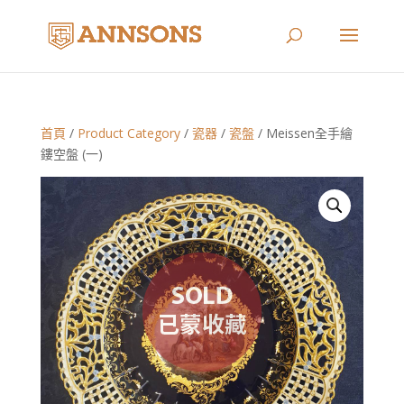
首頁
/
Product Category
/
瓷器
/
瓷盤
/ Meissen全手繪
鏤空盤 (一)