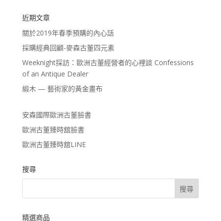
近期文章
關於2019年春季預購的內心話
採購經典回顧-麥森古董四元素
Weeknight採訪：歐洲古董經營者的心裡談 Confessions
of an Antique Dealer
緞木 — 藝術家的黃金畫布
安森國際歐洲古董臉書
歐洲古董臻時舘臉書
歐洲古董臻時舘LINE
搜尋
精選商品