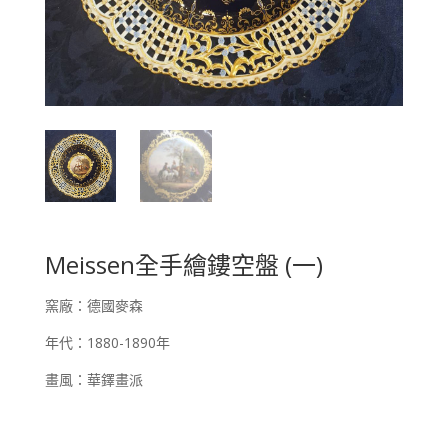
Meissen全手繪鏤空盤 (一)
窯廠：德國麥森
年代：1880-1890年
畫風：華鐸畫派