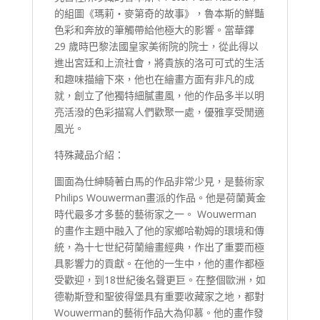
的組圖《瑪莉‧麥第奇的故事》，魯本斯的鮮豔
色彩和奔放的筆觸帶給他極大的影響。當華鐸
29 歲時巴黎法國皇家美術院的院士，從此得以
進出宮廷和上流社會，將貴族的洛可可式的生活
和趣味描繪下來，他也在繪畫方面有非凡的成
就，創立了他獨特細膩畫風，他的作品多半以明
亮活潑的色彩描寫人們歡聚一處，優雅享受閒適
風光。
特殊藏品介紹：
圖面為仕紳騎著白馬的作品非常少見，是藝術家
Philips Wouwerman畫派的作品。他是荷蘭黃金
時代最多才多藝的藝術家之一。 Wouwerman
的畫作主題中融入了他的家鄉哈勒姆的環境和傳
統，為十七世紀荷蘭繪畫經典，作出了重要而極
具影響力的貢獻。在他的一生中，他的畫作都極
受歡迎，到18世紀後名聲更巨。在整個歐洲，如
德勒斯登和聖彼得堡具有重要收藏家之地，都對
Wouwerman的藝術作品大為仰慕。他的畫作發