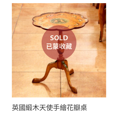
英國緞木天使手繪花瓣桌