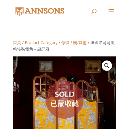
首頁
/
Product Category
/
傢俱
/
鏡/其他
/ 法國洛可可風
格特殊倒角三扇屏風