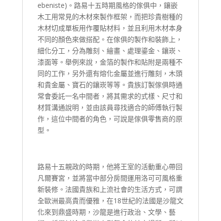
ebeniste)。路易十五時期風格的傢俱中，鑲嵌
木工用常見的木材來製作框架，而把珍貴樹種的
木材切成單板用作覆貼材料，並且利用木材本身
不同的顏色來做搭配。在傢俱的製作和裝飾上，
細化分工，分為雕刻、繪畫、處理鎏金、鑲崁、
漆面等。舉例來說，金箔的製作和貼附是兩種不
同的工作，另外還有熔化金屬並進行雕刻，木頭
和貴金屬、寶石的鑲崁等等。貴族訂製傢俱時通
常會委託一名中間者，將其需求的式樣、尺寸和
材質溝通說明，並由該員尋找適合的師傅執行製
作，這位中間者的角色，可說是傢俱零售商的原
型。
路易十五親政的時期，他將王室的活動重心帶回
凡爾賽宮，並將當中部分房間運用洛可可風格重
新裝修。法國貴族和上流社會的生活方式，可謂
全歐洲最高貴而優雅，在18世紀的法國是沙龍文
化來到鼎盛時期，沙龍是進行政治、文學、藝