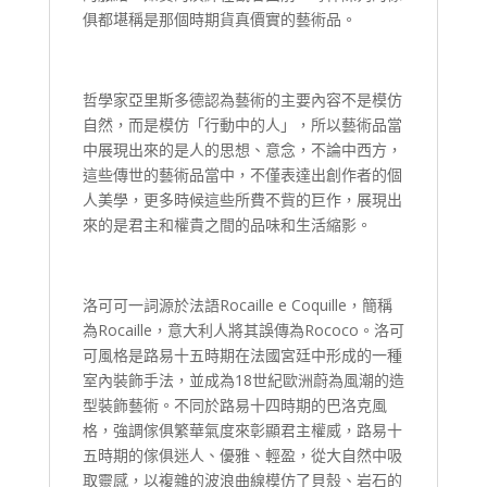
俱都堪稱是那個時期貨真價實的藝術品。
哲學家亞里斯多德認為藝術的主要內容不是模仿
自然，而是模仿「行動中的人」，所以藝術品當
中展現出來的是人的思想、意念，不論中西方，
這些傳世的藝術品當中，不僅表達出創作者的個
人美學，更多時候這些所費不貲的巨作，展現出
來的是君主和權貴之間的品味和生活縮影。
洛可可一詞源於法語Rocaille e Coquille，簡稱
為Rocaille，意大利人將其誤傳為Rococo。洛可
可風格是路易十五時期在法國宮廷中形成的一種
室內裝飾手法，並成為18世紀歐洲蔚為風潮的造
型裝飾藝術。不同於路易十四時期的巴洛克風
格，強調傢俱繁華氣度來彰顯君主權威，路易十
五時期的傢俱迷人、優雅、輕盈，從大自然中吸
取靈感，以複雜的波浪曲線模仿了貝殼、岩石的