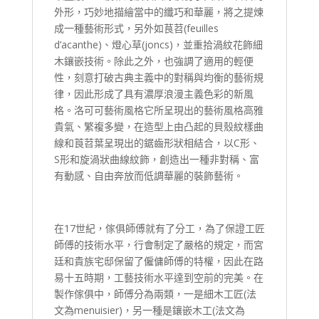
外形，巧妙地描繪當中的纖巧和華麗，將之提煉
成一種藝術形式，另外如茛苕(feuilles
d’acanthe)、燈心草(joncs)，並重拾渦紋花飾細
木鑲嵌技術。除此之外，也強調了適用的輕便
性，刻意打破古典主義中的對稱與均衡的藝術規
律，因此形成了具有濃厚浪漫主義色彩的新風
格。洛可可藝術風格它所呈現出的藝術風格高雅
貴氣、繁複多變，在造型上由凸起的貝殼紋樣曲
線和莨苕葉呈現出的鋸齒形狀相結合，以C形、
S形和旋渦狀曲線紋飾，創造出一種非對稱、富
有動感、自由奔放而低調華麗的裝飾藝術。
在17世紀，傢俱師傅就有了分工，為了保證工匠
師傅的技術水平，行會制定了嚴格的規定，而宮
廷和貴族宅邸保留了僱傭師傅的特權，因此在路
易十五時期，工藝技術水平達到空前的完美。在
製作傢俱中，師傅分為兩類，一是細木工匠(法
文為menuisier)，另一種是鑲嵌木工(法文為