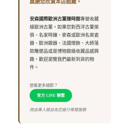
感謝您欣賞本店館藏。
安森國際歐洲古董臻時館
專營收藏
級歐洲古董。如果您對西洋古董傢
俱、名家時鐘、麥森或歐洲名窯瓷
器、歐洲銀器、法國燈飾、大師落
款雕塑品或是博物館級收藏品感興
趣，歡迎瀏覽我們最新到貨的物
件。
想看更多細節？
官方 LINE 聯繫
將由專人親自為您進行導覽服務