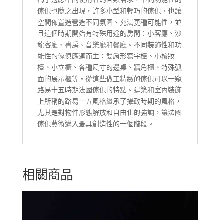
傢俱也隨之出現，許多小型和輕巧的傢俱，也讓
空間佈置造營造不同氛圍、充滿更種可能性，並
且這個時期開始有特殊用途的房間：小客廳、沙
龍客廳、書房、音樂廳和餐廳。不同裝飾性和功
能性的傢俱應運而生：雙肩形寫字檯、小梳妝
檯、小立櫃、各種尺寸的邊桌、牆角櫃、特殊弧
面的展示櫃等。從這些做工精緻的傢俱可以一窺
路易十五時期法國傢俱的特點。建築和室內裝飾
上所稱的路易十五風格繼承了攝政時期的風格，
尤其是對物件形態解放和自由化的強調，讓法國
傢俱藝術邁入最具創造性的一個階段。
相關商品