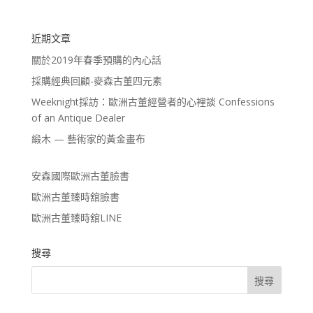
近期文章
關於2019年春季預購的內心話
採購經典回顧-麥森古董四元素
Weeknight採訪：歐洲古董經營者的心裡談 Confessions
of an Antique Dealer
緞木 — 藝術家的黃金畫布
安森國際歐洲古董臉書
歐洲古董臻時舘臉書
歐洲古董臻時舘LINE
搜尋