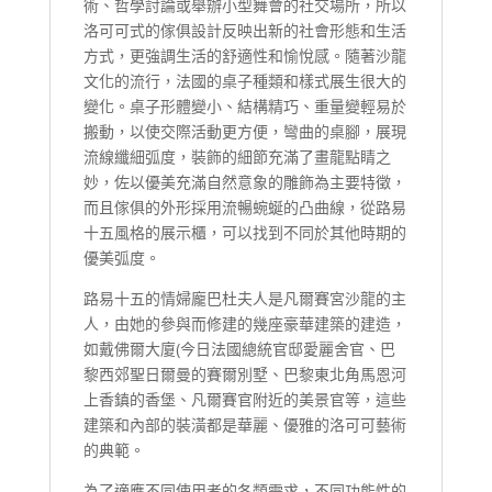
術、哲學討論或舉辦小型舞會的社交場所，所以
洛可可式的傢俱設計反映出新的社會形態和生活
方式，更強調生活的舒適性和愉悅感。隨著沙龍
文化的流行，法國的桌子種類和樣式展生很大的
變化。桌子形體變小、結構精巧、重量變輕易於
搬動，以使交際活動更方便，彎曲的桌腳，展現
流線纖細弧度，裝飾的細節充滿了畫龍點睛之
妙，佐以優美充滿自然意象的雕飾為主要特徵，
而且傢俱的外形採用流暢蜿蜒的凸曲線，從路易
十五風格的展示櫃，可以找到不同於其他時期的
優美弧度。
路易十五的情婦龐巴杜夫人是凡爾賽宮沙龍的主
人，由她的參與而修建的幾座豪華建築的建造，
如戴佛爾大廈(今日法國總統官邸愛麗舍官、巴
黎西郊聖日爾曼的賽爾別墅、巴黎東北角馬恩河
上香鎮的香堡、凡爾賽官附近的美景官等，這些
建築和內部的裝潢都是華麗、優雅的洛可可藝術
的典範。
為了適應不同使用者的各類需求，不同功能性的