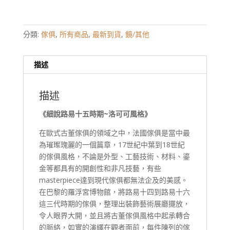
分類:
傢俱
,
所有商品
,
最新到貨
,
鏡/其他
描述
描述
《細說路易十五時期~洛可可風格》
在歐式古董傢俱的領域之中，法國傢俱是當中最
為璀璨瑰麗的一個篇章，17世紀中葉到18世紀
的傢俱風格，不論是外型、工藝技術、材料、鎏
金等都具有的開創性和非凡技藝，有些
masterpiece達到現代傢俱都無法企及的美感。
在巴黎的羅浮宮博物館，將路易十四到路易十六
這三代時期的傢俱，整理出裝飾藝術展廳擺放，
令人眼界大開，並且將古董傢俱風格中起承轉合
的脈絡，如實的演繹在觀者面前，每件陳列的傢