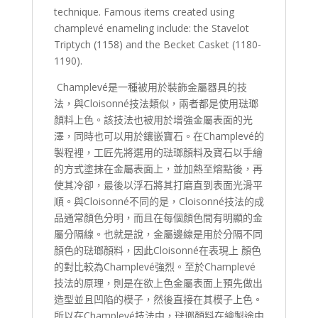
technique. Famous items created using
champlevé enameling include: the Stavelot
Triptych (1158) and the Becket Casket (1180-
1190).
Champlevé是一種被用於裝飾金屬器具的技
法，與Cloisonné技法類似，兩者都是使用琺瑯
顏料上色。該技法也被用於增強金屬表面的光
澤，同時也可以用於鑲嵌寶石。在Champlevé的
製程裡，工匠先將選用的琺瑯顏料及寶石以手繪
的方式塗抹在金屬表面上，並加熱至熔點後，再
使其冷卻，最後以浮石將其打磨直到表面光滑平
順。與Cloisonné不同的是，Cloisonné技法的成
品通常顏色分明，而且在每個顏色間有明顯的金
屬分隔線。也就是說，金屬邊線是用於分隔不同
顏色的琺瑯顏料，因此Cloisonné在表現上 顏色
的對比較為Champlevé強烈。至於Champlevé
技法的原理，則是在欲上色金屬表面上預先做出
造型並且凹陷的模子，然後直接在其模子上色。
所以在Champlevé技法中，琺瑯顏料在繪製途中