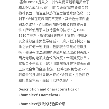
鎏金Ormolu是法文，其作法簡單說明是把金子
和水銀合成“金汞齊”﹐將“金汞齊”塗在要鎏金的
物體表面﹐加溫至極熱的溫度後使水銀蒸發，只
剩下K金留在銅表面而不脫落，其金色光澤性能
夠永久維持。而因為汞加熱後揮發的氣體有毒
性，所以使用汞來執行鎏金的技術，在1900-
1910年左右，就被法國政府所明文禁止使用,所
以之後鎏金座鐘數量驟減，只剩少數訂製品。至
此之後任何一種技術，包括現今常見的電鍍技
術，都沒有辦法超越銅鎏金所呈現出來的美感，
因為電鍍的電鍍成色較為冷感，金屬質感較重；
電鍍金不是真金，是利用電解原理在物體表面鋪
上類似金色的金屬,經過一段時間顏色會褪，不
若鎏金的技術所呈現出來的K金質感，是色澤飽
和的黃金色系，而且可以歷久彌新。
Description and Characteristics of
Champlevé Enamelwork
Champlevé
技法的特色與介紹