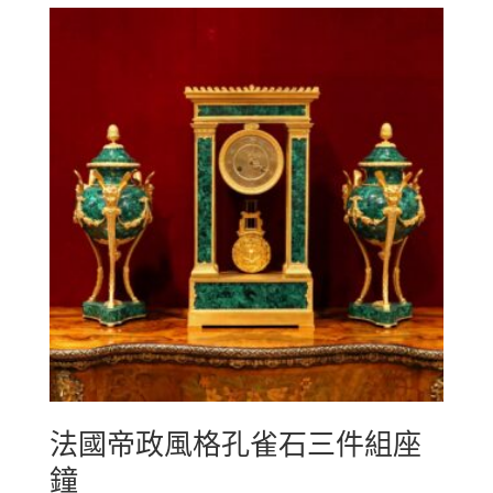
法國帝政風格孔雀石三件組座
鐘