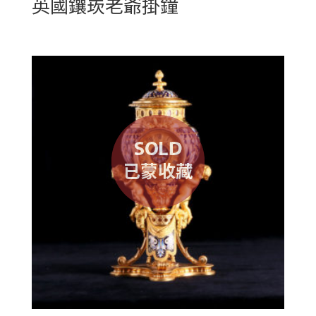
英國鑲崁老爺掛鐘