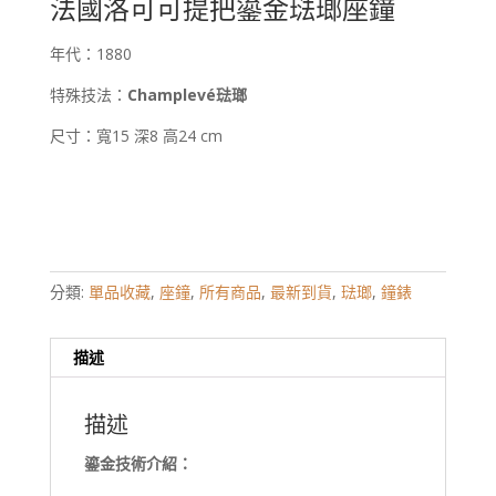
法國洛可可提把鎏金琺瑯座鐘
年代：1880
特殊技法：
Champlevé琺瑯
尺寸：寬15 深8 高24 cm
分類:
單品收藏
,
座鐘
,
所有商品
,
最新到貨
,
琺瑯
,
鐘錶
描述
描述
鎏金技術介紹：