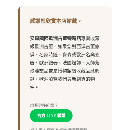
感謝您欣賞本店館藏。
安森國際歐洲古董臻時館
專營收藏
級歐洲古董。如果您對西洋古董傢
俱、名家時鐘、麥森或歐洲名窯瓷
器、歐洲銀器、法國燈飾、大師落
款雕塑品或是博物館級收藏品感興
趣，歡迎瀏覽我們最新到貨的物
件。
想看更多細節？
官方 LINE 聯繫