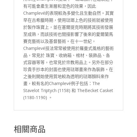
有可能會產生漸層和混色的效果，因此
Champlevé的表現較為多變化且生動自然。其實
早在古希臘時期，使用琺瑯上色的技術就被使用
於製作珠寶上，並在塞爾提克時期將其技術發展
至成熟，而該技術也間接影響了後來的愛爾蘭馬
賽克藝術以及基督藝術。在十一世紀，
Champlevé技法常常被使用於羅曼式風格的藝術
品，常見於 珠寶、收納箱、棺材、裝飾品、各
式容器等等，也常見於宗教用品上。另外在部分
珍貴手抄本的封面也使用琺瑯畫來作為裝飾。在
之後則開始使用質地較為透明的琺瑯顏料來作
畫，較有名的Champlevé例子包括：The
Stavelot Triptych (1158) 和 TheBecket Casket
(1180-1190) 。
相關商品