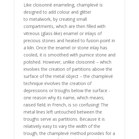
Like cloisonné enameling, champlevé is
designed to add colour and glitter
to metalwork, by creating small
compartments, which are then filled with
vitreous (glass-like) enamel or inlays of
precious stones and heated to fusion-point in
a kiln. Once the enamel or stone inlay has
cooled, it is smoothed with pumice stone and
polished. However, unlike cloisonné – which
involves the creation of partitions above the
surface of the metal object – the champlevé
technique involves the creation of
depressions or troughs below the surface -
one reason why its name, which means;
raised field; in French, is so confusing! The
metal lines left untouched between the
troughs serve as partitions. Because it is
relatively easy to vary the width of the
trough, the champlevé method provides for a