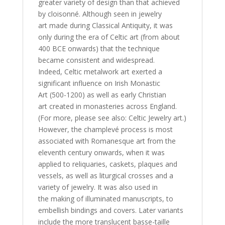
greater variety of design than that achieved
by cloisonné. Although seen in jewelry
art made during Classical Antiquity, it was
only during the era of Celtic art (from about
400 BCE onwards) that the technique
became consistent and widespread.
Indeed, Celtic metalwork art exerted a
significant influence on Irish Monastic
Art (500-1200) as well as early Christian
art created in monasteries across England.
(For more, please see also: Celtic Jewelry art.)
However, the champlevé process is most
associated with Romanesque art from the
eleventh century onwards, when it was
applied to reliquaries, caskets, plaques and
vessels, as well as liturgical crosses and a
variety of jewelry. It was also used in
the making of illuminated manuscripts, to
embellish bindings and covers. Later variants
include the more translucent basse-taille