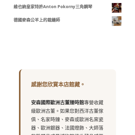
維也納皇家特許Anton Pokorny三角鋼琴
德國麥森公羊上的裁縫師
感謝您欣賞本店館藏。
安森國際歐洲古董臻時館
專營收藏
級歐洲古董。如果您對西洋古董傢
俱、名家時鐘、麥森或歐洲名窯瓷
器、歐洲銀器、法國燈飾、大師落