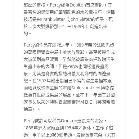
超然的畫技，Percy成為Doulton首席畫師。其
最著名的是使用細筆觸刷色的水彩畫技巧，這種
技巧是由Frank Slater（John Slater的姪子，死
於二次大戰爆發那一年－1939年）創造出來
的。
Percy的作品在弱冠之年，1889年時於法國巴黎
的萬國博覽會中展出並大放異彩，甚至被製作成
大量印刷商品販賣。雖然他被廣譽為把玫瑰活生
生畫出來的大師！但是Percy也同樣擅長畫風
景，尤其是寫實的描繪出義大利鄉村的湖邊景
緻。在1953年他出借自己平常的寫生素描本跟
兩幅以玫瑰為主題的畫給Stoke-on-trent博物館
做為其世紀成果展的展品，並在下一年因其對國
家長久以來的特殊貢獻而獲得ＭＢＥ（英國帝國
勳章）。
Percy或許可以稱為Doulton最長青的畫家，
1885年進入窯廠直到1954年才退休，工作了超
過一甲子以上的69個年頭，最擅長畫花朵（尤其