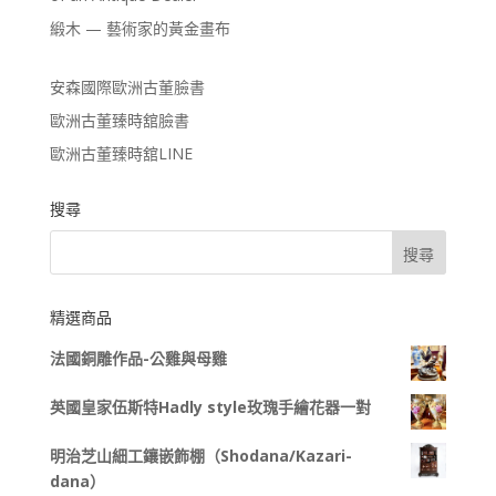
緞木 — 藝術家的黃金畫布
安森國際歐洲古董臉書
歐洲古董臻時舘臉書
歐洲古董臻時舘LINE
搜尋
精選商品
法國銅雕作品-公雞與母雞
英國皇家伍斯特Hadly style玫瑰手繪花器一對
明治芝山細工鑲嵌飾棚（Shodana/Kazari-
dana）