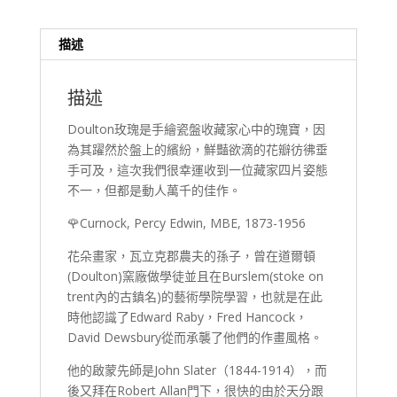
描述
描述
Doulton玫瑰是手繪瓷盤收藏家心中的瑰寶，因
為其躍然於盤上的繽紛，鮮豔欲滴的花瓣彷彿垂
手可及，這次我們很幸運收到一位藏家四片姿態
不一，但都是動人萬千的佳作。
🌹
Curnock, Percy Edwin, MBE, 1873-1956
花朵畫家，瓦立克郡農夫的孫子，曾在道爾頓
(Doulton)窯廠做學徒並且在Burslem(stoke on
trent內的古鎮名)的藝術學院學習，也就是在此
時他認識了Edward Raby，Fred Hancock，
David Dewsbury從而承襲了他們的作畫風格。
他的啟蒙先師是John Slater（1844-1914），而
後又拜在Robert Allan門下，很快的由於天分跟