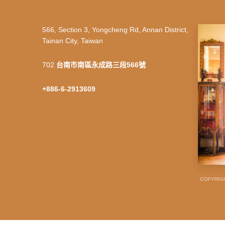
566, Section 3, Yongcheng Rd, Annan District,
Tainan City, Taiwan
702
台南市南區永成路三段566號
+886-6-2913609
COPYRIGH