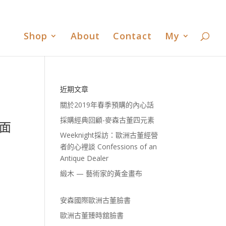
書
歐洲古董臻時舘臉書
歐洲古董臻時舘LINE
0 Items
Shop
About
Contact
My
近期文章
關於2019年春季預購的內心話
採購經典回顧-麥森古董四元素
 面
Weeknight採訪：歐洲古董經營
者的心裡談 Confessions of an
Antique Dealer
緞木 — 藝術家的黃金畫布
安森國際歐洲古董臉書
歐洲古董臻時舘臉書