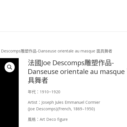
安森國際歐洲古董臉
 Descomps雕塑作品-Danseuse orientale au masque 面具舞者
法國Joe Descomps雕塑作品-
Danseuse orientale au masque
具舞者
年代：1910~1920
Artist：Joseph Jules Emmanuel Cormier
(Joe Descomps)(French, 1869–1950)
風格：Art Deco figure