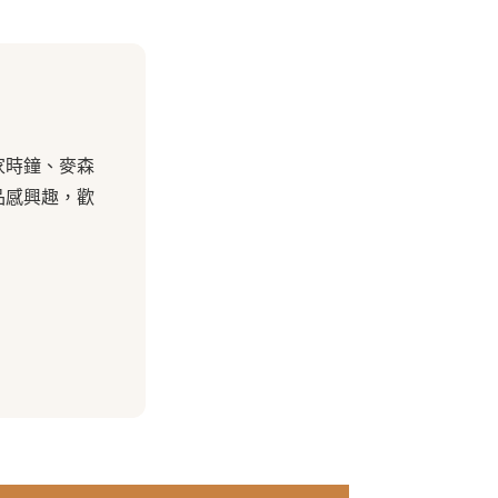
家時鐘、麥森
品感興趣，歡