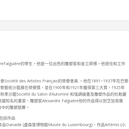
和AlexandreFalguière的學生。他是一位出色的雕塑家和金工師傅，他居住和工作
iété des Artistes Français的榮譽會員 。他在1891~1937年在巴黎
黎藝術沙龍展在榮譽獎，並在1900年和1921年獲得第三大賞，1925年
Société du Salon d’Automne 和強調繪畫及雕塑作品的杜勒麗
透過法國知名的畫家、雕塑家Alexandre Falguière他的作品得以到芝加哥展
運會中的雕塑競賽。
包括作品
作品Danaide (盧森堡博物館Musée du Luxembourg)、作品Artémis (小