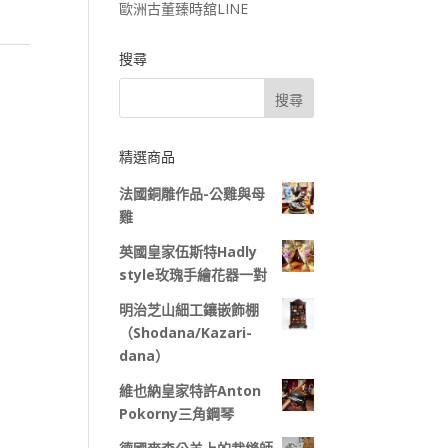
歐洲古董臻時舘LINE
搜尋
精選商品
法國銅雕作品-公雞與母
雞
英國皇家伍斯特Hadly
style玫瑰手繪花器一對
明治芝山細工鑲嵌飾棚
（Shodana/Kazari-
dana）
維也納皇家特許Anton
Pokorny三角鋼琴