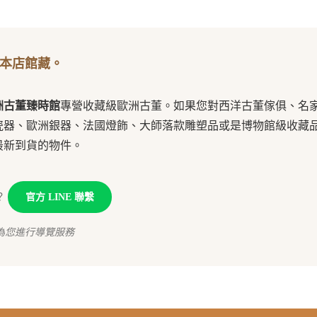
本店館藏。
洲古董臻時館
專營收藏級歐洲古董。如果您對西洋古董傢俱、名
瓷器、歐洲銀器、法國燈飾、大師落款雕塑品或是博物館級收藏
最新到貨的物件。
？
官方 LINE 聯繫
為您進行導覽服務