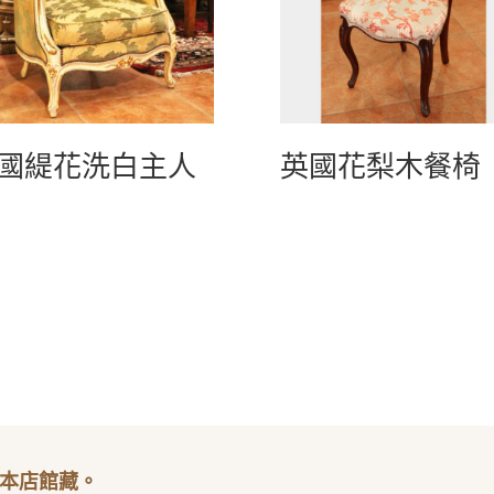
國緹花洗白主人
英國花梨木餐椅
本店館藏。