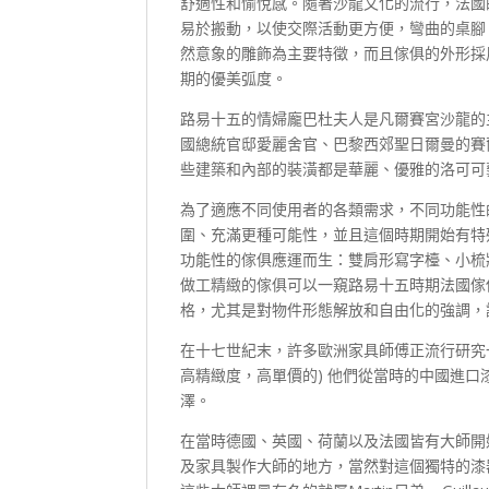
舒適性和愉悅感。隨著沙龍文化的流行，法國
易於搬動，以使交際活動更方便，彎曲的桌腳
然意象的雕飾為主要特徵，而且傢俱的外形採
期的優美弧度。
路易十五的情婦龐巴杜夫人是凡爾賽宮沙龍的
國總統官邸愛麗舍官、巴黎西郊聖日爾曼的賽
些建築和內部的裝潢都是華麗、優雅的洛可可
為了適應不同使用者的各類需求，不同功能性
圍、充滿更種可能性，並且這個時期開始有特
功能性的傢俱應運而生：雙肩形寫字檯、小梳
做工精緻的傢俱可以一窺路易十五時期法國傢
格，尤其是對物件形態解放和自由化的強調，
在十七世紀末，許多歐洲家具師傅正流行研究
高精緻度，高單價的) 他們從當時的中國進
澤。
在當時德國、英國、荷蘭以及法國皆有大師開
及家具製作大師的地方，當然對這個獨特的漆