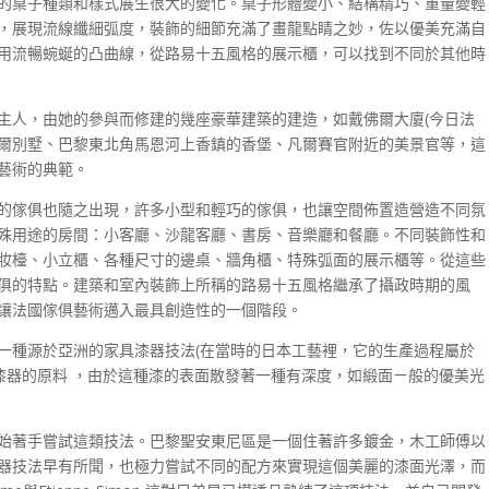
的桌子種類和樣式展生很大的變化。桌子形體變小、結構精巧、重量變輕
，展現流線纖細弧度，裝飾的細節充滿了畫龍點睛之妙，佐以優美充滿自
用流暢蜿蜒的凸曲線，從路易十五風格的展示櫃，可以找到不同於其他時
主人，由她的參與而修建的幾座豪華建築的建造，如戴佛爾大廈(今日法
爾別墅、巴黎東北角馬恩河上香鎮的香堡、凡爾賽官附近的美景官等，這
藝術的典範。
的傢俱也隨之出現，許多小型和輕巧的傢俱，也讓空間佈置造營造不同氛
殊用途的房間：小客廳、沙龍客廳、書房、音樂廳和餐廳。不同裝飾性和
妝檯、小立櫃、各種尺寸的邊桌、牆角櫃、特殊弧面的展示櫃等。從這些
俱的特點。建築和室內裝飾上所稱的路易十五風格繼承了攝政時期的風
讓法國傢俱藝術邁入最具創造性的一個階段。
一種源於亞洲的家具漆器技法(在當時的日本工藝裡，它的生產過程屬於
口漆器的原料 ，由於這種漆的表面散發著一種有深度，如緞面ㄧ般的優美光
始著手嘗試這類技法。巴黎聖安東尼區是一個住著許多鍍金，木工師傅以
器技法早有所聞，也極力嘗試不同的配方來實現這個美麗的漆面光澤，而