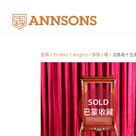
首頁
/
Product Category
/
傢俱
/
櫃
/ 法路易十