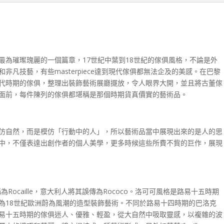
最為璀璨瑰麗的一個篇章，17世紀中葉到18世紀的傢俱風格，不論是外
凡技藝，有些masterpiece達到現代傢俱都無法企及的美感。在巴黎
代時期的傢俱，整理出裝飾藝術展廳擺放，令人眼界大開，並且將古董傢
面前，每件陳列的傢俱都堪稱是那個時期貨真價實的藝術品。
仿自然，而是模仿「行動中的人」，所以藝術品當中展現出來的是人的思
中，不僅表達出創作者的個人美學，更多時候這些所費不貲的巨作，展現
e，簡稱為Rocaille，意大利人將其誤傳為Rococo。洛可可風格是路易十五時期
為18世紀歐洲蔚為風潮的造型裝飾藝術。不同於路易十四時期的巴洛克
易十五時期的傢俱迷人、優雅、輕盈，從大自然中吸取靈感，以複雜的波