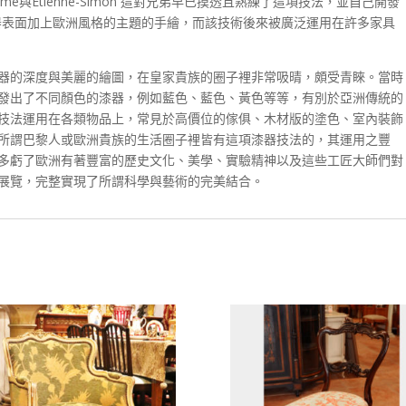
laume與Etienne-Simon 這對兄弟早已摸透且熟練了這項技法，並自己開發
完成的漆器表面加上歐洲風格的主題的手繪，而該技術後來被廣泛運用在許多家具
器的深度與美麗的繪圖，在皇家貴族的圈子裡非常吸晴，頗受青睞。當時
發出了不同顏色的漆器，例如藍色、藍色、黃色等等，有別於亞洲傳統的
技法運用在各類物品上，常見於高價位的傢俱、木材版的塗色、室內裝飾
所謂巴黎人或歐洲貴族的生活圈子裡皆有這項漆器技法的，其運用之豐
多虧了歐洲有著豐富的歷史文化、美學、實驗精神以及這些工匠大師們對
展覽，完整實現了所謂科學與藝術的完美結合。