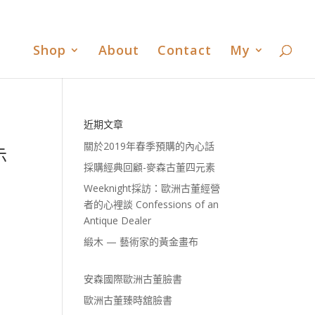
書
歐洲古董臻時舘臉書
歐洲古董臻時舘LINE
0 Items
Shop
About
Contact
My
近期文章
關於2019年春季預購的內心話
示
採購經典回顧-麥森古董四元素
Weeknight採訪：歐洲古董經營
者的心裡談 Confessions of an
Antique Dealer
緞木 — 藝術家的黃金畫布
安森國際歐洲古董臉書
歐洲古董臻時舘臉書