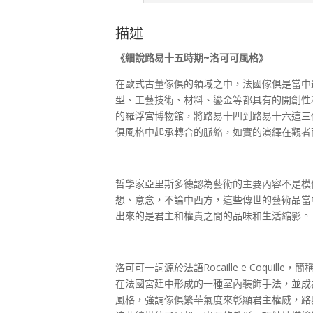
描述
《細說路易十五時期~洛可可風格》
在歐式古董傢俱的領域之中，法國傢俱是當中
型、工藝技術、材料、鎏金等都具有的開創性和非
的羅浮宮博物館，將路易十四到路易十六這三
俱風格中起承轉合的脈絡，如實的演繹在觀者
哲學家亞里斯多德認為藝術的主要內容不是模
想、意念，不論中西方，這些傳世的藝術品當
出來的是君主和權貴之間的品味和生活縮影。
洛可可一詞源於法語Rocaille e Coquill
在法國宮廷中形成的一種室內裝飾手法，並成
風格，強調傢俱繁華氣度來彰顯君主權威，路