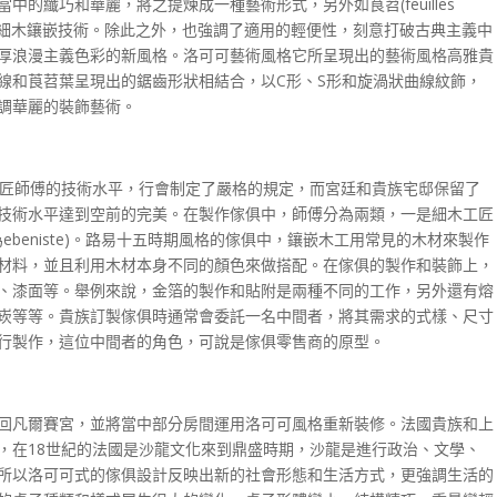
的纖巧和華麗，將之提煉成一種藝術形式，另外如茛苕(feuilles
重拾渦紋花飾細木鑲嵌技術。除此之外，也強調了適用的輕便性，刻意打破古典主義中
厚浪漫主義色彩的新風格。洛可可藝術風格它所呈現出的藝術風格高雅貴
線和莨苕葉呈現出的鋸齒形狀相結合，以C形、S形和旋渦狀曲線紋飾，
調華麗的裝飾藝術。
工匠師傅的技術水平，行會制定了嚴格的規定，而宮廷和貴族宅邸保留了
技術水平達到空前的完美。在製作傢俱中，師傅分為兩類，一是細木工匠
法文為ebeniste)。路易十五時期風格的傢俱中，鑲嵌木工用常見的木材來製作
材料，並且利用木材本身不同的顏色來做搭配。在傢俱的製作和裝飾上，
、漆面等。舉例來說，金箔的製作和貼附是兩種不同的工作，另外還有熔
崁等等。貴族訂製傢俱時通常會委託一名中間者，將其需求的式樣、尺寸
行製作，這位中間者的角色，可說是傢俱零售商的原型。
回凡爾賽宮，並將當中部分房間運用洛可可風格重新裝修。法國貴族和上
，在18世紀的法國是沙龍文化來到鼎盛時期，沙龍是進行政治、文學、
所以洛可可式的傢俱設計反映出新的社會形態和生活方式，更強調生活的