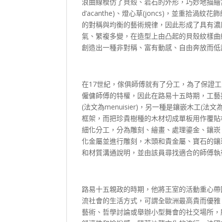
浪曲線模仿了貝殼、岩石的外形，巧妙地描繪當中
d’acanthe)、燈心草(joncs)，並
的對稱與均衡的藝術規律，因此形成了具有濃
氣、繁複多變，在造型上由凸起的貝殼紋樣曲
創造出一種非對稱、富有動感、自由奔放而低
在17世紀，傢俱師傅就有了分工，為了保證
僱傭師傅的特權，因此在路易十五時期，工藝
(法文為menuisier)，另一種是鑲嵌木工(
框架，而把珍貴樹種的木材切成單板用作覆貼
細化分工，分為雕刻、繪畫、處理鎏金、鑲崁
化金屬並進行雕刻，木頭和貴金屬、寶石的鑲
和材質溝通說明，並由該員尋找適合的師傅執
路易十五親政的時期，他將王室的活動重心帶
流社會的生活方式，可謂全歐洲最高貴而優雅
藝術、哲學討論或舉辦小型舞會的社交場所，