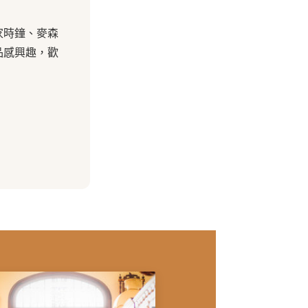
家時鐘、麥森
品感興趣，歡