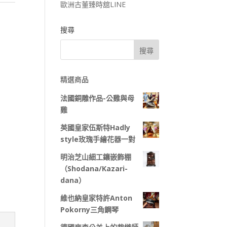
歐洲古董臻時舘LINE
搜尋
精選商品
法國銅雕作品-公雞與母
雞
英國皇家伍斯特Hadly
style玫瑰手繪花器一對
明治芝山細工鑲嵌飾棚
（Shodana/Kazari-
dana）
維也納皇家特許Anton
Pokorny三角鋼琴