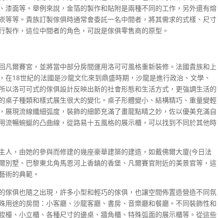
、漆面等。舉例來說，金箔的製作和貼附是兩種不同的工作，另外還有熔
崁等等。貴族訂製傢俱時通常會委託一名中間者，將其需求的式樣、尺寸
行製作，這位中間者的角色，可說是傢俱零售商的原型。
回凡爾賽宮，並將當中部分房間運用洛可可風格重新裝修。法國貴族和上
，在18世紀的法國是沙龍文化來到鼎盛時期，沙龍是進行政治、文學、
所以洛可可式的傢俱設計反映出新的社會形態和生活方式，更強調生活的
的桌子種類和樣式展生很大的變化。桌子形體變小、結構精巧、重量變輕
，展現流線纖細弧度，裝飾的細節充滿了畫龍點睛之妙，佐以優美充滿自
用流暢蜿蜒的凸曲線，從路易十五風格的展示櫃，可以找到不同於其他時
主人，由她的參與而修建的幾座豪華建築的建造，如戴佛爾大廈(今日法
爾別墅、巴黎東北角馬恩河上香鎮的香堡、凡爾賽官附近的美景官等，這
藝術的典範。
的傢俱也隨之出現，許多小型和輕巧的傢俱，也讓空間佈置造營造不同氛
殊用途的房間：小客廳、沙龍客廳、書房、音樂廳和餐廳。不同裝飾性和
妝檯、小立櫃、各種尺寸的邊桌、牆角櫃、特殊弧面的展示櫃等。從這些