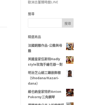
歐洲古董臻時舘LINE
搜尋
精選商品
法國銅雕作品-公雞與母
雞
英國皇家伍斯特Hadly
style玫瑰手繪花器一對
明治芝山細工鑲嵌飾棚
（Shodana/Kazari-
dana）
維也納皇家特許Anton
Pokorny三角鋼琴