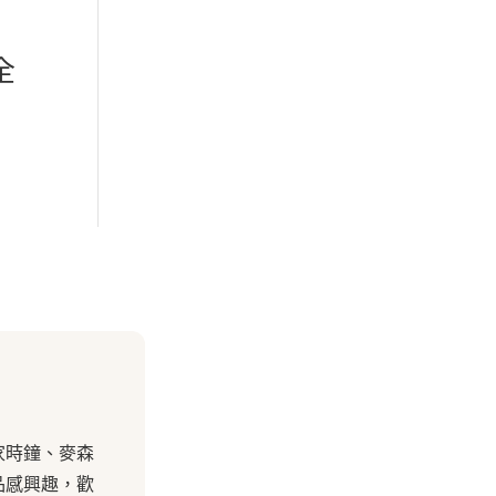
全
家時鐘、麥森
品感興趣，歡