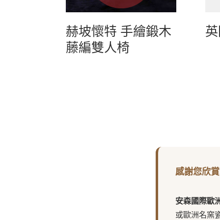
赫坡懷特 手繪鍛木
英
藤編雙人椅
感謝您欣賞
安森國際歐
或歐洲名窯