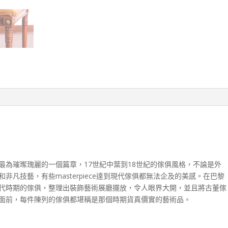
最為璀璨瑰麗的一個篇章，17世紀中葉到18世紀的傢俱風格，不論是外
凡技藝，有些masterpiece達到現代傢俱都無法企及的美感。在巴黎
代時期的傢俱，整理出裝飾藝術展廳擺放，令人眼界大開，並且將古董傢
面前，每件陳列的傢俱都堪稱是那個時期貨真價實的藝術品。