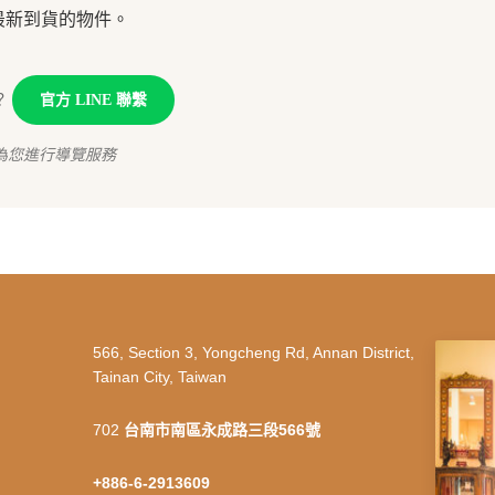
最新到貨的物件。
？
官方 LINE 聯繫
為您進行導覽服務
566, Section 3, Yongcheng Rd, Annan District,
Tainan City, Taiwan
702
台南市南區永成路三段566號
+886-6-2913609