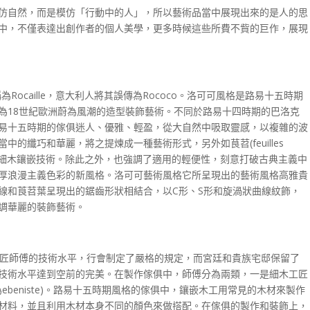
仿自然，而是模仿「行動中的人」，所以藝術品當中展現出來的是人的思
中，不僅表達出創作者的個人美學，更多時候這些所費不貲的巨作，展現
e，簡稱為Rocaille，意大利人將其誤傳為Rococo。洛可可風格是路易十五時期
為18世紀歐洲蔚為風潮的造型裝飾藝術。不同於路易十四時期的巴洛克
易十五時期的傢俱迷人、優雅、輕盈，從大自然中吸取靈感，以複雜的波
的纖巧和華麗，將之提煉成一種藝術形式，另外如茛苕(feuilles
重拾渦紋花飾細木鑲嵌技術。除此之外，也強調了適用的輕便性，刻意打破古典主義中
厚浪漫主義色彩的新風格。洛可可藝術風格它所呈現出的藝術風格高雅貴
線和莨苕葉呈現出的鋸齒形狀相結合，以C形、S形和旋渦狀曲線紋飾，
調華麗的裝飾藝術。
工匠師傅的技術水平，行會制定了嚴格的規定，而宮廷和貴族宅邸保留了
技術水平達到空前的完美。在製作傢俱中，師傅分為兩類，一是細木工匠
法文為ebeniste)。路易十五時期風格的傢俱中，鑲嵌木工用常見的木材來製作
材料，並且利用木材本身不同的顏色來做搭配。在傢俱的製作和裝飾上，