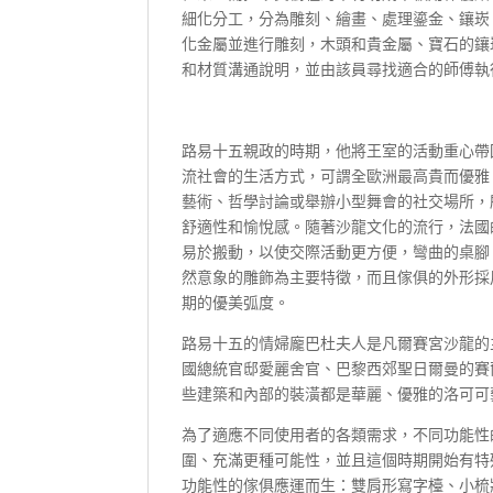
細化分工，分為雕刻、繪畫、處理鎏金、鑲崁
化金屬並進行雕刻，木頭和貴金屬、寶石的鑲
和材質溝通說明，並由該員尋找適合的師傅執
路易十五親政的時期，他將王室的活動重心帶
流社會的生活方式，可謂全歐洲最高貴而優雅
藝術、哲學討論或舉辦小型舞會的社交場所，
舒適性和愉悅感。隨著沙龍文化的流行，法國
易於搬動，以使交際活動更方便，彎曲的桌腳
然意象的雕飾為主要特徵，而且傢俱的外形採
期的優美弧度。
路易十五的情婦龐巴杜夫人是凡爾賽宮沙龍的
國總統官邸愛麗舍官、巴黎西郊聖日爾曼的賽
些建築和內部的裝潢都是華麗、優雅的洛可可
為了適應不同使用者的各類需求，不同功能性
圍、充滿更種可能性，並且這個時期開始有特
功能性的傢俱應運而生：雙肩形寫字檯、小梳