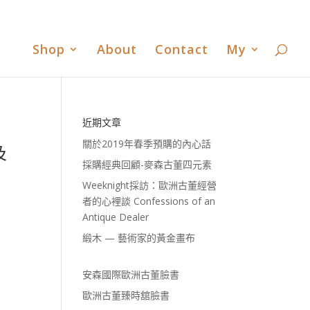
書
歐洲古董臻時舘臉書
歐洲古董臻時舘LINE
0 Items
Shop
About
Contact
My
近期文章
關於2019年春季預購的內心話
及
採購經典回顧-麥森古董四元素
Weeknight採訪：歐洲古董經營
者的心裡談 Confessions of an
Antique Dealer
緞木 — 藝術家的黃金畫布
安森國際歐洲古董臉書
歐洲古董臻時舘臉書