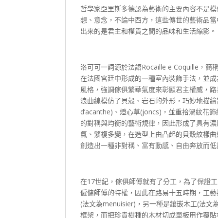
哲學家亞里斯多德認為藝術的主要內容不是模
想、意念，不論中西方，這些傳世的藝術品當
出來的是君主和權貴之間的品味和生活縮影。
洛可可一詞源於法語Rocaille e Coquill
在法國宮廷中形成的一種室內裝飾手法，並成
風格，強調傢俱繁華氣度來彰顯君主權威，路
浪曲線模仿了貝殼、岩石的外形，巧妙地描繪當中
d’acanthe)、燈心草(joncs)，並
的對稱與均衡的藝術規律，因此形成了具有濃
氣、繁複多變，在造型上由凸起的貝殼紋樣曲
創造出一種非對稱、富有動感、自由奔放而低
在17世紀，傢俱師傅就有了分工，為了保證
僱傭師傅的特權，因此在路易十五時期，工藝
(法文為menuisier)，另一種是鑲嵌木工(
框架，而把珍貴樹種的木材切成單板用作覆貼