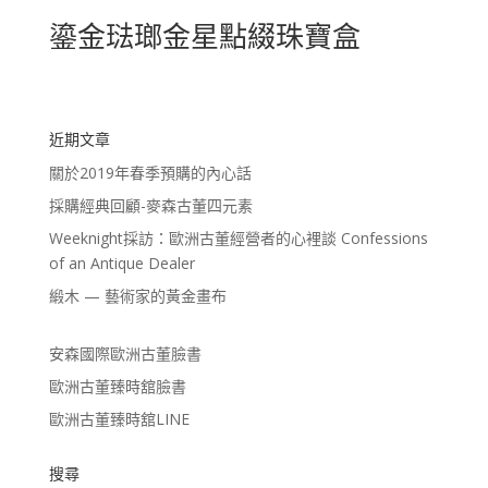
鎏金琺瑯金星點綴珠寶盒
近期文章
關於2019年春季預購的內心話
採購經典回顧-麥森古董四元素
Weeknight採訪：歐洲古董經營者的心裡談 Confessions
of an Antique Dealer
緞木 — 藝術家的黃金畫布
安森國際歐洲古董臉書
歐洲古董臻時舘臉書
歐洲古董臻時舘LINE
搜尋