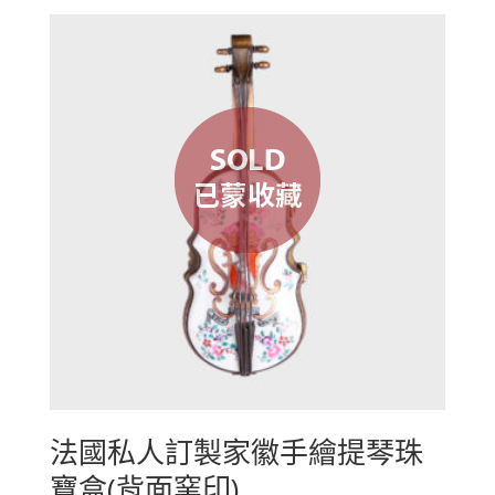
法國私人訂製家徽手繪提琴珠
寶盒(背面窯印)