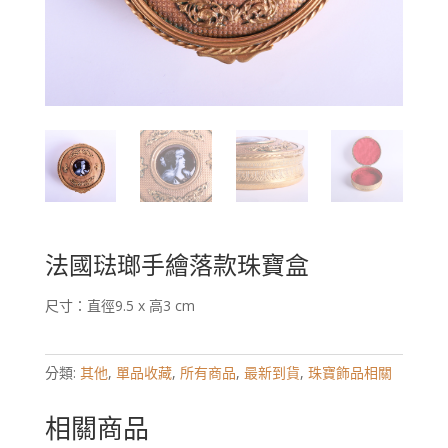
法國琺瑯手繪落款珠寶盒
尺寸：直徑9.5 x 高3 cm
分類:
其他
,
單品收藏
,
所有商品
,
最新到貨
,
珠寶飾品相關
相關商品