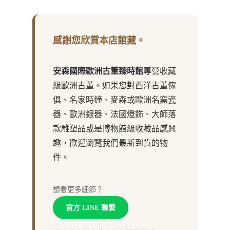
感謝您欣賞本店館藏。
安森國際歐洲古董臻時館
專營收藏
級歐洲古董。如果您對西洋古董傢
俱、名家時鐘、麥森或歐洲名窯瓷
器、歐洲銀器、法國燈飾、大師落
款雕塑品或是博物館級收藏品感興
趣，歡迎瀏覽我們最新到貨的物
件。
想看更多細節？
官方 LINE 聯繫