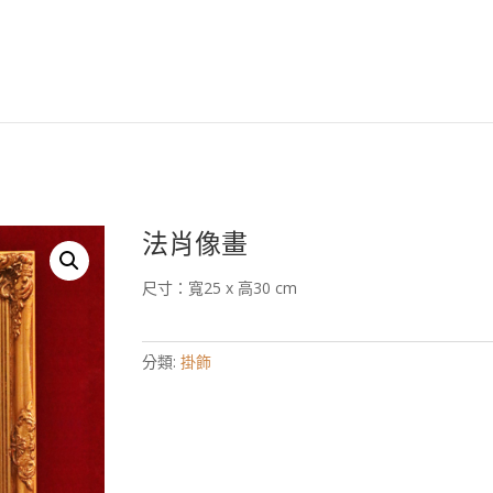
安森國際歐洲古董臉
法肖像畫
尺寸：寬25 x 高30 cm
分類:
掛飾