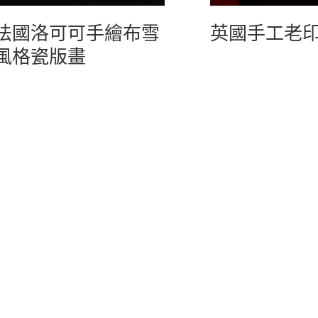
法國洛可可手繪布雪
英國手工老
風格瓷版畫