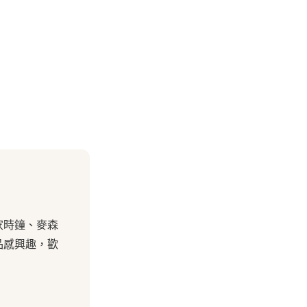
家時鐘、麥森
品感興趣，歡