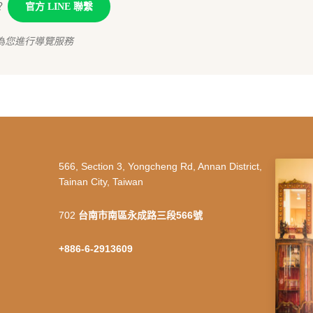
？
官方 LINE 聯繫
為您進行導覽服務
566, Section 3, Yongcheng Rd, Annan District,
Tainan City, Taiwan
702
台南市南區永成路三段566號
+886-6-2913609