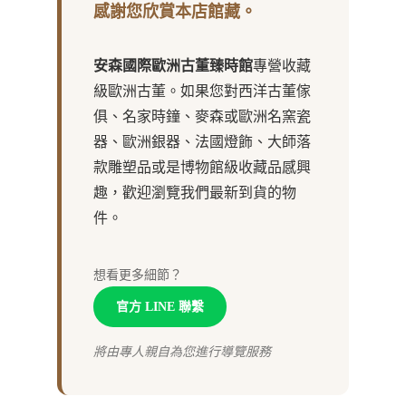
感謝您欣賞本店館藏。
安森國際歐洲古董臻時館
專營收藏
級歐洲古董。如果您對西洋古董傢
俱、名家時鐘、麥森或歐洲名窯瓷
器、歐洲銀器、法國燈飾、大師落
款雕塑品或是博物館級收藏品感興
趣，歡迎瀏覽我們最新到貨的物
件。
想看更多細節？
官方 LINE 聯繫
將由專人親自為您進行導覽服務