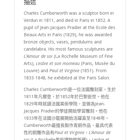
描述
Charles Cumberworth was a sculptor born in
Verdun in 1811, and died in Paris in 1852. A
pupil of Jean-Jacques Pradier at the Ecole des
Beaux-Arts in Paris (1829), he was awarded
bronze objects, vases, pendulums and
candelabra. His most famous sculptures are
L’Amour de soi
(La Rochelle Museum of Fine
Arts),
Lesbie et son moineau
(Paris, Musée du
Louvre) and
Paul et Virginie
(1851). From
1833-1848, he exhibited at the Paris Salon.
Charles Cumberworth是一位法國雕刻家，生於
1811年凡爾登，於1852年於巴黎逝世。他在
1829年時就讀法國美術學院，並做為Jean-
Jacques Pradier的學徒開始學習雕刻。他在
1833年在法國沙龍展開始活躍直至1848年。
Cumberworth最擅長製作青銅作品，最具代表
性的銅雕作品有
Paul et Virginie
、
L’Amour de
soi
(La Rochelle美術博物館所藏)、
Lesbie et