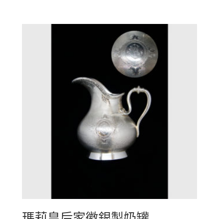
瑪莉皇后家徽銀製奶罐