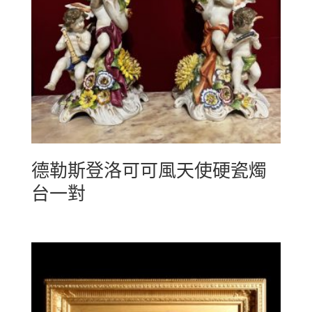
德勒斯登洛可可風天使硬瓷燭
台一對