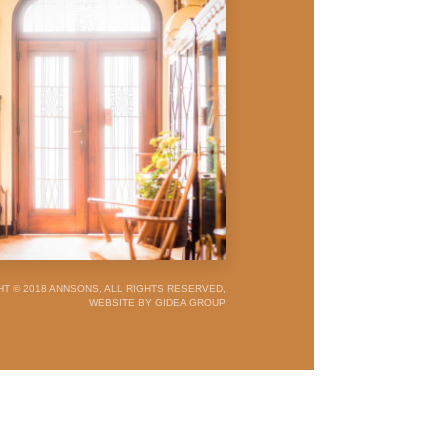
T © 2018 ANNSONS, ALL RIGHTS RESERVED,
WEBSITE BY GIDEA GROUP