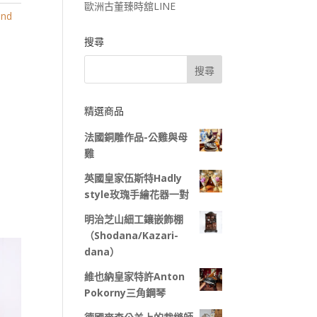
歐洲古董臻時舘LINE
and
搜尋
精選商品
法國銅雕作品-公雞與母
雞
英國皇家伍斯特Hadly
style玫瑰手繪花器一對
明治芝山細工鑲嵌飾棚
（Shodana/Kazari-
dana）
維也納皇家特許Anton
Pokorny三角鋼琴