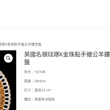
安森國際歐洲古董臉
頓琺瑯K金珠點手繪公羊鏤空盤
英國名頓琺瑯K金珠點手繪公羊
盤
年代：1876年
窯廠：Minton
尺寸：直徑24 cm
備註：表面有冰裂紋