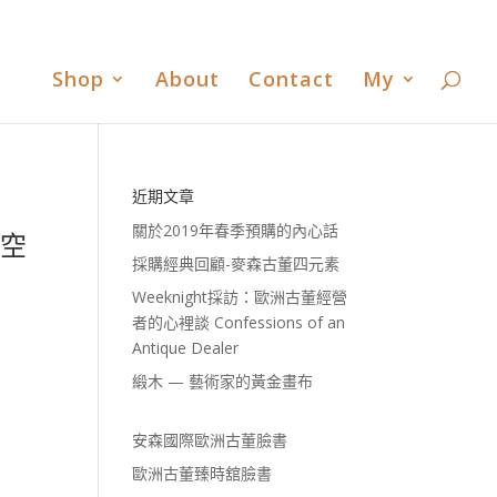
書
歐洲古董臻時舘臉書
歐洲古董臻時舘LINE
0 Items
Shop
About
Contact
My
近期文章
關於2019年春季預購的內心話
鏤空
採購經典回顧-麥森古董四元素
Weeknight採訪：歐洲古董經營
者的心裡談 Confessions of an
Antique Dealer
緞木 — 藝術家的黃金畫布
安森國際歐洲古董臉書
歐洲古董臻時舘臉書