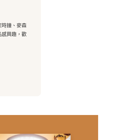
家時鐘、麥森
品感興趣，歡