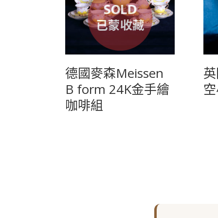
德國麥森Meissen
英
B form 24K金手繪
空
咖啡組