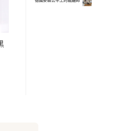
德國麥森公羊上的裁縫師
黑