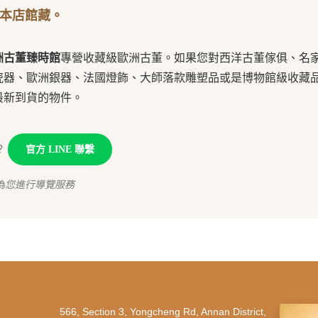
本店館藏。
洲古董臻時館
專營收藏級歐洲古董。如果您對西洋古董傢俱、名
瓷器、歐洲銀器、法國燈飾、大師落款雕塑品或是博物館級收藏
最新到貨的物件。
？
官方 LINE 聯繫
為您進行導覽服務
566, Section 3, Yongcheng Rd, Annan District,