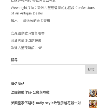
採購經典回顧-麥森古董四元素
Weeknight採訪：歐洲古董經營者的心裡談 Confessions
of an Antique Dealer
緞木 — 藝術家的黃金畫布
安森國際歐洲古董臉書
歐洲古董臻時舘臉書
歐洲古董臻時舘LINE
搜尋
精選商品
法國銅雕作品-公雞與母雞
英國皇家伍斯特Hadly style玫瑰手繪花器一對