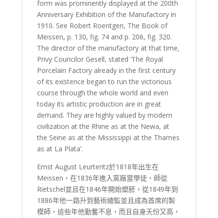
form was prominently displayed at the 200th
Anniversary Exhibition of the Manufactory in
1910. See Robert Roentgen, The Book of
Meissen, p. 130, fig. 74 and p. 206, fig. 320.
The director of the manufactory at that time,
Privy Councilor Gesell, stated ‘The Royal
Porcelain Factory already in the first century
of its existence began to run the victorious
course through the whole world and even
today its artistic production are in great
demand. They are highly valued by modern
civilization at the Rhine as at the Newa, at
the Seine as at the Mississippi at the Thames
as at La Plata’.
Ernst August Leurteritz於1818年出生在
Meissen，在1836年進入窯廠當學徒，師從
Rietschel並且在1846年開始塑胚，從1849年到
1886年他一路升到藝術總監並且成為首席的製
模師，這些年他勤奮不息，而且自身天份又高，