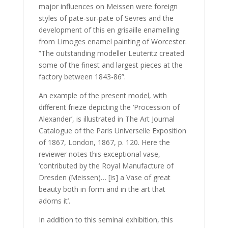
major influences on Meissen were foreign
styles of pate-sur-pate of Sevres and the
development of this en grisaille enamelling
from Limoges enamel painting of Worcester.
”The outstanding modeller Leuteritz created
some of the finest and largest pieces at the
factory between 1843-86”.
An example of the present model, with
different frieze depicting the ‘Procession of
Alexander’, is illustrated in The Art Journal
Catalogue of the Paris Universelle Exposition
of 1867, London, 1867, p. 120. Here the
reviewer notes this exceptional vase,
‘contributed by the Royal Manufacture of
Dresden (Meissen)… [is] a Vase of great
beauty both in form and in the art that
adorns it’.
In addition to this seminal exhibition, this