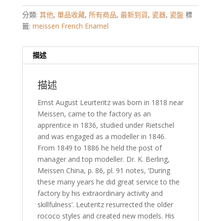
分類:
其他
,
單品收藏
,
所有商品
,
最新到貨
,
瓷器
,
瓷盤
標
籤:
meissen French Enamel
描述
描述
Ernst August Leurteritz was born in 1818 near
Meissen, came to the factory as an
apprentice in 1836, studied under Rietschel
and was engaged as a modeller in 1846.
From 1849 to 1886 he held the post of
manager and top modeller. Dr. K. Berling,
Meissen China, p. 86, pl. 91 notes, ‘During
these many years he did great service to the
factory by his extraordinary activity and
skillfulness’. Leuteritz resurrected the older
rococo styles and created new models. His