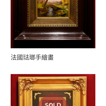
法國琺瑯手繪畫