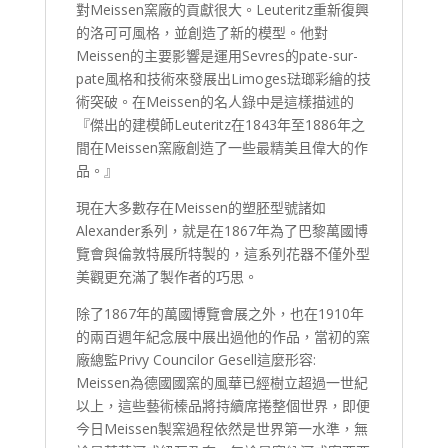
對Meissen窯廠的貢獻很大。Leuteritz重新復興
的洛可可風格，並創造了新的模型。他對
Meissen的主要影響是運用Sevres的pate-sur-
pate風格和技術來發展出Limoges琺瑯彩繪的技
術突破。在Meissen的名人錄中是這樣描述的
『傑出的建模師Leuteritz在1843年至1886年之
間在Meissen窯廠創造了一些最精美且偉大的作
品。』
現在大多數存在Meissen的塑胚型號諸如
Alexander系列，就是在1867年為了巴黎萬國博
覽會與倫敦特展所特製的，這系列花器不僅外型
美觀更充滿了製作者的巧思。
除了1867年的萬國博覽會展之外，也在1910年
的兩百週年紀念展中展出過他的作品，當初的窯
廠總監Privy Councilor Gesell這麼形容:
Meissen為德國國窯的風華已經樹立超過一世紀
以上，這些藝術榛品將持續席捲整個世界，即便
今日Meissen製窯過程依然是世界第一水準，無