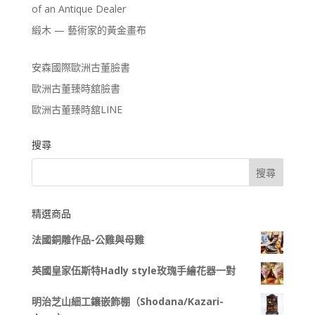
of an Antique Dealer
緞木 — 藝術家的黃金畫布
安森國際歐洲古董臉書
歐洲古董臻時舘臉書
歐洲古董臻時舘LINE
搜尋
精選商品
法國銅雕作品-公雞與母雞
英國皇家伍斯特Hadly style玫瑰手繪花器一對
明治芝山細工鑲嵌飾棚（Shodana/Kazari-