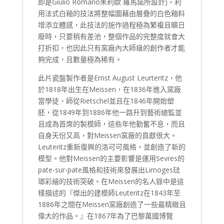
即是Giulio Romano朱利歐 羅馬諾所設計)，利
用法式白釉的技法將整幅圖藉由層疊的白色釉料
增添立體感，此技法的施作過程極為繁複且曠日
廢時，只要稍有差池，整個作品的完整度就會大
打折扣，也因此只有窯廠內大師級的創作者才能
夠完成，且數量極為稀有。
此片瓷盤製作者是Ernst August Leurteritz，他
於1818年出生在Meissen，在1836年進入窯廠
當學徒，師從Rietschel並且在1846年開始塑
胚，從1849年到1886年他一路升到藝術總監並
且成為首席的製模師，這些年他勤奮不息，而且
自身天份又高，對Meissen窯廠的貢獻很大。
Leuteritz重新復興的洛可可風格，並創造了新的
模型。他對Meissen的主要影響是運用Sevres的
pate-sur-pate風格和技術來發展出Limoges琺
瑯彩繪的技術突破。在Meissen的名人錄中是這
樣描述的『傑出的建模師Leuteritz在1843年至
1886年之間在Meissen窯廠創造了一些最精緻且
偉大的作品。』在1867年為了巴黎萬國博覽