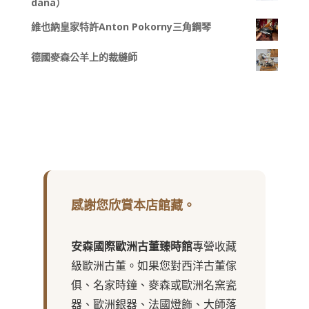
dana）
維也納皇家特許Anton Pokorny三角鋼琴
德國麥森公羊上的裁縫師
感謝您欣賞本店館藏。
安森國際歐洲古董臻時館
專營收藏
級歐洲古董。如果您對西洋古董傢
俱、名家時鐘、麥森或歐洲名窯瓷
器、歐洲銀器、法國燈飾、大師落