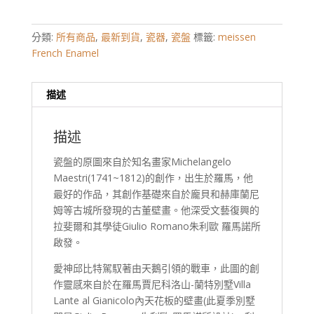
分類:
所有商品
,
最新到貨
,
瓷器
,
瓷盤
標籤:
meissen
French Enamel
描述
描述
瓷盤的原圖來自於知名畫家Michelangelo
Maestri(1741~1812)的創作，出生於羅馬，他
最好的作品，其創作基礎來自於龐貝和赫庫蘭尼
姆等古城所發現的古董壁畫。他深受文藝復興的
拉斐爾和其學徒Giulio Romano朱利歐 羅馬諾所
啟發。
愛神邱比特駕馭著由天鵝引領的戰車，此圖的創
作靈感來自於在羅馬賈尼科洛山-蘭特別墅Villa
Lante al Gianicolo內天花板的壁畫(此夏季別墅