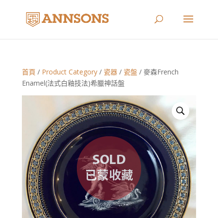
首頁
/
Product Category
/
瓷器
/
瓷盤
/ 麥森French
Enamel(法式白釉技法)希臘神話盤