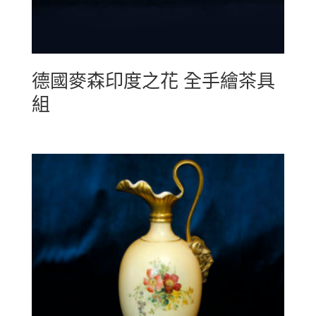
德國麥森印度之花 全手繪茶具
組