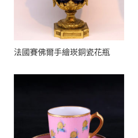
法國賽佛爾手繪崁銅瓷花瓶