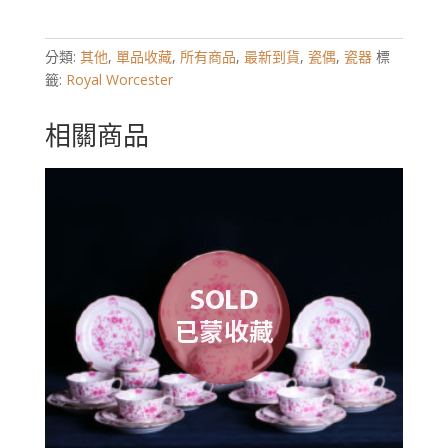
分類:
其他
,
單品收藏
,
所有商品
,
最新到貨
,
瓷偶
,
瓷器
標
籤:
Royal Worcester
相關商品