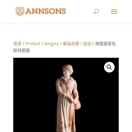
首頁
/
Product Category
/
單品收藏
/
其他
/ 英國皇家伍
斯特瓷偶