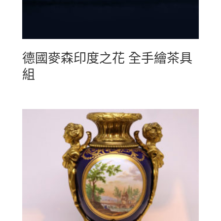
德國麥森印度之花 全手繪茶具
組