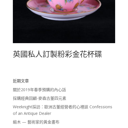
英國私人訂製粉彩金花杯碟
近期文章
關於2019年春季預購的內心話
採購經典回顧-麥森古董四元素
Weeknight採訪：歐洲古董經營者的心裡談 Confessions
of an Antique Dealer
緞木 — 藝術家的黃金畫布