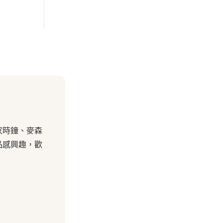
家時鐘、麥森
品感興趣，歡