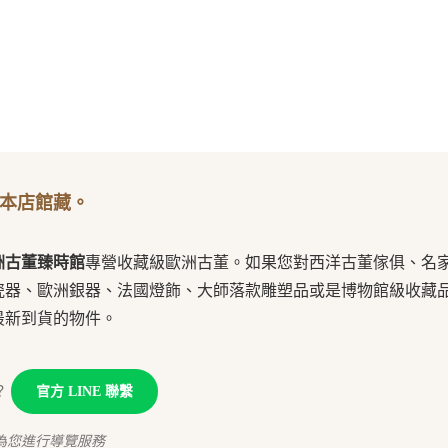
本店館藏。
洲古董臻時館
專營收藏級歐洲古董。如果您對西洋古董傢俱、名
瓷器、歐洲銀器、法國燈飾、大師落款雕塑品或是博物館級收藏
最新到貨的物件。
？
官方 LINE 聯繫
為您進行導覽服務