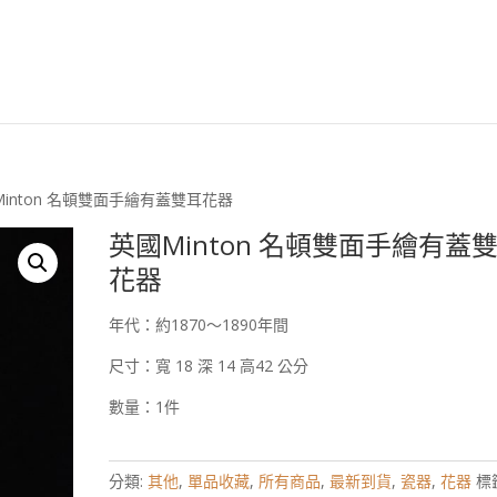
安森國際歐洲古董臉
Minton 名頓雙面手繪有蓋雙耳花器
英國Minton 名頓雙面手繪有蓋
花器
年代：約1870～1890年間
尺寸：寬 18 深 14 高42 公分
數量：1件
分類:
其他
,
單品收藏
,
所有商品
,
最新到貨
,
瓷器
,
花器
標