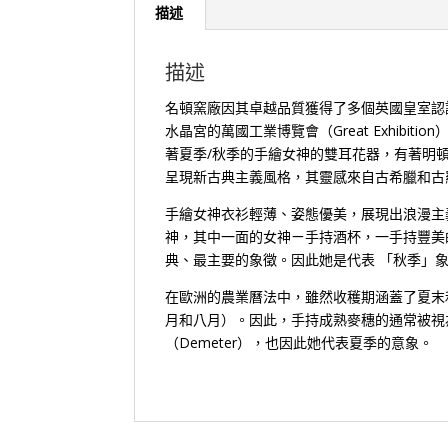
描述
描述
名頓窯廠因其卓越品質獲得了多個英國皇室認證（R
水晶宮的萬國工業博覽會（Great Exhib
著夏季/秋季的手繪女神的雙耳花器，有著明
呈現新古典主義風格，其靈感來自古希臘和古
手繪女神衣衫輕薄、姿態優美，展現出浪漫主
神，其中一面的女神ㄧ手持酒杯，一手持豐美
典、最主要的象徵。因此她是代表 「秋季」
在歐洲的農業曆法中，雖然收穫期涵蓋了夏末
月和八月）。因此，手持成熟麥穗的通常被視為
（Demeter），也因此她代表夏季的意象。