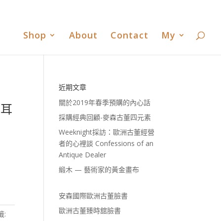
書
歐洲古董臻時舘臉書
歐洲古董臻時舘LINE
0 Items
Shop
About
Contact
My
近期文章
關於2019年春季預購的內心話
雙耳
採購經典回顧-麥森古董四元素
Weeknight採訪：歐洲古董經營
者的心裡談 Confessions of an
Antique Dealer
緞木 — 藝術家的黃金畫布
安森國際歐洲古董臉書
歐洲古董臻時舘臉書
籤: