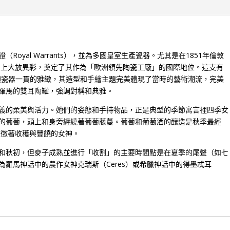
oyal Warrants），並為多國皇室生產瓷器。尤其是在1851年倫敦
ition）上大放異彩，奠定了其作為「歐洲領先陶瓷工廠」的國際地位。這支有
頓瓷器一貫的雅緻，其造型和手繪主題完美體現了當時的藝術潮流，完美
羅馬的雙耳陶罐，強調對稱和典雅。
義的柔美與活力。她們的姿態和手持物品，正是典型的季節寓言裡四季女
的葡萄，頭上和身旁纏繞著葡萄藤蔓。葡萄和葡萄酒的釀造是秋季最經
象徵著收穫與豐饒的女神。
和秋初，但麥子成熟並進行「收割」的主要時間點是在夏季的尾聲（如七
羅馬神話中的農作女神克瑞斯（Ceres）或希臘神話中的得墨忒耳