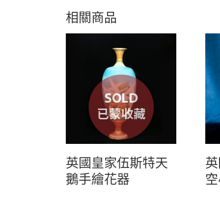
相關商品
英國皇家伍斯特天
英
鵝手繪花器
空