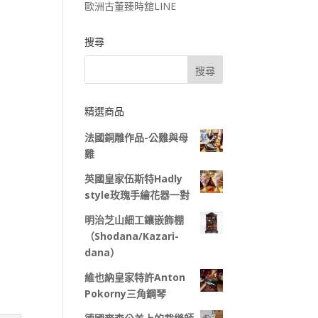
歐洲古董臻時舘LINE
搜尋
精選商品
法國銅雕作品-公雞與母
雞
英國皇家伍斯特Hadly
style玫瑰手繪花器一對
明治芝山細工鑲嵌飾棚
（Shodana/Kazari-
dana）
維也納皇家特許Anton
Pokorny三角鋼琴