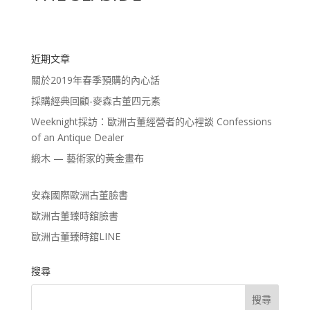
近期文章
關於2019年春季預購的內心話
採購經典回顧-麥森古董四元素
Weeknight採訪：歐洲古董經營者的心裡談 Confessions
of an Antique Dealer
緞木 — 藝術家的黃金畫布
安森國際歐洲古董臉書
歐洲古董臻時舘臉書
歐洲古董臻時舘LINE
搜尋