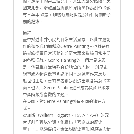
蘭，是家中的第三個兒子，人生大部分階段在英
國東北部四處旅居並將他所見所聞作為創作的題
材。卒年50歲，雖然有婚配但是沒有任何關於子
嗣的紀錄。
備註：
畫中描述市井小民的日常生活景象，以此主題創
作的類型我們通稱為Genre Painting。也就是通
過描繪從事日常活動的普羅大眾來描繪日常生活
的各種樣貌。Genre Painting的一個常見定義
是，他著重在無特殊身份地位的人物 ，與歷史
繪畫或人物肖像畫明顯不同。透過畫作來反映一
般世俗生活，更有甚者則是創造出隱含寓意的畫
面。也因此Genre Painting逐漸成為資產階級或
中產階級所喜歡的主題。
在英國，對Genre Painting則有不同的演繹方
式。
霍加斯（William Hogarth，1697- 1764）的混
合式創作難以分類，他提出『喜劇式的歷史
畫』，即以通俗的元素呈現歷史畫般的道德與精