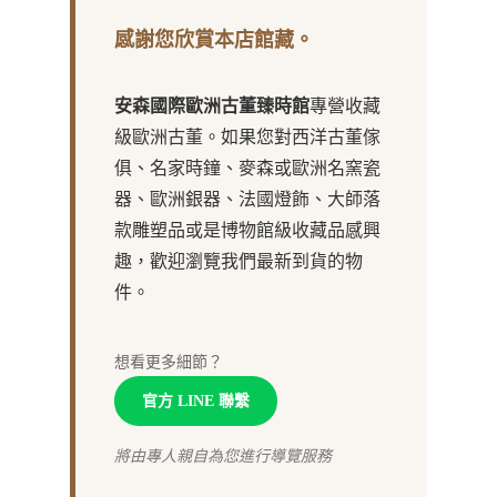
感謝您欣賞本店館藏。
安森國際歐洲古董臻時館
專營收藏
級歐洲古董。如果您對西洋古董傢
俱、名家時鐘、麥森或歐洲名窯瓷
器、歐洲銀器、法國燈飾、大師落
款雕塑品或是博物館級收藏品感興
趣，歡迎瀏覽我們最新到貨的物
件。
想看更多細節？
官方 LINE 聯繫
將由專人親自為您進行導覽服務