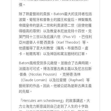
價。
除了熱愛藝術的貴族，Batoni最大的支持者包括
波蘭、葡萄牙和普魯士的國王和皇后，神聖羅馬
帝國皇帝約瑟夫二世和利奧波德二世（這使他獲
得極高的尊榮）以及教皇本尼迪克特十四世，克
萊門特十三世以及庇護六世（Pius VI），巴伐利
亞州選舉人卡爾·西奧多（Karl Theodor）等。
他還獲得了意大利教堂（羅馬，布雷西亞，盧
卡，帕爾馬等）以及神話和寓言題材的訂單。
Batoni風格受到多元啟發，並融合了古典時期，
法國洛可可式，博洛涅塞古典主義以及尼古拉斯
·普桑（Nicolas Poussin），克勞德·洛林
（Claude Lorrain）以及拉斐爾（Raphael）等
藝術家的作品。因此，他被公認為是新古典主義
的先驅。
「Hercules am scheideweg」的故事講述，大
力士海克力斯意識到自己走到了人生的十字路