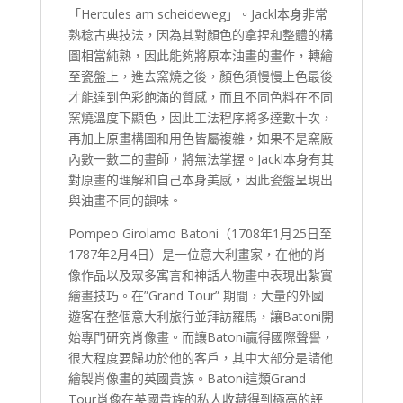
「Hercules am scheideweg」。Jackl本身非常
熟稔古典技法，因為其對顏色的拿捏和整體的構
圖相當純熟，因此能夠將原本油畫的畫作，轉繪
至瓷盤上，進去窯燒之後，顏色須慢慢上色最後
才能達到色彩飽滿的質感，而且不同色料在不同
窯燒溫度下顯色，因此工法程序將多達數十次，
再加上原畫構圖和用色皆屬複雜，如果不是窯廠
內數一數二的畫師，將無法掌握。Jackl本身有其
對原畫的理解和自己本身美感，因此瓷盤呈現出
與油畫不同的韻味。
Pompeo Girolamo Batoni（1708年1月25日至
1787年2月4日）是一位意大利畫家，在他的肖
像作品以及眾多寓言和神話人物畫中表現出紮實
繪畫技巧。在”Grand Tour” 期間，大量的外國
遊客在整個意大利旅行並拜訪羅馬，讓Batoni開
始專門研究肖像畫。而讓Batoni贏得國際聲譽，
很大程度要歸功於他的客戶，其中大部分是請他
繪製肖像畫的英國貴族。Batoni這類Grand
Tour肖像在英國貴族的私人收藏得到極高的評