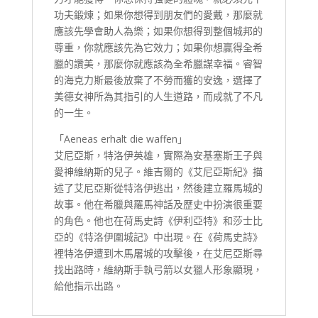
功夫鍛煉；如果你想得到朋友們的愛戴，那麼就
應該先學會助人為樂；如果你想得到整個城邦的
尊重，你就應該先為它效力；如果你想贏得全希
臘的讚美，那麼你就應該為全希臘謀幸福。睿智
的海克力斯最後放棄了不勞而獲的安逸，選擇了
美德女神所為其指引的人生道路，而成就了不凡
的一生。
「Aeneas erhalt die waffen」
艾尼亞斯，特洛伊英雄，實際為安基塞斯王子與
愛神維納斯的兒子。維吉爾的《艾尼亞斯紀》描
述了艾尼亞斯從特洛伊逃出，然後建立羅馬城的
故事。他在希臘與羅馬神話及歷史中扮演很重要
的角色。他也在荷馬史詩《伊利亞特》和莎士比
亞的《特洛伊圍城記》中出現。在《荷馬史詩》
裡特洛伊遭到木馬屠城的攻擊後，在艾尼亞斯尋
找出路時，維納斯手執弓箭以女獵人形象顯現，
給他指示出路。