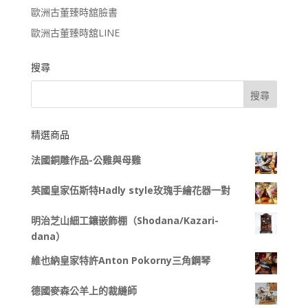
歐洲古董臻時舘臉書
歐洲古董臻時舘LINE
搜尋
精選商品
法國銅雕作品-公雞與母雞
英國皇家伍斯特Hadly style玫瑰手繪花器一對
明治芝山細工鑲嵌飾棚（Shodana/Kazari-
dana）
維也納皇家特許Anton Pokorny三角鋼琴
德國麥森公羊上的裁縫師