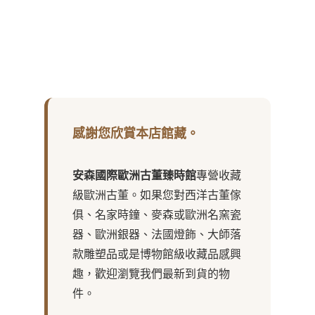
感謝您欣賞本店館藏。
安森國際歐洲古董臻時館
專營收藏
級歐洲古董。如果您對西洋古董傢
俱、名家時鐘、麥森或歐洲名窯瓷
器、歐洲銀器、法國燈飾、大師落
款雕塑品或是博物館級收藏品感興
趣，歡迎瀏覽我們最新到貨的物
件。