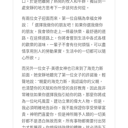
口。於是他離開了熱鬧的牧人和牛群，獨自到一
處安靜的地方思考下一步該何去何從。
有兩位女子迎面而來，第一位自稱為幸福女神
說：「 選擇我做你的朋友吧！如果你選我做你
的朋友，我會領你走上一條最快樂、最舒適的道
路。在這條道路上，你將會嘗到生活中各式各樣
的歡樂的滋味，一輩子不會有任何煩惱，可以盡
情享用別人的勞動果實，生活中的一切都可以隨
心所欲。」
而另外一位女子-美德女神也已來到了海克力斯
前面，她安靜地聽完了第一位女子的許諾後，輕
聲地說：“親愛的海克力斯，我認識你的父親，
也清楚你的天賦和你所受的良好教育，因此我非
常確信如果你選擇我指引給你的路，那麼你將成
為一位叱吒風雲、建功立業的偉大人物。但是，
我必須明確地告訴你，我不能保證你享受榮華富
貴。神明們喜愛你，但是神所賜予人類的一切美
好都不是憑白無故而來，所有事物都需要付出努
力才能獲得。你想保持強健的體魄，就必須先下