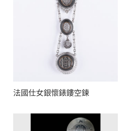
法國仕女銀懷錶鏤空鍊