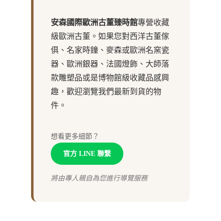
安森國際歐洲古董臻時館
專營收藏
級歐洲古董。如果您對西洋古董傢
俱、名家時鐘、麥森或歐洲名窯瓷
器、歐洲銀器、法國燈飾、大師落
款雕塑品或是博物館級收藏品感興
趣，歡迎瀏覽我們最新到貨的物
件。
想看更多細節？
官方 LINE 聯繫
將由專人親自為您進行導覽服務