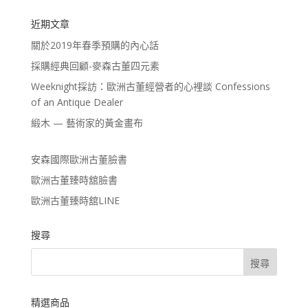
近期文章
關於2019年春季預購的內心話
採購經典回顧-麥森古董四元素
Weeknight採訪：歐洲古董經營者的心裡談 Confessions
of an Antique Dealer
緞木 — 藝術家的黃金畫布
安森國際歐洲古董臉書
歐洲古董臻時舘臉書
歐洲古董臻時舘LINE
搜尋
精選商品