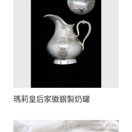
瑪莉皇后家徽銀製奶罐