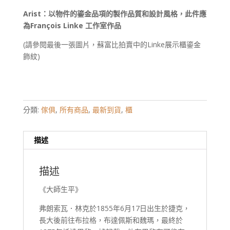
Arist
：以物件的鎏金品項的製作品質和設計風格，此件應
為
François Linke 工作室作品
(請參閱最後一張圖片，蘇富比拍賣中的Linke展示櫃鎏金
飾紋)
分類:
傢俱
,
所有商品
,
最新到貨
,
櫃
描述
描述
《大師生平》
弗朗索瓦．林克於1855年6月17日出生於捷克，
長大後前往布拉格，布達佩斯和魏瑪，最終於