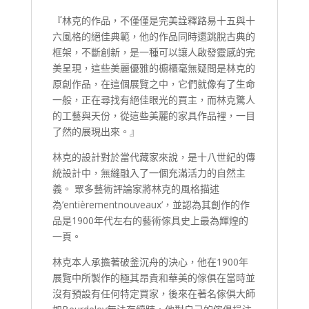
『林克的作品，不僅僅是完美詮釋路易十五與十
六風格的絕佳典範，他的作品同時還跳脫古典的
框架，不斷創新，是一種可以讓人啟發靈感的完
美呈現，這些美麗優雅的櫥櫃毫無疑問是林克的
原創作品，在這個展覽之中，它們就像有了生命
一般，正在尋找有絕佳眼光的買主，而林克驚人
的工藝與天份，從這些美麗的家具作品裡，一目
了然的展現出來。』
林克的設計對於當代藏家來說，是十八世紀的傳
統設計中，無縫融入了一個充滿活力的自然主
義。 眾多藝術評論家將林克的風格描述
為’entièrementnouveaux’，並認為其創作的作
品是1900年代左右的藝術傢具史上最為輝煌的
一頁。
林克本人承擔著破釜沉舟的決心，他在1900年
展覽中所製作的極其昂貴和華美的傢俱在當時並
沒有預設有任何特定買家，後來在著名傢俱大師