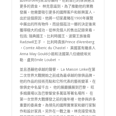
如Beurdeley無法存續時，他對自己的傢俱挹注
更多的資金。 林克意識到，為了推動他的業務
發展，他需要吸引更多的國際客戶和新興富人，
出於這個原因，他將一切家產賭在1900年展覽
中展出的所有物件。而這個孤注一擲的決定後來
獲得極大的成功，從林克個人的售出記錄來看，
包括; 瑞典國王、比利時國王、波蘭王族後裔
Radziwill王子 ， 比利時貴族Prince d’Arenberg
，Comte Alberic du Chastel， 美國富有繼承人
Anna May Gould小姐和法國第八任總統埃米
勒．盧貝Emile Loubet 。
並且憑藉他卓越的聲譽， La Maison Linke在第
二次世界大戰開始之前成為最卓越的傢俱品牌。
他的作品的技術亮點和它所代表的藝術變革，在
傢俱史中名留千古。 他的展廳擴展到巴黎， 旺
多姆廣場以及巴黎聖安多萬區等著名場所， 在
第一次世界大戰爆發之前的幾年裡，他參與許多
重要的委員會，為領先的國際實業家和銀行家製
作和設計家具。另外在一戰之後，林克接受埃及