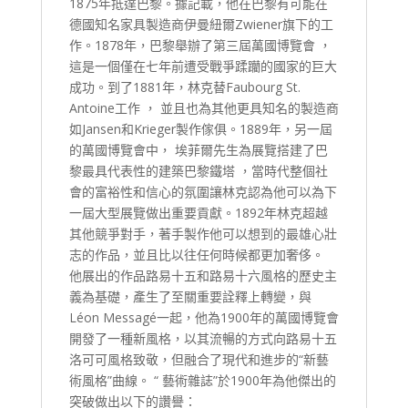
1875年抵達巴黎。據記載，他在巴黎有可能在
德國知名家具製造商伊曼紐爾Zwiener旗下的工
作。1878年，巴黎舉辦了第三屆萬國博覽會 ，
這是一個僅在七年前遭受戰爭蹂躪的國家的巨大
成功。到了1881年，林克替Faubourg St.
Antoine工作 ， 並且也為其他更具知名的製造商
如Jansen和Krieger製作傢俱。1889年，另一屆
的萬國博覽會中， 埃菲爾先生為展覽搭建了巴
黎最具代表性的建築巴黎鐵塔 ，當時代整個社
會的富裕性和信心的氛圍讓林克認為他可以為下
一屆大型展覽做出重要貢獻。1892年林克超越
其他競爭對手，著手製作他可以想到的最雄心壯
志的作品，並且比以往任何時候都更加奢侈。
他展出的作品路易十五和路易十六風格的歷史主
義為基礎，產生了至關重要詮釋上轉變，與
Léon Messagé一起，他為1900年的萬國博覽會
開發了一種新風格，以其流暢的方式向路易十五
洛可可風格致敬，但融合了現代和進步的“新藝
術風格”曲線。 “ 藝術雜誌”於1900年為他傑出的
突破做出以下的讚譽：