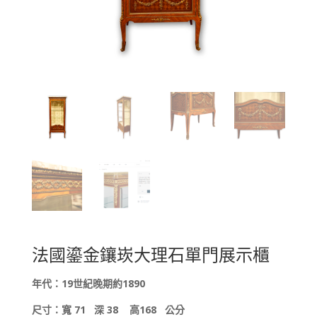
法國鎏金鑲崁大理石單門展示櫃
年代：
19
世紀晚期約
1890
尺寸：寬 7
1
深
38
高168
公分