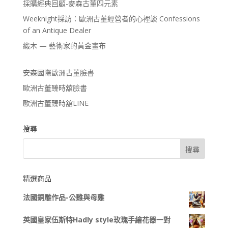
採購經典回顧-麥森古董四元素
Weeknight採訪：歐洲古董經營者的心裡談 Confessions
of an Antique Dealer
緞木 — 藝術家的黃金畫布
安森國際歐洲古董臉書
歐洲古董臻時舘臉書
歐洲古董臻時舘LINE
搜尋
精選商品
法國銅雕作品-公雞與母雞
英國皇家伍斯特Hadly style玫瑰手繪花器一對