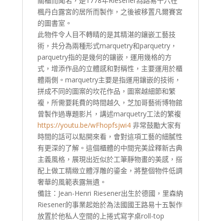
關櫃而聞名，是1778年Riesener為路易十六在
楓丹白露宮的居所而製作，之後被移置凡爾賽宮
的圖書室。
此物件令人目不轉睛的是其精湛的鑲嵌工藝技
術，共分為兩種形式marquetry和parquetry，
parquetry指的是幾何的鑲嵌，運用幾格的方
式，增添作品的立體感和對稱性，主要運用於櫃
體兩側。marquetry主要是指運用鑲嵌的技術，
拼成不同的圖案的坎花作品，圖案越細節和繁
複，所需要耗費的時間越久，芝加哥藝術博物館
曾製作過專題影片，講述marquetry工法的繁複
https://youtu.be/wFhopfsjwi4
非常鼓勵大家有
時間的話可以點開來看，會對這項工藝的細膩性
有更深的了解。這個櫃體的中間完美詮釋新古典
主義風格，展現出近似於工筆靜物畫的美感，搭
配上做工精緻立體浮雕的鎏金，將整個物件低調
奢華的風範表露無遺。
備註：Jean-Henri Riesener出生於德國，里森納
Riesener的事業起始於為法國國王路易十五製作
放置於他私人空間的上捲式寫字桌roll-top