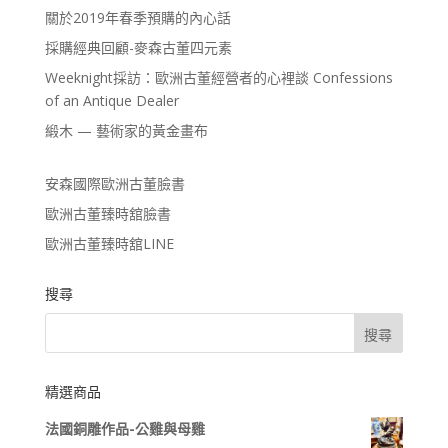
關於2019年春季預購的內心話
採購經典回顧-麥森古董四元素
Weeknight採訪：歐洲古董經營者的心裡談 Confessions
of an Antique Dealer
緞木 — 藝術家的黃金畫布
安森國際歐洲古董臉書
歐洲古董臻時舘臉書
歐洲古董臻時舘LINE
搜尋
精選商品
法國銅雕作品-公雞與母雞