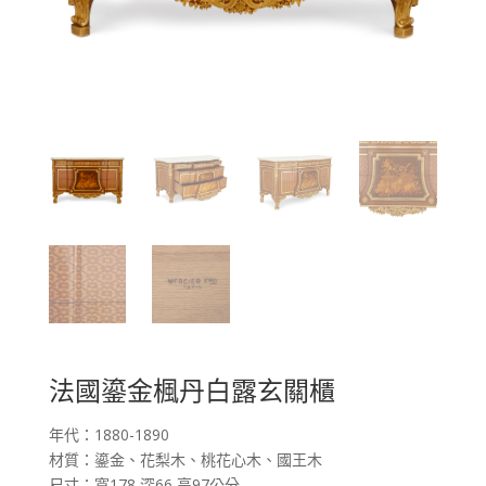
法國鎏金楓丹白露玄關櫃
年代：1880-1890
材質：鎏金、花梨木、桃花心木、國王木
尺寸：寬178 深66 高97公分