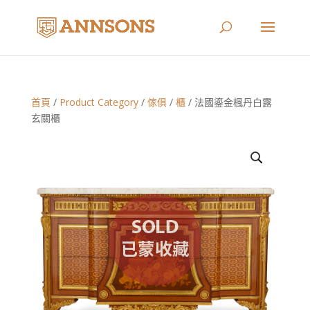
首頁
/
Product Category
/
傢俱
/
櫃
/ 法國鎏金楓丹白露
玄關櫃