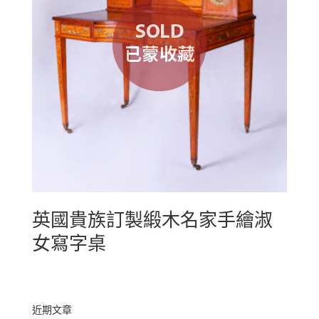
英國貴族訂製緞木名家手繪淑
女寫字桌
近期文章