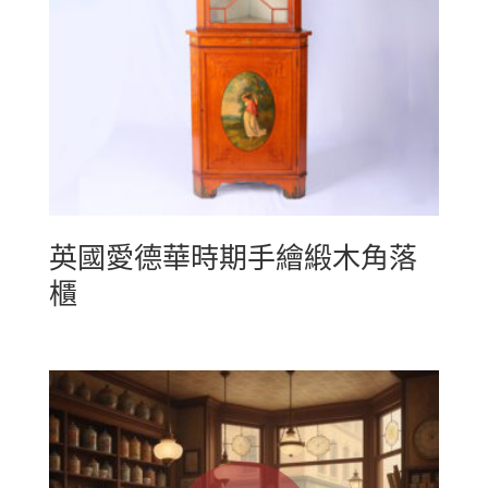
英國愛德華時期手繪緞木角落
櫃