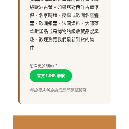
級歐洲古董。如果您對西洋古董傢
俱、名家時鐘、麥森或歐洲名窯瓷
器、歐洲銀器、法國燈飾、大師落
款雕塑品或是博物館級收藏品感興
趣，歡迎瀏覽我們最新到貨的物
件。
想看更多細節？
官方 LINE 聯繫
將由專人親自為您進行導覽服務