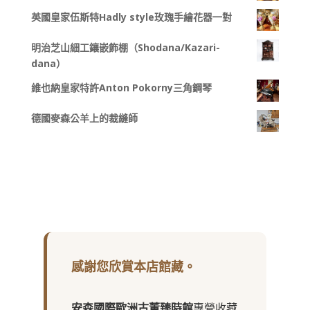
英國皇家伍斯特Hadly style玫瑰手繪花器一對
明治芝山細工鑲嵌飾棚（Shodana/Kazari-
dana）
維也納皇家特許Anton Pokorny三角鋼琴
德國麥森公羊上的裁縫師
感謝您欣賞本店館藏。
安森國際歐洲古董臻時館
專營收藏