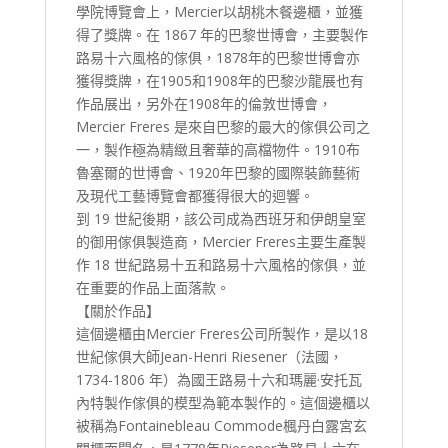
學院博覽會上，Mercier以胡桃木餐邊櫃，並獲
得了獎牌。在 1867 年的巴黎世博會，主要製作
路易十六風格的傢俱，1878年的巴黎世博會亦
獲得獎牌，在1905和1908年的巴黎沙龍展也有
作品展出，另外在1908年的倫敦世博會，
Mercier Freres 是來自巴黎的最大的傢俱公司之
一，製作極為精緻且奢華的高檔物件。1910布
魯塞爾的世博會、1920年巴黎的國際裝飾藝術
及現代工藝博覽會都獲得很大的迴響。
到 19 世紀後期，該公司成為西班牙和伊朗皇室
的御用傢俱製造商，Mercier Freres主要生產製
作 18 世紀路易十五和路易十六風格的傢俱，並
在重要的作品上面落款。
【關於作品】
這個邊櫃由Mercier Freres公司所製作，是以18
世紀傢俱大師Jean-Henri Riesener（法國，
1734-1806 年）為國王路易十六和瑪麗·安托瓦
內特製作傢俱的模型為範本製作的。這個邊櫃以
被稱為Fontainebleau Commode楓丹白露宮玄