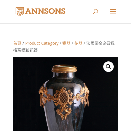
首頁
/
Product Category
/
瓷器
/
花器
/ 法國鎏金帝政風
格窯變釉花器