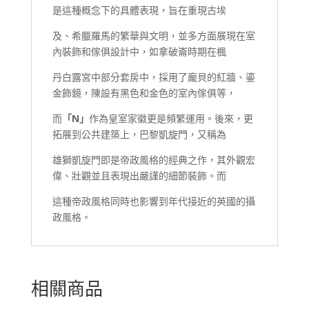
是這種概念下的具體表現，旨在重現古埃
及、希臘羅馬的繁華與文明，並多方面展現在室
內裝飾和傢俱設計中，如拿破崙時期在楓
丹白露宮中部分套房中，採用了龐貝的紅牆、鎏
金飾鏡，陳設有黑色和金色的室內傢俱等，
而
「
N
」
作為皇室家徽更是頻繁運用。後來，更
拓展到公共建築上，巴黎凱旋門，又稱為
雄獅凱旋門即是帝政風格的經典之作，其外觀宏
偉、壯觀並且表現出嚴謹的細節裝飾。而
這種帝政風格同時也影響到年代接近的英國的攝
政風格。
相關商品