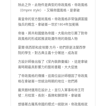
除此之外，此物件是典型的帝政風格，帝政風格
（Empire style），又稱帝國風格，是拿破
崙皇帝的官方藝術風格。帝政風格非常強調富國
強兵的概念，拿破崙一世於1804年加冕稱
帝後，將共和國變為帝國，大衛向他引薦了對帝
政風格的形成起推波助瀾作用的兩個人物
夏爾·佩西耶和皮埃爾·方丹。他們原是法蘭西學
院的學生，對古典主義十分著迷，成為官
方設計師後出版了《室內裝飾彙編》，這是拿破
崙時期最具影響力的藝術書籍，大大促進
了帝政風格的傳播，這兩位設計師穩固了帝政風
格在拿破崙一世統治時期的地位，他們將
龐貝題材運用在設計上，並引入軍事和帝王符
號：月桂葉、長劍、盾牌和獅頭等。拿破崙
想循著古羅馬帝國的模式一統歐洲，帝政風格就