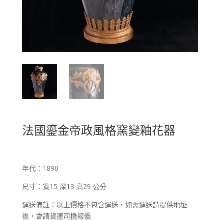
法國鎏金帝政風格窯變釉花器
年代：1890
尺寸：寬15 深13 高29 公分
運送備註：以上價格不包含運送，如需運送請提供地址
後，會請貨運司機報價