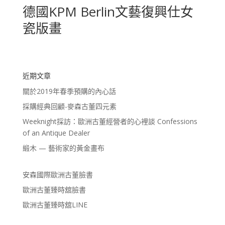
德國KPM Berlin文藝復興仕女
瓷版畫
近期文章
關於2019年春季預購的內心話
採購經典回顧-麥森古董四元素
Weeknight採訪：歐洲古董經營者的心裡談 Confessions
of an Antique Dealer
緞木 — 藝術家的黃金畫布
安森國際歐洲古董臉書
歐洲古董臻時舘臉書
歐洲古董臻時舘LINE