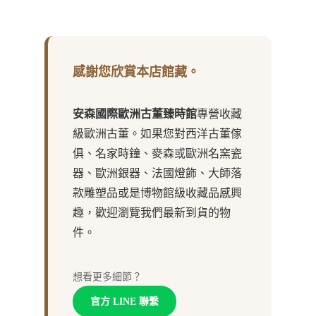
感謝您欣賞本店館藏。
安森國際歐洲古董臻時館
專營收藏
級歐洲古董。如果您對西洋古董傢
俱、名家時鐘、麥森或歐洲名窯瓷
器、歐洲銀器、法國燈飾、大師落
款雕塑品或是博物館級收藏品感興
趣，歡迎瀏覽我們最新到貨的物
件。
想看更多細節？
官方 LINE 聯繫