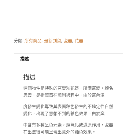
分類:
所有商品
,
最新到貨
,
瓷器
,
花器
描述
描述
這個物件是特殊的窯變釉花器，所謂窯變，顧名
思義，是指瓷器在燒制過程中，由於窯內溫
度發生變化導致其表面釉色發生的不確定性自然
變化，出現了意想不到的釉色效果。由於窯
中含有多種呈色元素，經氧化或還原作用，瓷器
在出窯後可能呈現出意外的釉色效果。