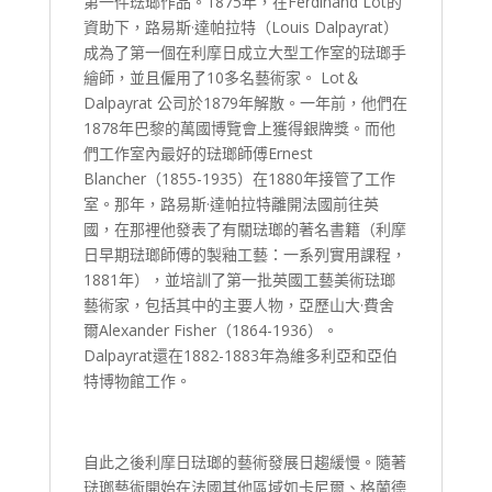
第一件琺瑯作品。1875年，在Ferdinand Lot的
資助下，路易斯·達帕拉特（Louis Dalpayrat）
成為了第一個在利摩日成立大型工作室的琺瑯手
繪師，並且僱用了10多名藝術家。 Lot＆
Dalpayrat 公司於1879年解散。一年前，他們在
1878年巴黎的萬國博覽會上獲得銀牌獎。而他
們工作室內最好的琺瑯師傅Ernest
Blancher（1855-1935）在1880年接管了工作
室。那年，路易斯·達帕拉特離開法國前往英
國，在那裡他發表了有關琺瑯的著名書籍（利摩
日早期琺瑯師傅的製釉工藝：一系列實用課程，
1881年），並培訓了第一批英國工藝美術琺瑯
藝術家，包括其中的主要人物，亞歷山大·費舍
爾Alexander Fisher（1864-1936）。
Dalpayrat還在1882-1883年為維多利亞和亞伯
特博物館工作。
自此之後利摩日琺瑯的藝術發展日趨緩慢。隨著
琺瑯藝術開始在法國其他區域如卡尼爾、格蘭德