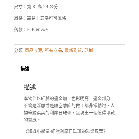
尺寸：寬 8 高 24 公分
風格：路易十五洛可可風格
落款：F. Bienvue
分類:
單品收藏
,
所有商品
,
最新到貨
,
琺瑯
描述
描述
本物件以細膩的鎏金加上色彩明亮，鎏金部分，
不管是浮雕或是鏤空雕飾的做工都非常精緻，人
物筆觸柔美的利摩日琺瑯，呈現出一個值得珍藏
的質感。
《知識小學堂-細說利摩日琺瑯的璀燦風華》