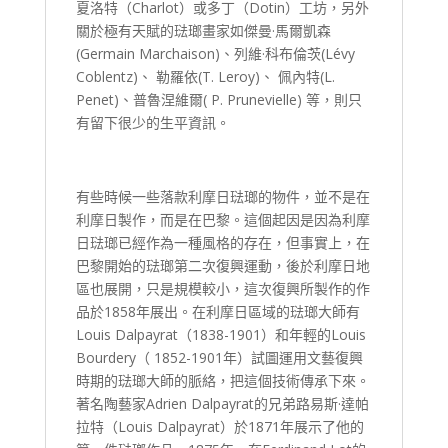
夏洛特（Charlot）或多丁（Dotin）工坊，另外
關於極有天賦的琺瑯畫家如傑曼·馬爾凱森
(Germain Marchaison)、列維·科布倫茨(Lévy
Coblentz)、 勒羅依(T. Leroy)、 佩內特(L.
Penet)、普魯涅維爾( P. Prunevielle) 等，則只
有留下很少的生平資訊。
有些時候一些落款利摩日琺瑯的物件，並不是在
利摩日製作，而是在巴黎。這個起因是因為利摩
日琺瑯已經作為一種風格的存在，但事實上，在
巴黎開始的琺瑯第二次復興運動，後於利摩日地
區也展開，只是規模較小，這次復興所製作的作
品於1858年展出。在利摩日區域的琺瑯大師有
Louis Dalpayrat（1838-1901）和年輕的Louis
Bourdery（ 1852-1901年）試圖運用文藝復興
時期的琺瑯大師的脈絡，把這個技術傳承下來。
著名陶藝家Adrien Dalpayrat的兄弟路易斯·達帕
拉特（Louis Dalpayrat）於1871年展示了他的