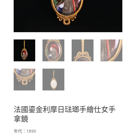
法國鎏金利摩日琺瑯手繪仕女手
拿鏡
年代：1890