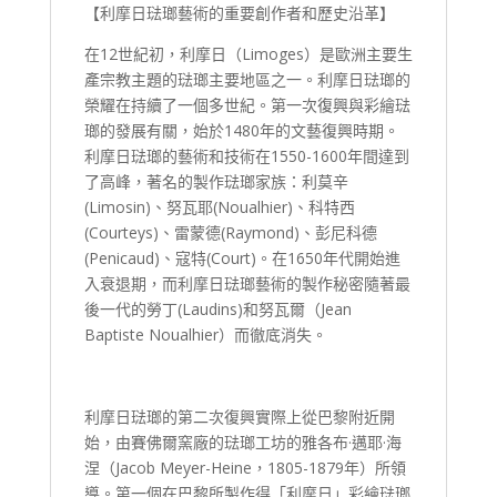
【利摩日琺瑯藝術的重要創作者和歷史沿革】
在12世紀初，利摩日（Limoges）是歐洲主要生
產宗教主題的琺瑯主要地區之一。利摩日琺瑯的
榮耀在持續了一個多世紀。第一次復興與彩繪琺
瑯的發展有關，始於1480年的文藝復興時期。
利摩日琺瑯的藝術和技術在1550-1600年間達到
了高峰，著名的製作琺瑯家族：利莫辛
(Limosin)、努瓦耶(Noualhier)、科特西
(Courteys)、雷蒙德(Raymond)、彭尼科德
(Penicaud)、寇特(Court)。在1650年代開始進
入衰退期，而利摩日琺瑯藝術的製作秘密隨著最
後一代的勞丁(Laudins)和努瓦爾（Jean
Baptiste Noualhier）而徹底消失。
利摩日琺瑯的第二次復興實際上從巴黎附近開
始，由賽佛爾窯廠的琺瑯工坊的雅各布·邁耶·海
涅（Jacob Meyer-Heine，1805-1879年）所領
導。第一個在巴黎所製作得「利摩日」彩繪琺瑯