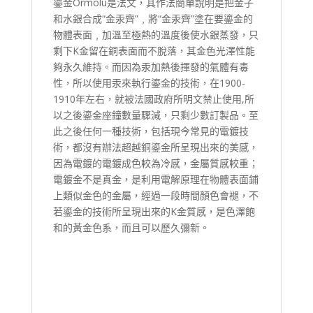
鎏金Ormolu是法文，其作法簡單說明是把金子
和水銀合成“金汞齊”﹐將“金汞齊”塗在要鎏金的
物體表面﹐加溫至極熱的溫度後使水銀蒸發，只
剩下K金留在銅表面而不脫落，其金色光澤性能
夠永久維持。而因為汞加熱後揮發的氣體有毒
性，所以使用汞來執行鎏金的技術，在1900-
1910年左右，就被法國政府所明文禁止使用,所
以之後鎏金座鐘數量驟減，只剩少數訂製品。至
此之後任何一種技術，包括現今常見的電鍍技
術，都沒有辦法超越銅鎏金所呈現出來的美感，
因為電鍍的電鍍成色較為冷感，金屬質感較重；
電鍍金不是真金，是利用電解原理在物體表面鋪
上類似金色的金屬，經過一段時間顏色會褪，不
若鎏金的技術所呈現出來的K金質感，是色澤飽
和的黃金色系，而且可以歷久彌新。