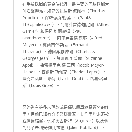
在手繪琺瑯的黃金時代裡，最主要的巴黎琺瑯大
師名聲響亮，如克勞迪烏斯·波佩林（Claudius
Popelin），保羅·索菲勒·索耶（Paul＆
ThéophileSoyer），阿爾弗雷德·加尼爾（Alfred
Garnier）和保羅·格蘭霍姆（Paul
Grandhomme），阿爾弗雷德·邁耶（Alfred
Meyer），費爾南·塞斯瑪（Fernand
Thesmar），德爾菲恩·庫爾（Charles＆
Georges Jean），蘇珊娜·阿普爾（Suzanne
Apoil），弗雷德里克·德·庫西（Jacob Meyer-
Heine），查爾斯·勒佩克（Charles Lepec），
塔克希萊斯．都特（Taxile Doat），路易·格里
斯（Louis Grise）。
另外尚有許多未落款或是僅以簡單縮寫簽名的作
品，目前已知有許多琺瑯畫家，其作品均未落款
或僅簽縮寫，例如奧古斯特（Auguste）以及他
的兒子朱利安·羅比拉德（Julien Robillard） ，