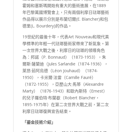
霍姆和塞斯瑪開始有重大的藝術進展，在1889
年巴黎萬國博覽會上，只有兩個利摩日琺瑯藝術
作品得以展示分別是布蘭切爾(E. Blancher)和包
德里(L. Bourdery)的作品。
19世紀的最後十年，代表Art Nouveau和現代美
學標準的年輕一代琺瑯藝術家帶來了新氣象。第
一次世界大戰之後，利摩日的琺瑯的領導角色
為：邦諾（P. Bonnaud）（1873-1953），朱
爾斯·薩蘭迪（Jules Sarlandie（1874-1936），
萊昂·茹阿烏德（Léon Jouhaud）（1874-
1950），卡米爾·法雷（Camille Fauré）
（1872-1955），亞歷山大·馬蒂（Alexandre
Marty）（1876-1943）和歐內斯特（Ernest）
的兒子羅伯特·布蘭歇（Robert Blancher，
1895-1975年）在第二次世界大戰之前，第二次
利摩日琺瑯復興宣告結束。
「鎏金技術介紹」