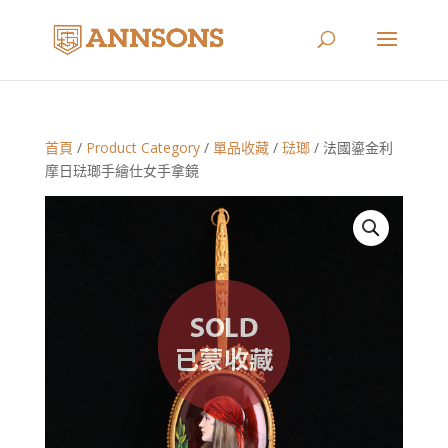
首頁
/
Product Category
/
單品收藏
/
琺瑯
/ 法國鎏金利
摩日琺瑯手繪仕女手拿鏡