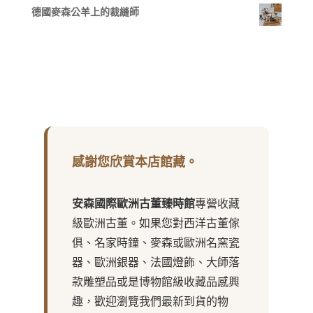
德國麥森公羊上的裁縫師
感謝您欣賞本店館藏。
安森國際歐洲古董臻時館
專營收藏
級歐洲古董。如果您對西洋古董傢
俱、名家時鐘、麥森或歐洲名窯瓷
器、歐洲銀器、法國燈飾、大師落
款雕塑品或是博物館級收藏品感興
趣，歡迎瀏覽我們最新到貨的物