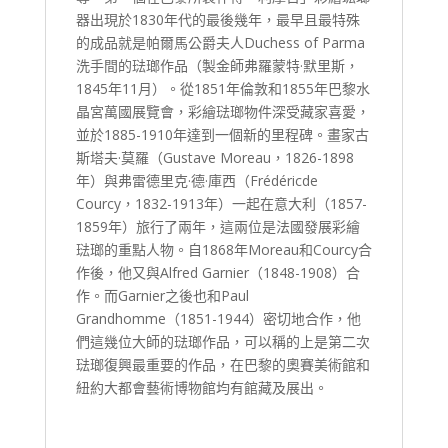
器出現於1830年代的最後幾年，最早且最特殊
的成品就是帕爾馬公爵夫人Duchess of Parma
洗手間的琺瑯作品（製金師弗羅蒙特·默里斯，
1845年11月）。從1851年倫敦和1855年巴黎水
晶宮萬國展覽會，彩繪琺瑯物件深受藏家喜愛，
並於1885-1910年達到一個新的里程碑。畫家古
斯塔夫·莫羅（Gustave Moreau，1826-1898
年）與弗雷德里克·德·庫西（Frédéricde
Courcy，1832-1913年）一起在意大利（1857-
1859年）旅行了兩年，這兩位是法國發展彩繪
琺瑯的重點人物。自1868年Moreau和Courcy合
作後，他又與Alfred Garnier（1848-1908）合
作。而Garnier之後也和Paul
Grandhomme（1851-1944）密切地合作，他
們這幾位大師的琺瑯作品，可以稱的上是第二次
琺瑯復興最重要的作品，在巴黎的奧賽美術館和
紐約大都會藝術博物館均有館藏及展出。