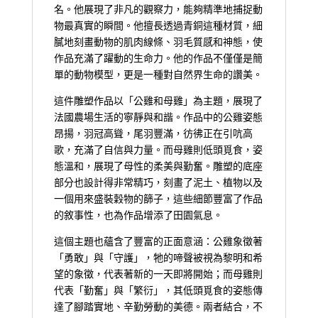
名。他展現了非凡的觀察力，能夠精準地捕捉動
物最真實的瞬間。他擅長透過青銅這種材質，細
膩地刻畫動物的肌肉線條、羽毛質感和神態，使
作品充滿了躍動的生命力。他的作品不僅僅是簡
單的動物模型，更是一種對自然界生命的讚美。
這件雕塑作品以「公雞和母雞」為主題，展現了
法國農場生活的寧靜與和諧。作品中的公雞姿態
昂揚，羽冠高聳，尾羽豐滿，彷彿正在引吭高
歌，充滿了自信與力量。而母雞則低頭覓食，姿
態溫和，展現了母性的柔美與勤奮。雕塑的底座
部分也設計得非常精巧，刻畫了泥土、植物以及
一個用來盛裝穀物的篩子，這些細節豐富了作品
的敘事性，也為作品增添了田園氣息。
這個主題也蘊含了豐富的正面意涵：公雞象徵著
「勇敢」與「守護」，牠的啼聲被視為黎明和希
望的象徵，代表著新的一天即將開始；而母雞則
代表「勤奮」與「繁衍」，其低頭覓食的姿態傳
達了腳踏實地、辛勤勞動的美德。兩者結合，不