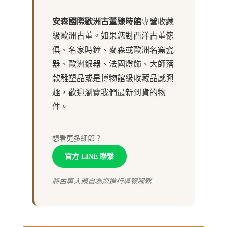
安森國際歐洲古董臻時館
專營收藏
級歐洲古董。如果您對西洋古董傢
俱、名家時鐘、麥森或歐洲名窯瓷
器、歐洲銀器、法國燈飾、大師落
款雕塑品或是博物館級收藏品感興
趣，歡迎瀏覽我們最新到貨的物
件。
想看更多細節？
官方 LINE 聯繫
將由專人親自為您進行導覽服務