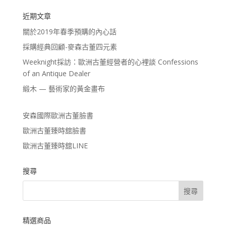
近期文章
關於2019年春季預購的內心話
採購經典回顧-麥森古董四元素
Weeknight採訪：歐洲古董經營者的心裡談 Confessions
of an Antique Dealer
緞木 — 藝術家的黃金畫布
安森國際歐洲古董臉書
歐洲古董臻時舘臉書
歐洲古董臻時舘LINE
搜尋
精選商品