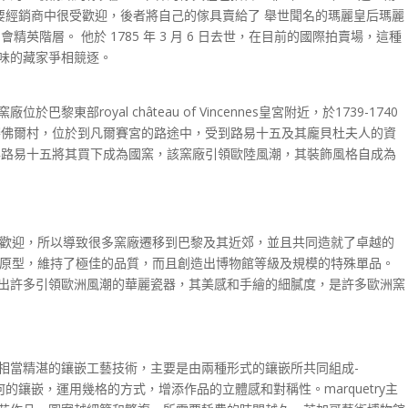
）在內的主要經銷商中很受歡迎，後者將自己的傢具賣給了 舉世聞名的瑪麗皇后瑪麗
許多社 會精英階層。 他於 1785 年 3 月 6 日去世，在目前的國際拍賣場，這種
味的藏家爭相競逐。
部royal château of Vincennes皇宮附近，於1739-1740
的賽佛爾村，位於到凡爾賽宮的路途中，受到路易十五及其龐貝杜夫人的資
9年路易十五將其買下成為國窯，該窯廠引領歐陸風潮，其裝飾風格自成為
受歡迎，所以導致很多窯廠遷移到巴黎及其近郊，並且共同造就了卓越的
器原型，維持了極佳的品質，而且創造出博物館等級及規模的特殊單品。
出許多引領歐洲風潮的華麗瓷器，其美感和手繪的細膩度，是許多歐洲窯
相當精湛的鑲嵌工藝技術，主要是由兩種形式的鑲嵌所共同組成-
ry指的是幾何的鑲嵌，運用幾格的方式，增添作品的立體感和對稱性。marquetry主