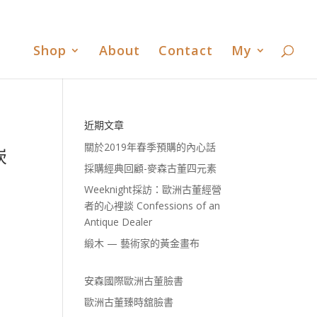
書
歐洲古董臻時舘臉書
歐洲古董臻時舘LINE
0 Items
Shop
About
Contact
My
近期文章
關於2019年春季預購的內心話
崁
採購經典回顧-麥森古董四元素
Weeknight採訪：歐洲古董經營
者的心裡談 Confessions of an
Antique Dealer
緞木 — 藝術家的黃金畫布
安森國際歐洲古董臉書
歐洲古董臻時舘臉書