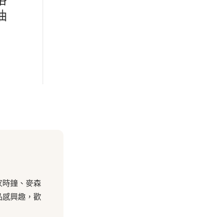
抽
家時鐘、麥森
品感興趣，歡