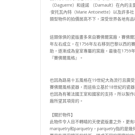
（Daguerre）和達諾 （Darnault
·安托瓦內特（Marie Antoinette）以及
類型物件的拍價居高不下，深受世界各地有品
這類傢俱的瓷版畫多來自賽佛爾窯廠，賽佛爾窯廠位於巴黎東
年左右成立，在1756年左右移到巴黎以西
助，逐漸成為皇室專屬的窯廠，最後在175
『賽佛爾風格』。
也因為路易十五風格在19世紀大為流行且廣
賽佛爾風格瓷器，而這些立基於18世紀的瓷
也因為有著法國王室和國家的支持，所以製作
廠所望其項背的。
【關於物件】
此物件令人目不轉睛的天使瓷版畫之外，更有
marquetry和parquetry，parquet