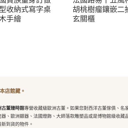
型收納式寫字桌
胡桃樹瘤鑲嵌二
木手繪
玄關櫃
本店館藏。
洲古董臻時館
專營收藏級歐洲古董。如果您對西洋古董傢俱、名
瓷器、歐洲銀器、法國燈飾、大師落款雕塑品或是博物館級收藏
最新到貨的物件。