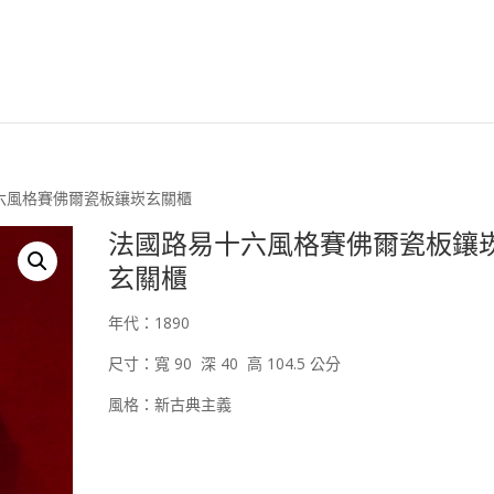
安森國際歐洲古董臉
十六風格賽佛爾瓷板鑲崁玄關櫃
法國路易十六風格賽佛爾瓷板鑲
玄關櫃
年代：1890
尺寸：寬 90 深 40 高 104.5 公分
風格：新古典主義