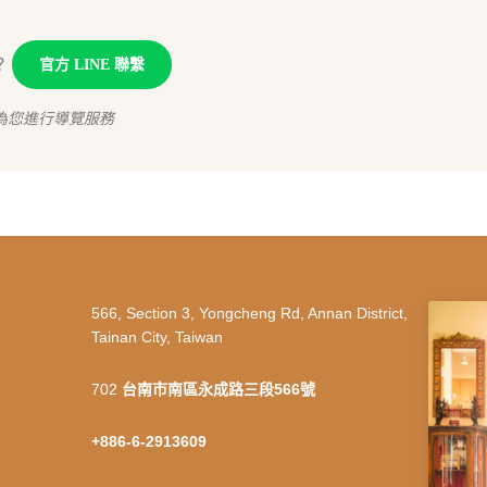
？
官方 LINE 聯繫
為您進行導覽服務
566, Section 3, Yongcheng Rd, Annan District,
Tainan City, Taiwan
702
台南市南區永成路三段566號
+886-6-2913609