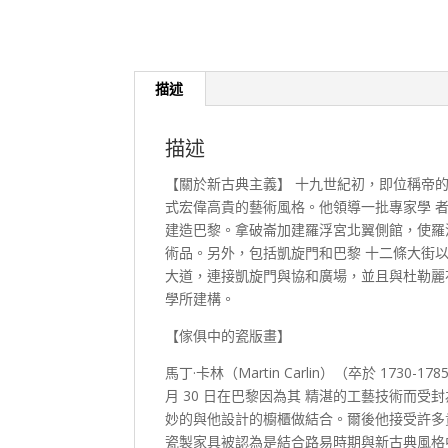
描述
描述
【關於新古典主義】 十九世紀初，即位稱帝的拿破崙
式宏偉高貴的藝術風格。他領導一批專家學 
建造巴黎。拿破崙加建羅浮宮北翼側館，使羅
術品。另外，包括凱旋門和巴黎 十二條大街
大道，連接凱旋門與協和廣場，並且與杜勒麗
學所建構。
【傢俱中的瓷版畫】
馬丁·卡林（Martin Carlin）（卒於 173
月 30 日在巴黎因為其 精湛的工藝技術而
妙的與他設計的櫥櫃做結合。爾後他接受許多貴
瓷製家具被認為是結合路易時期與新古典風格中的