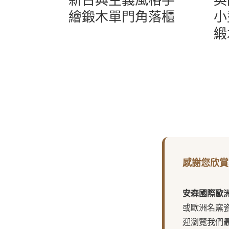
繪鍛木單門角落櫃
小
緞
感謝您欣賞
安森國際歐
或歐洲名窯
迎瀏覽我們