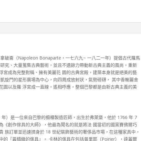
（Napoleon Bonaparte，一七六九~ 一八二一年）提倡古代羅馬
者研究、大量蒐集古典藝術，並且不遺餘力帶動新古典主義的風尚，重新
浮宮成為完整對稱、擁有美麗花 園的古典宮殿，建築本身就是絕美的藝
以凱旋門的星形廣場為中心，向四周成放射狀，氣勢磅礴， 其中香榭麗舍
花園以及羅 浮宮成一直線，遙相呼應，整個巴黎都是由新古典主義的美
0-1785 年）是一位來自巴黎的櫥櫃製造匠師，出生於弗萊堡，他於 1766 年 7
受封為《創作傢具的大師》，他最為聞名的就是將法 國當初的國窯賽佛爾巧
 族訂單並迅速擠身於 18 世紀裝飾藝術的奢侈品市場，在這種家具中，
『最精緻的傢具』。 卡林的傢具在包括普里耶（Poirier），達蓋爾