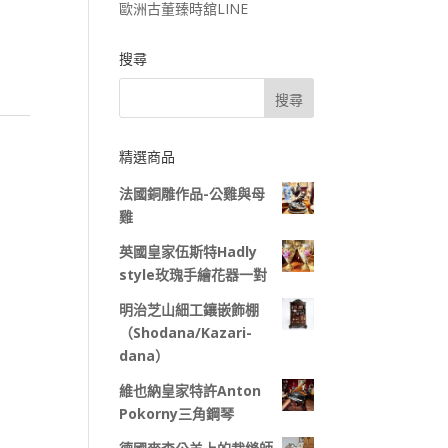
歐洲古董臻時舘LINE
搜尋
精選商品
法國銅雕作品-公雞與母
雞
英國皇家伍斯特Hadly
style玫瑰手繪花器一對
明治芝山細工鑲嵌飾棚
（Shodana/Kazari-
dana）
維也納皇家特許Anton
Pokorny三角鋼琴