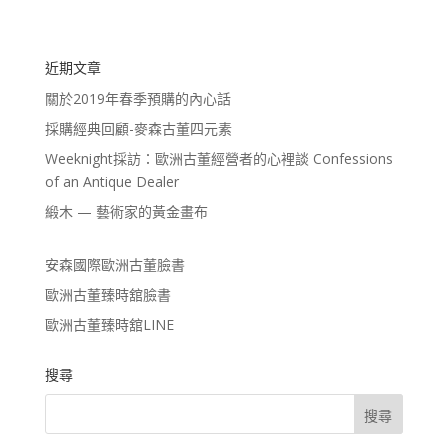
近期文章
關於2019年春季預購的內心話
採購經典回顧-麥森古董四元素
Weeknight採訪：歐洲古董經營者的心裡談 Confessions
of an Antique Dealer
緞木 — 藝術家的黃金畫布
安森國際歐洲古董臉書
歐洲古董臻時舘臉書
歐洲古董臻時舘LINE
搜尋