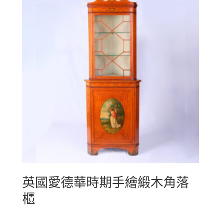
英國愛德華時期手繪緞木角落
櫃