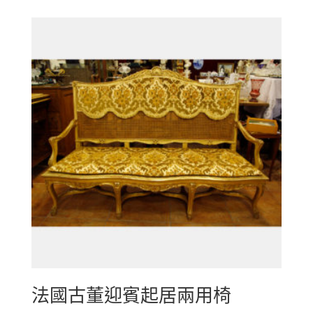
法國古董迎賓起居兩用椅