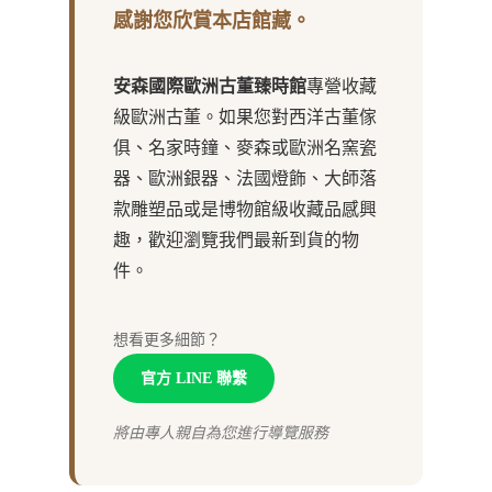
感謝您欣賞本店館藏。
安森國際歐洲古董臻時館
專營收藏
級歐洲古董。如果您對西洋古董傢
俱、名家時鐘、麥森或歐洲名窯瓷
器、歐洲銀器、法國燈飾、大師落
款雕塑品或是博物館級收藏品感興
趣，歡迎瀏覽我們最新到貨的物
件。
想看更多細節？
官方 LINE 聯繫
將由專人親自為您進行導覽服務