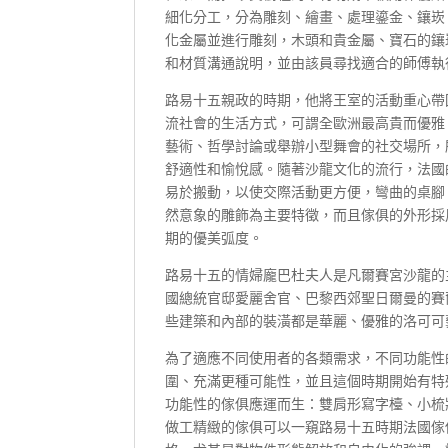
細化分工，分為雕刻、繪畫、處理鎏金、鑲崁
化金屬並進行雕刻，木頭和貴金屬、寶石的鑲
和材質溝通說明，並由該員尋找適合的師傅執
路易十五親政的時期，他將王室的活動重心帶
流社會的生活方式，可謂全歐洲最高貴而優雅
藝術、哲學討論或舉辦小型舞會的社交場所，
舒適性和愉悅感。隨著沙龍文化的流行，法國
易於搬動，以使交際活動更方便，彎曲的桌腳
然意象的雕飾為主要特徵，而且傢俱的外形採
期的優美弧度。
路易十五的情婦龐巴杜夫人是凡爾賽宮沙龍的
國總統官邸愛麗舍官、巴黎西郊聖日爾曼的賽
些建築和內部的裝潢都是華麗、優雅的洛可可
為了適應不同使用者的各類需求，不同功能性
圍、充滿更種可能性，並且這個時期開始有特
功能性的傢俱應運而生：雙肩形寫字檯、小梳
做工精緻的傢俱可以一窺路易十五時期法國傢