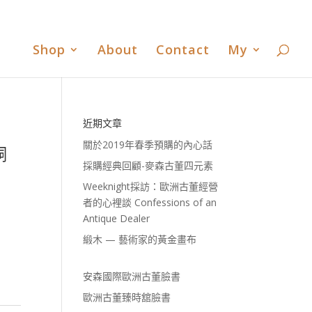
書
歐洲古董臻時舘臉書
歐洲古董臻時舘LINE
0 Items
Shop
About
Contact
My
近期文章
關於2019年春季預購的內心話
銅
採購經典回顧-麥森古董四元素
Weeknight採訪：歐洲古董經營
者的心裡談 Confessions of an
Antique Dealer
緞木 — 藝術家的黃金畫布
安森國際歐洲古董臉書
歐洲古董臻時舘臉書