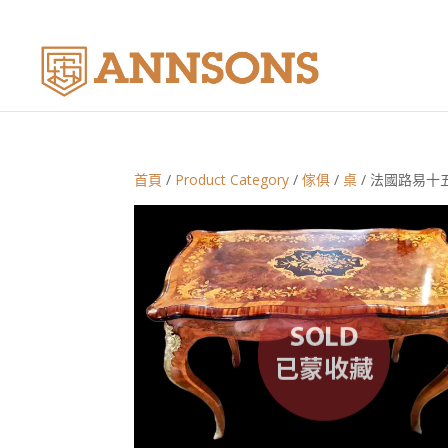
首頁
/
Product Category
/
傢俱
/
桌
/ 法國路易