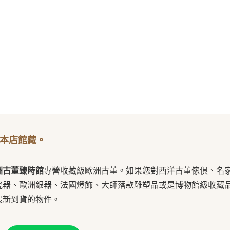
本店館藏。
洲古董臻時館
專營收藏級歐洲古董。如果您對西洋古董傢俱、名
瓷器、歐洲銀器、法國燈飾、大師落款雕塑品或是博物館級收藏
最新到貨的物件。