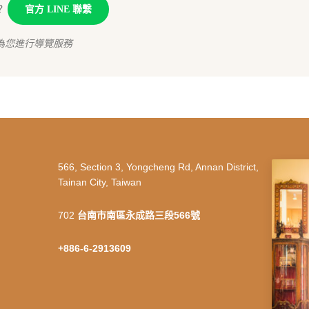
？
官方 LINE 聯繫
為您進行導覽服務
566, Section 3, Yongcheng Rd, Annan District,
Tainan City, Taiwan
702
台南市南區永成路三段566號
+886-6-2913609