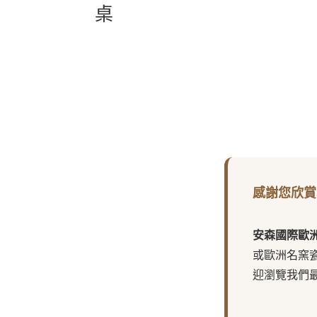
桌
感謝您欣賞
安森國際歐
或歐洲名窯
迎瀏覽我們