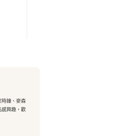
家時鐘、麥森
品感興趣，歡