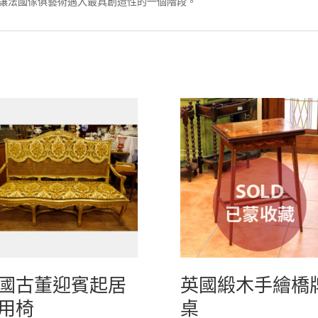
讓法國傢俱藝術邁入最具創造性的一個階段。
國古董迎賓起居
英國緞木手繪橋
用椅
桌