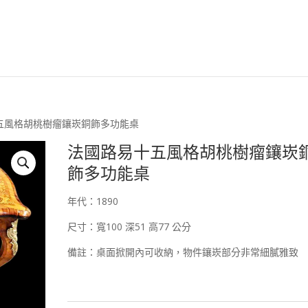
安森國際歐洲古董臉
十五風格胡桃樹瘤鑲崁銅飾多功能桌
法國路易十五風格胡桃樹瘤鑲崁
飾多功能桌
年代：1890
尺寸：寬100 深51 高77 公分
備註：桌面掀開內可收納，物件鑲崁部分非常細膩雅致