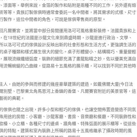
、漆面等。舉例來說，金箔的製作和貼附是兩種不同的工作，另外還有熔
崁等等。貴族訂製傢俱時通常會委託一名中間者，將其需求的式樣、尺寸
行製作，這位中間者的角色，可說是傢俱零售商的原型。
回凡爾賽宮，並將當中部分房間運用洛可可風格重新裝修。法國貴族和上
，在18世紀的法國是沙龍文化來到鼎盛時期，沙龍是進行政治、文學、
所以洛可可式的傢俱設計反映出新的社會形態和生活方式，更強調生活的
的桌子種類和樣式展生很大的變化。桌子形體變小、結構精巧、重量變輕
，展現流線纖細弧度，裝飾的細節充滿了畫龍點睛之妙，佐以優美充滿自
用流暢蜿蜒的凸曲線，從路易十五風格的展示櫃，可以找到不同於其他時
主人，由她的參與而修建的幾座豪華建築的建造，如戴佛爾大廈(今日法
爾別墅、巴黎東北角馬恩河上香鎮的香堡、凡爾賽官附近的美景官等，這
藝術的典範。
的傢俱也隨之出現，許多小型和輕巧的傢俱，也讓空間佈置造營造不同氛
殊用途的房間：小客廳、沙龍客廳、書房、音樂廳和餐廳。不同裝飾性和
妝檯、小立櫃、各種尺寸的邊桌、牆角櫃、特殊弧面的展示櫃等。從這些
俱的特點。建築和室內裝飾上所稱的路易十五風格繼承了攝政時期的風