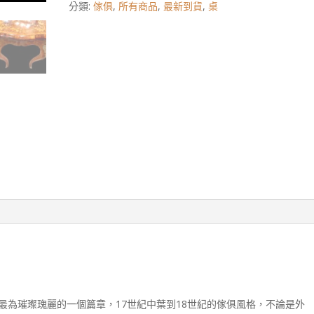
分類:
傢俱
,
所有商品
,
最新到貨
,
桌
最為璀璨瑰麗的一個篇章，17世紀中葉到18世紀的傢俱風格，不論是外