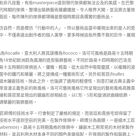
凡技藝，有些masterpiece達到現代傢俱都無法企及的美感。在巴黎
代時期的傢俱，整理出裝飾藝術展廳擺放，令人眼界大開，並且將古董傢
面前，每件陳列的傢俱都堪稱是那個時期貨真價實的藝術品。
仿自然，而是模仿「行動中的人」，所以藝術品當中展現出來的是人的思
中，不僅表達出創作者的個人美學，更多時候這些所費不貲的巨作，展現
e，簡稱為Rocaille，意大利人將其誤傳為Rococo。洛可可風格是路易十五時期
為18世紀歐洲蔚為風潮的造型裝飾藝術。不同於路易十四時期的巴洛克
易十五時期的傢俱迷人、優雅、輕盈，從大自然中吸取靈感，以複雜的波
的纖巧和華麗，將之提煉成一種藝術形式，另外如茛苕(feuilles
重拾渦紋花飾細木鑲嵌技術。除此之外，也強調了適用的輕便性，刻意打破古典主義中
厚浪漫主義色彩的新風格。洛可可藝術風格它所呈現出的藝術風格高雅貴
線和莨苕葉呈現出的鋸齒形狀相結合，以C形、S形和旋渦狀曲線紋飾，
調華麗的裝飾藝術。
工匠師傅的技術水平，行會制定了嚴格的規定，而宮廷和貴族宅邸保留了
技術水平達到空前的完美。在製作傢俱中，師傅分為兩類，一是細木工匠
法文為ebeniste)。路易十五時期風格的傢俱中，鑲嵌木工用常見的木材來製作
材料，並且利用木材本身不同的顏色來做搭配。在傢俱的製作和裝飾上，