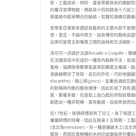
型、工藝技術、材料、鎏金等都具有的開創性和非
的羅浮宮博物館，將路易十四到路易十六這三
俱風格中起承轉合的脈絡，如實的演繹在觀者
哲學家亞里斯多德認為藝術的主要內容不是模
想、意念，不論中西方，這些傳世的藝術品當
出來的是君主和權貴之間的品味和生活縮影。
洛可可一詞源於法語Rocaille e Coquill
在法國宮廷中形成的一種室內裝飾手法，並成
風格，強調傢俱繁華氣度來彰顯君主權威，路
浪曲線模仿了貝殼、岩石的外形，巧妙地描繪當中
d’acanthe)、燈心草(joncs)，並
的對稱與均衡的藝術規律，因此形成了具有濃
氣、繁複多變，在造型上由凸起的貝殼紋樣曲
創造出一種非對稱、富有動感、自由奔放而低
在17世紀，傢俱師傅就有了分工，為了保證
僱傭師傅的特權，因此在路易十五時期，工藝
(法文為menuisier)，另一種是鑲嵌木工(
框架，而把珍貴樹種的木材切成單板用作覆貼