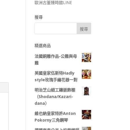
歐洲古董臻時舘LINE
搜尋
精選商品
法國銅雕作品-公雞與母
雞
英國皇家伍斯特Hadly
style玫瑰手繪花器一對
明治芝山細工鑲嵌飾棚
（Shodana/Kazari-
dana）
維也納皇家特許Anton
Pokorny三角鋼琴