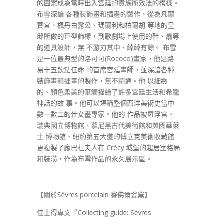
的圖案成為當時出入宮廷的貴族所效法的榜樣。
布雪深諳 各種裝飾畫和插畫的製作，從為凡爾
賽宮、楓丹白露公、瑪爾利和柏爾胡 等地的皇
邸所做的巨型飾樣，到歌劇場上使用的鞋、扇等
的道具設計，無 不游刃其中、綽綽有餘。 布雪
是一位最典型的洛可可(Rococo)畫家，他是路
易十五欽點任命 的首席宮廷畫師，並深諳各種
裝飾畫和插畫的製作，無不精通。他 以細緻
的、顏色柔美的筆觸描繪了許多宮廷生活和希臘
神話的故 事。他可以堪稱整個西洋美術史當中
數一數二的仕女畫專家。他的 作品被羅浮宮、
瑞典國立博物館、慕尼黑古代美術館和英國華萊
士 博物館、紐約第五大道的傅立克美術收藏館
更複製了龐巴杜夫人在 Crécy 城堡的起居室格局
和裝潢，作為布雪作品的永久展示區。
【關於Sèvres porcelain 賽佛爾瓷窯】
佳士得專文『Collecting guide: Sèvres