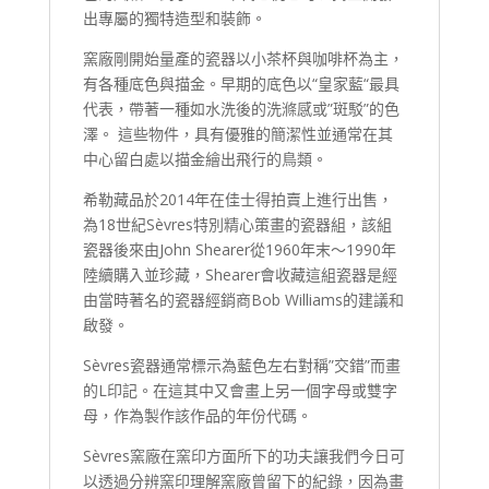
出專屬的獨特造型和裝飾。
窯廠剛開始量產的瓷器以小茶杯與咖啡杯為主，
有各種底色與描金。早期的底色以“皇家藍“最具
代表，帶著一種如水洗後的洗滌感或”斑駁”的色
澤。 這些物件，具有優雅的簡潔性並通常在其
中心留白處以描金繪出飛行的鳥類。
希勒藏品於2014年在佳士得拍賣上進行出售，
為18世紀Sèvres特別精心策畫的瓷器組，該組
瓷器後來由John Shearer從1960年末～1990年
陸續購入並珍藏，Shearer會收藏這組瓷器是經
由當時著名的瓷器經銷商Bob Williams的建議和
啟發。
Sèvres瓷器通常標示為藍色左右對稱”交錯”而畫
的L印記。在這其中又會畫上另一個字母或雙字
母，作為製作該作品的年份代碼。
Sèvres窯廠在窯印方面所下的功夫讓我們今日可
以透過分辨窯印理解窯廠曾留下的紀錄，因為畫