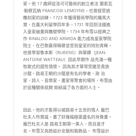
家。他 17 歲師從洛可可藝術的創立者法 蘭索瓦
·勒穆瓦納 FRANCOIX LEMOYNE，也曾經受過
雕刻家的訓練，1723 年獲得藝術學院的羅馬大
賞，在義大利留學四年多，1731 年回到法國進
入皇家繪畫與雕塑學院，1734 年布雪以經典之
作 RINALDO AND ARMIDA 能力成為皇家學院
院士，在巴黎贏得稱譽並受到皇室的特別青睞。
他曾學習魯本斯（RUBENS）與華鐸（JEAN-
ANTOINE WATTEAU）因此早期作 品充滿一種
牧歌式的感性情懷。 因為其才華常受邀至貴族
沙龍，路易王朝的沙龍是有名的學者、政 治
家、詩人、音樂家、畫家等聚會的場所，布雪由
於這種關係就開 始結識了各方面的人士。
因此，他的才能得以被路易十五世的情人 龐巴
杜夫人所賞識，畫了好幾幅極富盛名的肖像畫。
龐巴杜夫人是 路易王朝第一美人，而且是才
女。布雪又為她設計女服和裝飾品， 布雪設計