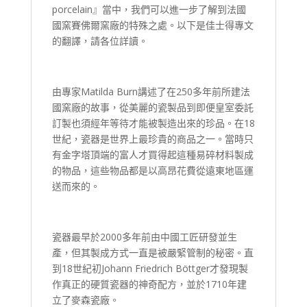
porcelain』當中，我們可以進一步了解到法國
國窯賽佛爾窯廠的特殊之處。以下是佳士得專文
的翻譯，請各位詳讀。
由專家Matilda Burn講述了在250多年前所建法
國窯廠的故事，從美麗的瓷製品到即便皇室委託
訂製也須經年等待才能被製造出來的珍品。在18
世紀，瓷器是世界上最珍貴的商品之一。當時只
有金字塔頂端的富人才買得起這種易碎材料製成
的物品，這些物品都是以高昂花費從遠東地區運
送而來的。
瓷器最早於2000多年前由中國工匠研發並生
產，但其製成方式一直是被嚴緊管制的秘密。直
到18世紀初Johann Friedrich Böttger才發現製
作真正的硬質瓷器的神奇配方，並於1710年建
立了麥森瓷廠。