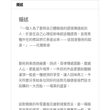
描述
描述
『一個人為了要把自己體驗過的感情傳達給別
人，於是在自己心理從新喚起這種感情，並用某
種外在的標誌把它表達出來——這就是藝術的起
源。』——托爾斯泰
藝術與美透過繪畫、詩詞、音律傳遞感動、震撼
人心，更能提升視界。一件好的作品更猶如醍醐
灌頂一般是一種絕頂的享受，讓人回味再三。今
天所要分享給各位同好的這對花器便是我們這次
採購的一大亮點。一場美的盛宴。
這對精緻的布雪畫風花器對視覺而言，是一場極
其完美的盛宴，猶如走進法國凡爾賽宮一般，將