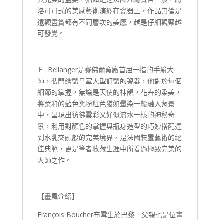
洛可可式的美感藝術演繹在瓷器上，作品無倫是
遠觀盡賞都有不同層次的美感，越是仔細觀察越
可發覺。
Ｆ. Bellanger是賽佛爾窯廠首屈一指的手繪大
師，裝門繪製皇室大型訂製的瓷器，他對於每個
細節的掌握，無論是天使的神韻，花卉的柔美，
將柔和的藍色與粉紅色猶如暈染一般融入背景
中，呈現出彷彿雲彩又好似流水一樣的神秘奇
景，利用對顏色的掌握與瓶身造型的巧妙搭配達
到水乳交融般的完美境界，是法國裝置藝術的絕
佳典範，更是筆者收藏生涯中所看過極致完美的
大師之作。
【畫風介紹】
François Boucher布雪生於巴黎，父親也是位畫