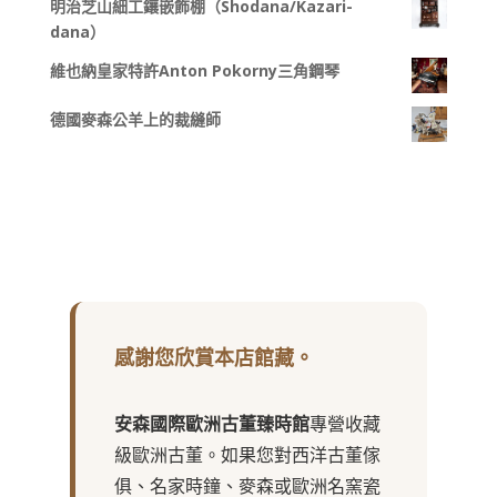
明治芝山細工鑲嵌飾棚（Shodana/Kazari-
dana）
維也納皇家特許Anton Pokorny三角鋼琴
德國麥森公羊上的裁縫師
感謝您欣賞本店館藏。
安森國際歐洲古董臻時館
專營收藏
級歐洲古董。如果您對西洋古董傢
俱、名家時鐘、麥森或歐洲名窯瓷