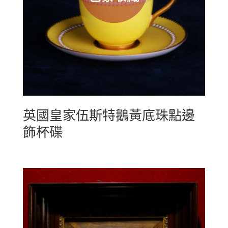
英國皇家伍斯特鵝黃底珠點邊
飾杯碟