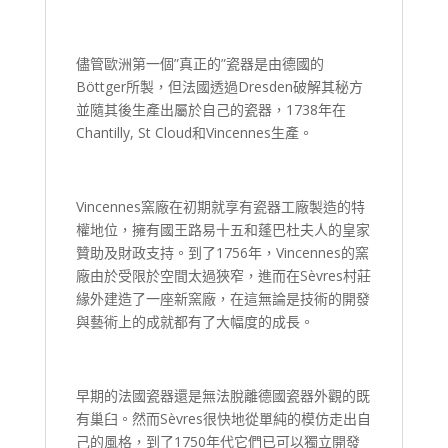
儘管歐洲第一個”真正的”瓷器是由德國的
Böttger所製，但法國透過Dresden破解其秘方
並隨其後生產出屬於自己的瓷器，1738年在
Chantilly, St Cloud和Vincennes生產。
Vincennes窯廠在初期就享有瓷器工廠製造的特
權地位，擁有國王路易十五和蓬巴杜夫人的皇家
贊助及財政支持。到了1756年，Vincennes的窯
廠由於受限於空間太過狹窄，進而在Sèvres村莊
緣外建造了一座新窯廠，在這無論是技術的開發
與藝術上的成就都有了大幅度的成長。
早期的法國瓷器還是無法脫離德國瓷器外觀的既
有巢臼。然而Sèvres很快地從單純的模仿走出自
己的風格，到了1750年代它們已可以獨立開發