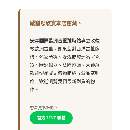
感謝您欣賞本店館藏。
安森國際歐洲古董臻時館
專營收藏
級歐洲古董。如果您對西洋古董傢
俱、名家時鐘、麥森或歐洲名窯瓷
器、歐洲銀器、法國燈飾、大師落
款雕塑品或是博物館級收藏品感興
趣，歡迎瀏覽我們最新到貨的物
件。
想看更多細節？
官方 LINE 聯繫