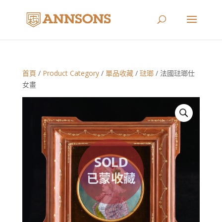
首頁
/
Product Category
/
單品收藏
/
琺瑯
/ 法國琺瑯仕
女畫