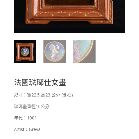
法國琺瑯仕女畫
尺寸：寬22.5 高23 公分 (含框)
琺瑯畫直徑10公分
年代：1901
Artist：Bréval