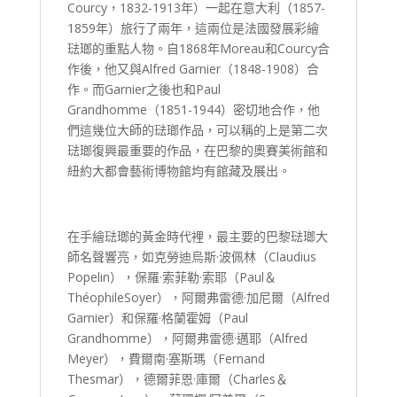
Courcy，1832-1913年）一起在意大利（1857-
1859年）旅行了兩年，這兩位是法國發展彩繪
琺瑯的重點人物。自1868年Moreau和Courcy合
作後，他又與Alfred Garnier（1848-1908）合
作。而Garnier之後也和Paul
Grandhomme（1851-1944）密切地合作，他
們這幾位大師的琺瑯作品，可以稱的上是第二次
琺瑯復興最重要的作品，在巴黎的奧賽美術館和
紐約大都會藝術博物館均有館藏及展出。
在手繪琺瑯的黃金時代裡，最主要的巴黎琺瑯大
師名聲響亮，如克勞迪烏斯·波佩林（Claudius
Popelin），保羅·索菲勒·索耶（Paul＆
ThéophileSoyer），阿爾弗雷德·加尼爾（Alfred
Garnier）和保羅·格蘭霍姆（Paul
Grandhomme），阿爾弗雷德·邁耶（Alfred
Meyer），費爾南·塞斯瑪（Fernand
Thesmar），德爾菲恩·庫爾（Charles＆