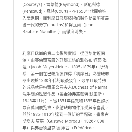
(Courteys)、雷蒙德(Raymond)、彭尼科德
(Penicaud)、寇特(Court)。在1650年代開始進
入衰退期，而利摩日琺瑯藝術的製作秘密隨著最
後一代的勞丁(Laudins)和努瓦爾（Jean
Baptiste Noualhier）而徹底消失。
利摩日琺瑯的第二次復興實際上從巴黎附近開
始，由賽佛爾窯廠的琺瑯工坊的雅各布·邁耶·海
涅（Jacob Meyer-Heine，1805-1879年）所領
導。第一個在巴黎所製作得「利摩日」彩繪琺瑯
器出現於1830年代的最後幾年，最早且最特殊
的成品就是帕爾馬公爵夫人Duchess of Parma
洗手間的琺瑯作品（製金師弗羅蒙特·默里斯，
1845年11月）。從1851年倫敦和1855年巴黎水
晶宮萬國展覽會，彩繪琺瑯物件深受藏家喜愛，
並於1885-1910年達到一個新的里程碑。畫家古
斯塔夫·莫羅（Gustave Moreau，1826-1898
年）與弗雷德里克·德·庫西（Frédéricde