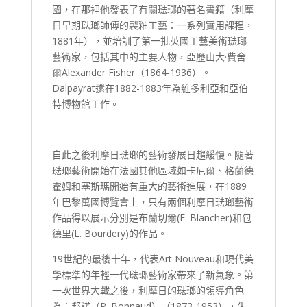
國，在那裡他發表了有關琺瑯的著名書籍（利摩
日早期琺瑯師傅的製釉工藝：一系列實用課程，
1881年），並培訓了第一批英國工藝美術琺瑯
藝術家，包括其中的主要人物，亞歷山大·費舍
爾Alexander Fisher（1864-1936）。
Dalpayrat還在1882-1883年為維多利亞和亞伯
特博物館工作。
自此之後利摩日琺瑯的藝術發展日趨緩慢。隨著
琺瑯藝術開始在法國其他區域如卡尼爾、格蘭德
霍姆和塞斯瑪開始有重大的藝術進展，在1889
年巴黎萬國博覽會上，只有兩個利摩日琺瑯藝術
作品得以展示分別是布蘭切爾(E. Blancher)和包
德里(L. Bourdery)的作品。
19世紀的最後十年，代表Art Nouveau和現代美
學標準的年輕一代琺瑯藝術家帶來了新氣象。第
一次世界大戰之後，利摩日的琺瑯的領導角色
為：邦諾（P. Bonnaud）（1873-1953），朱