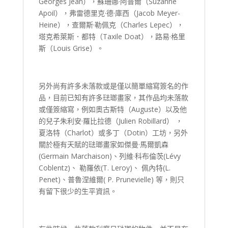
Georges Jean），蘇珊娜·阿普爾（Suzanne
Apoil），弗雷德里克·德·庫西（Jacob Meyer-
Heine），查爾斯·勒佩克（Charles Lepec），
塔克希萊斯．都特（Taxile Doat），路易·格里
斯（Louis Grise）。
另外尚有許多未落款或是僅以簡單縮寫簽名的作
品，目前已知有許多琺瑯畫家，其作品均未落款
或僅簽縮寫，例如奧古斯特（Auguste）以及他
的兒子朱利安·羅比拉德（Julien Robillard） ，
夏洛特（Charlot）或多丁（Dotin）工坊，另外
關於極有天賦的琺瑯畫家如傑曼·馬爾凱森
(Germain Marchaison)、列維·科布倫茨(Lévy
Coblentz)、 勒羅依(T. Leroy)、 佩內特(L.
Penet)、普魯涅維爾( P. Prunevielle) 等，則只
有留下很少的生平資訊。