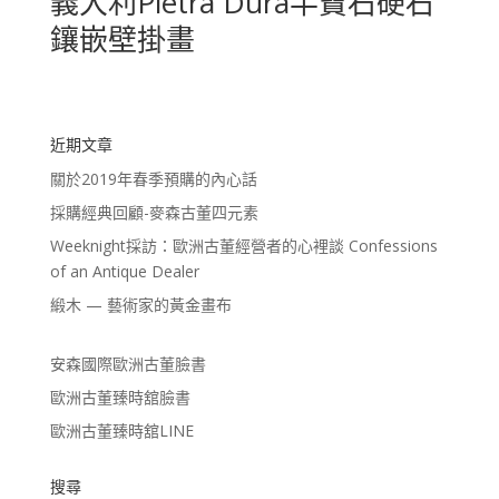
義大利Pietra Dura半寶石硬石
鑲嵌壁掛畫
近期文章
關於2019年春季預購的內心話
採購經典回顧-麥森古董四元素
Weeknight採訪：歐洲古董經營者的心裡談 Confessions
of an Antique Dealer
緞木 — 藝術家的黃金畫布
安森國際歐洲古董臉書
歐洲古董臻時舘臉書
歐洲古董臻時舘LINE
搜尋