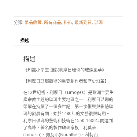
分類:
單品收藏
,
所有商品
,
掛飾
,
最新到貨
,
琺瑯
描述
描述
《知識小學堂-細說利摩日琺瑯的璀燦風華》
【利摩日琺瑯藝術的重要創作者和歷史沿革】
在12世紀初，利摩日（Limoges）是歐洲主要生
產宗教主題的琺瑯主要地區之一。利摩日琺瑯的
榮耀在持續了一個多世紀。第一次復興與彩繪琺
瑯的發展有關，始於1480年的文藝復興時期。
利摩日琺瑯的藝術和技術在1550-1600年間達到
了高峰，著名的製作琺瑯家族：利莫辛
(Limosin)、努瓦耶(Noualhier)、科特西