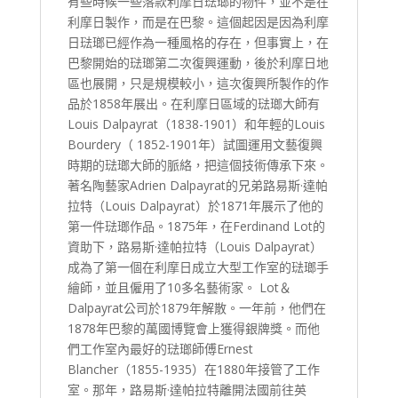
有些時候一些落款利摩日琺瑯的物件，並不是在
利摩日製作，而是在巴黎。這個起因是因為利摩
日琺瑯已經作為一種風格的存在，但事實上，在
巴黎開始的琺瑯第二次復興運動，後於利摩日地
區也展開，只是規模較小，這次復興所製作的作
品於1858年展出。在利摩日區域的琺瑯大師有
Louis Dalpayrat（1838-1901）和年輕的Louis
Bourdery（ 1852-1901年）試圖運用文藝復興
時期的琺瑯大師的脈絡，把這個技術傳承下來。
著名陶藝家Adrien Dalpayrat的兄弟路易斯·達帕
拉特（Louis Dalpayrat）於1871年展示了他的
第一件琺瑯作品。1875年，在Ferdinand Lot的
資助下，路易斯·達帕拉特（Louis Dalpayrat）
成為了第一個在利摩日成立大型工作室的琺瑯手
繪師，並且僱用了10多名藝術家。 Lot＆
Dalpayrat公司於1879年解散。一年前，他們在
1878年巴黎的萬國博覽會上獲得銀牌獎。而他
們工作室內最好的琺瑯師傅Ernest
Blancher（1855-1935）在1880年接管了工作
室。那年，路易斯·達帕拉特離開法國前往英