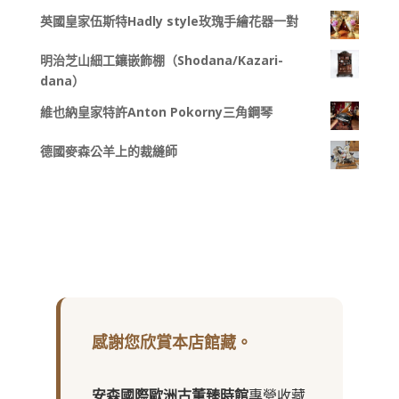
英國皇家伍斯特Hadly style玫瑰手繪花器一對
明治芝山細工鑲嵌飾棚（Shodana/Kazari-
dana）
維也納皇家特許Anton Pokorny三角鋼琴
德國麥森公羊上的裁縫師
感謝您欣賞本店館藏。
安森國際歐洲古董臻時館
專營收藏