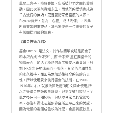
此關上盒子，喚醒賽姬。宙斯被他們之間的愛感
動，因此次賜與賽姬永生，而他們的愛情也成為
千古流傳的佳話，更是藝術家們靈感的來源。
Psyche賽姬，意為「心靈」或「蝴蝶」，因此
所有賽姬的雕塑品，其形象便是一位貌美的女子
有著蝴蝶羽翼的翅膀。
《鎏金技術介紹》
鎏金Ormolu是法文，其作法簡單說明是把金子
和水銀合成“金汞齊”﹐將“金汞齊”塗在要鎏金的
物體表面﹐加溫至極熱的溫度後使水銀蒸發，只
剩下K金留在銅表面而不脫落，其金色光澤性能
夠永久維持。而因為汞加熱後揮發的氣體有毒
性，所以使用汞來執行鎏金的技術，在1900-
1910年左右，就被法國政府所明文禁止使用,所
以之後鎏金座鐘數量驟減，只剩少數訂製品。至
此之後任何一種技術，包括現今常見的電鍍技
術，都沒有辦法超越銅鎏金所呈現出來的美感，
因為電鍍的電鍍成色較為冷感，金屬質感較重；