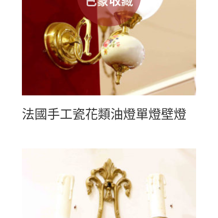
法國手工瓷花類油燈單燈壁燈