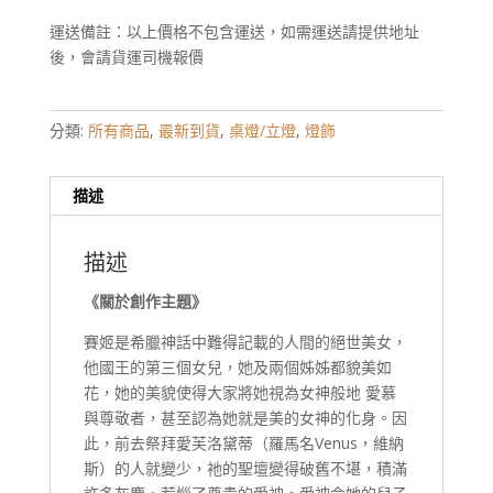
運送備註：以上價格不包含運送，如需運送請提供地址
後，會請貨運司機報價
分類:
所有商品
,
最新到貨
,
桌燈/立燈
,
燈飾
描述
描述
《關於創作主題》
賽姬是希臘神話中難得記載的人間的絕世美女，
他國王的第三個女兒，她及兩個姊姊都貌美如
花，她的美貌使得大家將她視為女神般地 愛慕
與尊敬者，甚至認為她就是美的女神的化身。因
此，前去祭拜愛芙洛黛蒂（羅馬名Venus，維納
斯）的人就變少，祂的聖壇變得破舊不堪，積滿