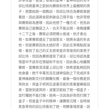
許多灰塵，惹惱了尊貴的愛神。愛神命她的兒子
邱比特將愛神之箭射向賽姬和世界上最醜陋的男
子，想要給她一個教訓，但邱比特也為賽姬美貌
著迷，因此誤將金箭刺破自己得手指，他非常想
與賽姬結為連理，因此他想了一種方式，他告訴
賽姬自己是醜惡之人，白天不能出現，夜晚鐘響
十二下之後，賽姬必須把燭火熄滅，他才會出
現。如果賽姬違反了這個誓言，她將永遠的失去
他。但是賽姬因為太過好奇，因此在某晚點起油
燈，看到了自己的丈夫原來是非常俊俏的美男子
邱比特，但因為賽姬違背了諾言，邱比特認為愛
情當中不該存在懷疑和不信任，因此傷心地離開
賽姬。當賽姬深深愛上邱比特，她希望能夠回到
他身邊，她千辛萬苦且在諸神協助之下完成許多
愛神維納斯交付的艱難任務，最後一個任務是到
冥府去，用盒子把冥后波塞芬妮的青春靈藥裝回
來。當她到達冥府，波塞芬妮給了她一個盒子，
並叮囑她不能打開。她再一次因為好奇而打開了
盒子。但是盒子中的睡神。讓賽姬沉睡。這時候
焦急等待的邱比特看到了她，明瞭事情原委，因