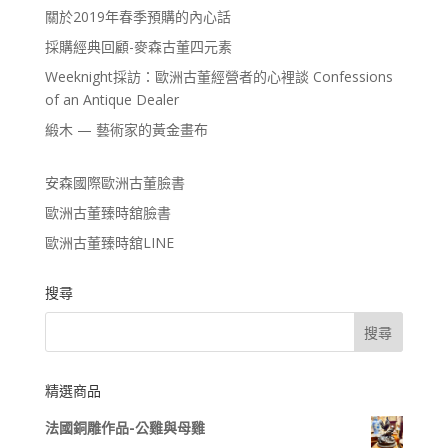
關於2019年春季預購的內心話
採購經典回顧-麥森古董四元素
Weeknight採訪：歐洲古董經營者的心裡談 Confessions
of an Antique Dealer
緞木 — 藝術家的黃金畫布
安森國際歐洲古董臉書
歐洲古董臻時舘臉書
歐洲古董臻時舘LINE
搜尋
精選商品
法國銅雕作品-公雞與母雞