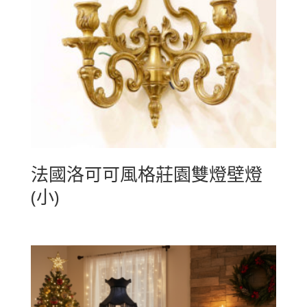
法國洛可可風格莊園雙燈壁燈
(小)