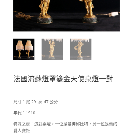
法國流蘇燈罩鎏金天使桌燈一對
尺寸：寬 29 高 47 公分
年代：1910
特殊之處：這對桌燈，一位是愛神邱比特，另一位是他的
愛人賽姬