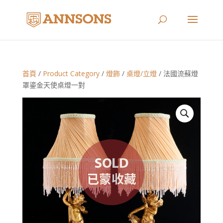
首頁
/
Product Category
/
燈飾
/
桌燈/立燈
/ 法國流蘇燈
罩鎏金天使桌燈一對