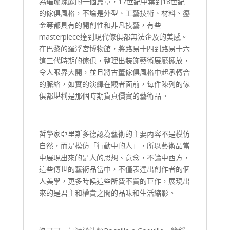
為璀璨瑰麗的一個篇章，17世紀中葉到18世紀
的傢俱風格，不論是外型、工藝技術、材料、鎏
金等都具有的開創性和非凡技藝，有些
masterpiece達到現代傢俱都無法企及的美感。
在巴黎的羅浮宮博物館，將路易十四到路易十六
這三代時期的傢俱，整理出裝飾藝術展廳擺放，
令人眼界大開，並且將古董傢俱風格中起承轉合
的脈絡，如實的演繹在觀者面前，每件陳列的傢
俱都堪稱是那個時期貨真價實的藝術品。
哲學家亞里斯多德認為藝術的主要內容不是模仿
自然，而是模仿「行動中的人」，所以藝術品當
中展現出來的是人的思想、意念，不論中西方，
這些傳世的藝術品當中，不僅表達出創作者的個
人美學，更多時候這些所費不貲的巨作，展現出
來的是君主和權貴之間的品味和生活縮影。