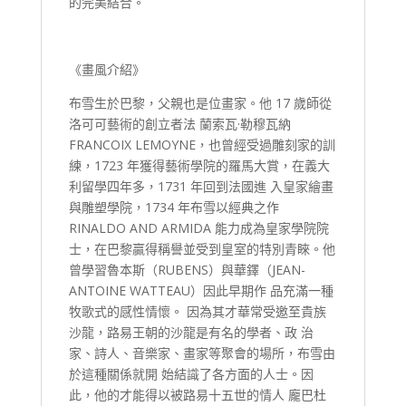
的完美結合。
《畫風介紹》
布雪生於巴黎，父親也是位畫家。他 17 歲師從
洛可可藝術的創立者法 蘭索瓦·勒穆瓦納
FRANCOIX LEMOYNE，也曾經受過雕刻家的訓
練，1723 年獲得藝術學院的羅馬大賞，在義大
利留學四年多，1731 年回到法國進 入皇家繪畫
與雕塑學院，1734 年布雪以經典之作
RINALDO AND ARMIDA 能力成為皇家學院院
士，在巴黎贏得稱譽並受到皇室的特別青睞。他
曾學習魯本斯（RUBENS）與華鐸（JEAN-
ANTOINE WATTEAU）因此早期作 品充滿一種
牧歌式的感性情懷。 因為其才華常受邀至貴族
沙龍，路易王朝的沙龍是有名的學者、政 治
家、詩人、音樂家、畫家等聚會的場所，布雪由
於這種關係就開 始結識了各方面的人士。因
此，他的才能得以被路易十五世的情人 龐巴杜