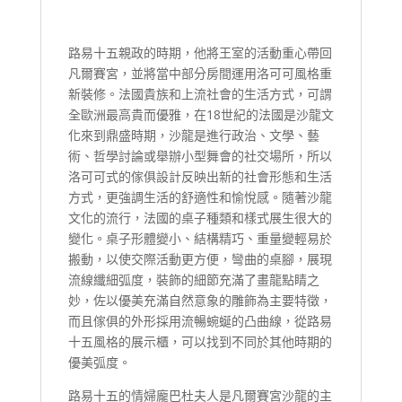
路易十五親政的時期，他將王室的活動重心帶回
凡爾賽宮，並將當中部分房間運用洛可可風格重
新裝修。法國貴族和上流社會的生活方式，可謂
全歐洲最高貴而優雅，在18世紀的法國是沙龍文
化來到鼎盛時期，沙龍是進行政治、文學、藝
術、哲學討論或舉辦小型舞會的社交場所，所以
洛可可式的傢俱設計反映出新的社會形態和生活
方式，更強調生活的舒適性和愉悅感。隨著沙龍
文化的流行，法國的桌子種類和樣式展生很大的
變化。桌子形體變小、結構精巧、重量變輕易於
搬動，以使交際活動更方便，彎曲的桌腳，展現
流線纖細弧度，裝飾的細節充滿了畫龍點睛之
妙，佐以優美充滿自然意象的雕飾為主要特徵，
而且傢俱的外形採用流暢蜿蜒的凸曲線，從路易
十五風格的展示櫃，可以找到不同於其他時期的
優美弧度。
路易十五的情婦龐巴杜夫人是凡爾賽宮沙龍的主