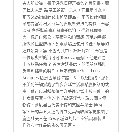
夫人所賞識，畫了好幾幅極富盛名的肖像畫。龐
巴杜夫人是 路易王朝第一美人，而且是才女。
布雪又為她設計女服和裝飾品， 布雪設計的圖
案成為當時出入宮廷的貴族所效法的榜樣。布雪
深諳 各種裝飾畫和插畫的製作，從為凡爾賽
宮、楓丹白露公、瑪爾利和柏爾胡 等地的皇邸
所做的巨型飾樣，到歌劇場上使用的鞋、扇等的
道具設計，無 不游刃其中、綽綽有餘。 布雪是
一位最典型的洛可可(Rococo)畫家，他是路易
十五欽點任命 的首席宮廷畫師，並深諳各種裝
飾畫和插畫的製作，無不精通。他 Old Oak
Antiques 歐洲古董臻時館 – 3 – 以細緻的、顏色
柔美的筆觸描繪了許多宮廷生活和希臘神話的故
事。他可以堪稱整個西洋美術史當中數一數二的
仕女畫專家。他的 作品被羅浮宮、瑞典國立博
物館、慕尼黑古代美術館和英國華萊士 博物
館、紐約第五大道的傅立克美術收藏館更複製了
龐巴杜夫人在 Crécy 城堡的起居室格局和裝潢，
作為布雪作品的永久展示區。