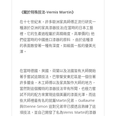
《關於特殊技法-
Vernis Martin
》
在十七世紀末，許多歐洲家具師傅正流行研究一
種源於亞洲的家具漆器技法(在當時的日本工藝
裡，它的生產過程屬於高精緻度，高單價的) 他
們從當時的中國進口漆器的原料 ，由於這種漆
的表面散發著一種有深度，如緞面ㄧ般的優美光
澤。
在當時德國、英國、荷蘭以及法國皆有大師開始
著手嘗試這類技法。巴黎聖安東尼區是一個住著
許多鍍金，木工師傅以及家具製作大師的地方，
當然對這個獨特的漆器技法早有所聞，也極力嘗
試不同的配方來實現這個美麗的漆面光澤，而這
些大師裡最有名的就屬Martin兄弟 – Guillaume
與Etienne-Simon 這對兄弟早已摸透且熟練了這
項技法，並自己開發了名為Vernis Martin的漆器