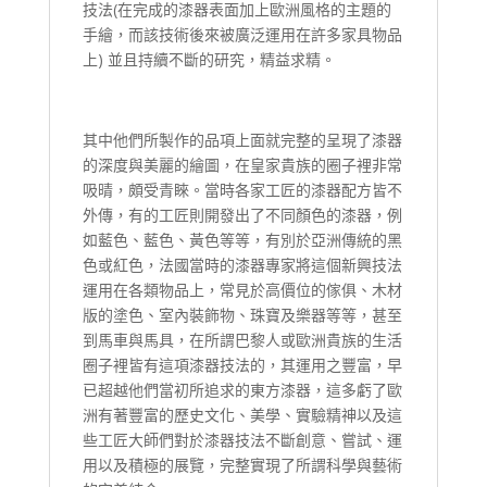
技法(在完成的漆器表面加上歐洲風格的主題的
手繪，而該技術後來被廣泛運用在許多家具物品
上) 並且持續不斷的研究，精益求精。
其中他們所製作的品項上面就完整的呈現了漆器
的深度與美麗的繪圖，在皇家貴族的圈子裡非常
吸晴，頗受青睞。當時各家工匠的漆器配方皆不
外傳，有的工匠則開發出了不同顏色的漆器，例
如藍色、藍色、黃色等等，有別於亞洲傳統的黑
色或紅色，法國當時的漆器專家將這個新興技法
運用在各類物品上，常見於高價位的傢俱、木材
版的塗色、室內裝飾物、珠寶及樂器等等，甚至
到馬車與馬具，在所謂巴黎人或歐洲貴族的生活
圈子裡皆有這項漆器技法的，其運用之豐富，早
已超越他們當初所追求的東方漆器，這多虧了歐
洲有著豐富的歷史文化、美學、實驗精神以及這
些工匠大師們對於漆器技法不斷創意、嘗試、運
用以及積極的展覽，完整實現了所謂科學與藝術