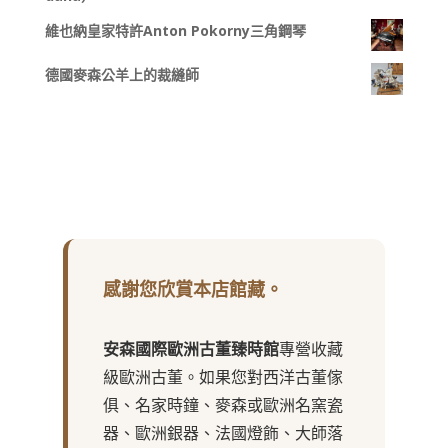
維也納皇家特許Anton Pokorny三角鋼琴
德國麥森公羊上的裁縫師
感謝您欣賞本店館藏。
安森國際歐洲古董臻時館
專營收藏
級歐洲古董。如果您對西洋古董傢
俱、名家時鐘、麥森或歐洲名窯瓷
器、歐洲銀器、法國燈飾、大師落