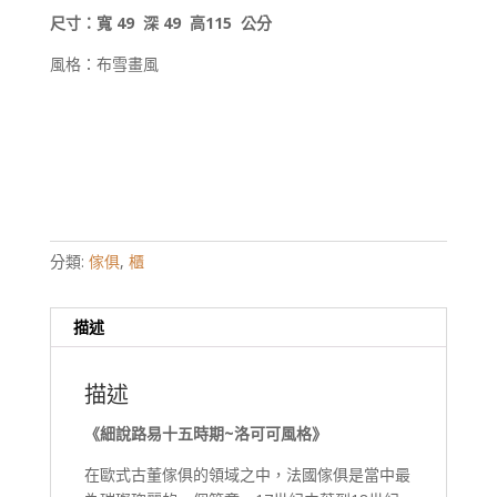
尺寸：寬 49 深 49 高115 公分
風格：布雪畫風
分類:
傢俱
,
櫃
描述
描述
《細說路易十五時期~洛可可風格》
在歐式古董傢俱的領域之中，法國傢俱是當中最