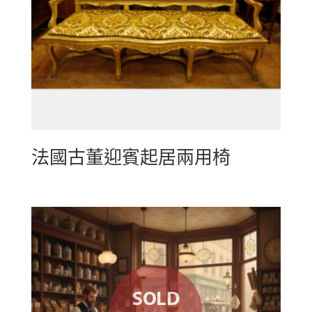
法國古董迎賓起居兩用椅