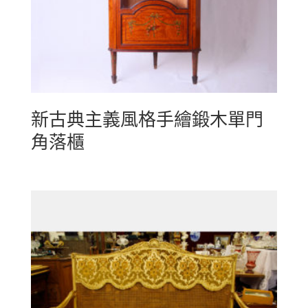
新古典主義風格手繪鍛木單門
角落櫃