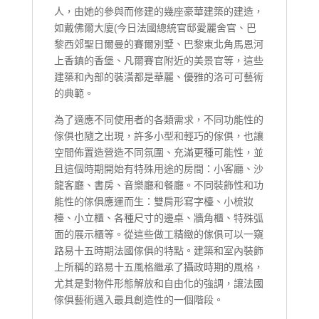
人，由她的參與而修建的幾座豪華建築的建造，
如戴佛爾大廈(今日法國總統官邸愛麗舍官、巴
黎西郊聖日爾曼的賽爾別墅、巴黎東北角馬恩河
上香鎮的香堡、凡爾賽官附近的美景官等，這些
建築和內部的裝潢都是華麗、優雅的洛可可藝術
的典範。
為了適應不同使用者的各類需求，不同功能性的
傢俱也隨之出現，許多小型和輕巧的傢俱，也讓
空間佈置造營造不同氛圍、充滿更種可能性，並
且這個時期開始有特殊用途的房間：小客廳、沙
龍客廳、書房、音樂廳和餐廳。不同裝飾性和功
能性的傢俱應運而生：雙肩形寫字檯、小梳妝
檯、小立櫃、各種尺寸的邊桌、牆角櫃、特殊弧
面的展示櫃等。從這些做工精緻的傢俱可以一窺
路易十五時期法國傢俱的特點。建築和室內裝飾
上所稱的路易十五風格繼承了攝政時期的風格，
尤其是對物件形態解放和自由化的強調，讓法國
傢俱藝術邁入最具創造性的一個階段。