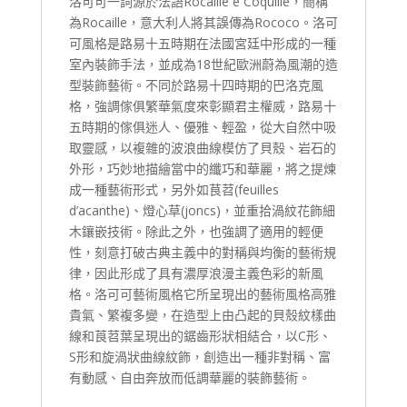
洛可可一詞源於法語Rocaille e Coquille，簡稱
為Rocaille，意大利人將其誤傳為Rococo。洛可
可風格是路易十五時期在法國宮廷中形成的一種
室內裝飾手法，並成為18世紀歐洲蔚為風潮的造
型裝飾藝術。不同於路易十四時期的巴洛克風
格，強調傢俱繁華氣度來彰顯君主權威，路易十
五時期的傢俱迷人、優雅、輕盈，從大自然中吸
取靈感，以複雜的波浪曲線模仿了貝殼、岩石的
外形，巧妙地描繪當中的纖巧和華麗，將之提煉
成一種藝術形式，另外如茛苕(feuilles
d’acanthe)、燈心草(joncs)，並重拾渦紋花飾細
木鑲嵌技術。除此之外，也強調了適用的輕便
性，刻意打破古典主義中的對稱與均衡的藝術規
律，因此形成了具有濃厚浪漫主義色彩的新風
格。洛可可藝術風格它所呈現出的藝術風格高雅
貴氣、繁複多變，在造型上由凸起的貝殼紋樣曲
線和莨苕葉呈現出的鋸齒形狀相結合，以C形、
S形和旋渦狀曲線紋飾，創造出一種非對稱、富
有動感、自由奔放而低調華麗的裝飾藝術。