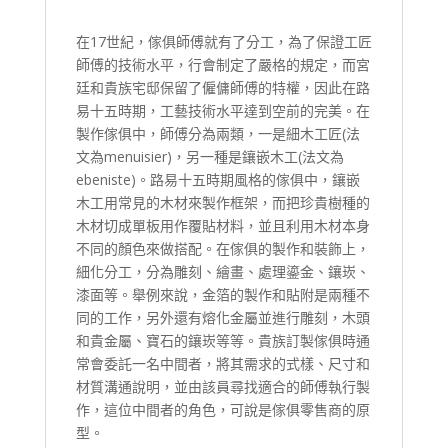
在17世紀，傢俱師傅就有了分工，為了保證工匠
師傅的技術水平，行會制定了嚴格的規定，而宮
廷和貴族宅邸保留了僱傭師傅的特權，因此在路
易十五時期，工藝技術水平達到空前的完美。在
製作傢俱中，師傅分為兩類，一是細木工匠(法
文為menuisier)，另一種是鑲嵌木工(法文為
ebeniste)。路易十五時期風格的傢俱中，鑲嵌
木工用常見的木材來製作框架，而把珍貴樹種的
木材切成單板用作覆貼材料，並且利用木材本身
不同的顏色來做搭配。在傢俱的製作和裝飾上，
細化分工，分為雕刻、繪畫、處理鎏金、鑲崁、
漆面等。舉例來說，金箔的製作和貼附是兩種不
同的工作，另外還有熔化金屬並進行雕刻，木頭
和貴金屬、寶石的鑲崁等等。貴族訂製傢俱時通
常會委託一名中間者，將其需求的式樣、尺寸和
材質溝通說明，並由該員尋找適合的師傅執行製
作，這位中間者的角色，可說是傢俱零售商的原
型。