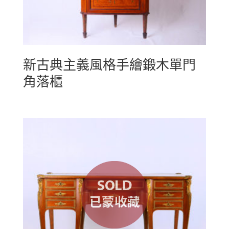
新古典主義風格手繪鍛木單門
角落櫃