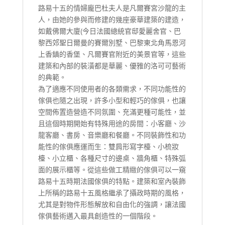
路易十五的情婦龐巴杜夫人是凡爾賽宮沙龍的主
人，由她的參與而修建的幾座豪華建築的建造，
如戴佛爾大廈(今日法國總統官邸愛麗舍官、巴
黎西郊聖日爾曼的賽爾別墅、巴黎東北角馬恩河
上香鎮的香堡、凡爾賽官附近的美景官等，這些
建築和內部的裝潢都是華麗、優雅的洛可可藝術
的典範。
為了適應不同使用者的各類需求，不同功能性的
傢俱也隨之出現，許多小型和輕巧的傢俱，也讓
空間佈置造營造不同氛圍、充滿更種可能性，並
且這個時期開始有特殊用途的房間：小客廳、沙
龍客廳、書房、音樂廳和餐廳。不同裝飾性和功
能性的傢俱應運而生：雙肩形寫字檯、小梳妝
檯、小立櫃、各種尺寸的邊桌、牆角櫃、特殊弧
面的展示櫃等。從這些做工精緻的傢俱可以一窺
路易十五時期法國傢俱的特點。建築和室內裝飾
上所稱的路易十五風格繼承了攝政時期的風格，
尤其是對物件形態解放和自由化的強調，讓法國
傢俱藝術邁入最具創造性的一個階段。