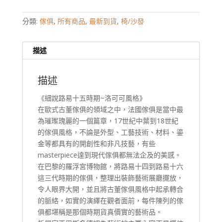
分類:
傢俱
,
所有商品
,
最新到貨
,
椅/沙發
描述
描述
《細說路易十五時期~洛可可風格》
在歐式古董傢俱的領域之中，法國傢俱是當中最
為璀璨瑰麗的一個篇章，17世紀中葉到18世紀
的傢俱風格，不論是外型、工藝技術、材料、鎏
金等都具有的開創性和非凡技藝，有些
masterpiece達到現代傢俱都無法企及的美感。
在巴黎的羅浮宮博物館，將路易十四到路易十六
這三代時期的傢俱，整理出裝飾藝術展廳擺放，
令人眼界大開，並且將古董傢俱風格中起承轉合
的脈絡，如實的演繹在觀者面前，每件陳列的傢
俱都堪稱是那個時期貨真價實的藝術品。