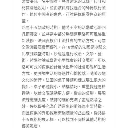
常會委託一名中間者，將其需求的式樣、尺寸和
材質溝通說明，並由該員尋找適合的師傅執行製
作，這位中間者的角色，可說是傢俱零售商的原
型。
路易十五親政的時期，他將王室的活動重心帶回
凡爾賽宮，並將當中部分房間運用洛可可風格重
新裝修。法國貴族和上流社會的生活方式，可謂
全歐洲最高貴而優雅，在18世紀的法國是沙龍文
化來到鼎盛時期，沙龍是進行政治、文學、藝
術、哲學討論或舉辦小型舞會的社交場所，所以
洛可可式的傢俱設計反映出新的社會形態和生活
方式，更強調生活的舒適性和愉悅感。隨著沙龍
文化的流行，法國的桌子種類和樣式展生很大的
變化。桌子形體變小、結構精巧、重量變輕易於
搬動，以使交際活動更方便，彎曲的桌腳，展現
流線纖細弧度，裝飾的細節充滿了畫龍點睛之
妙，佐以優美充滿自然意象的雕飾為主要特徵，
而且傢俱的外形採用流暢蜿蜒的凸曲線，從路易
十五風格的展示櫃，可以找到不同於其他時期的
優美弧度。