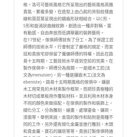
格。洛可可藝術風格它所呈現出的藝術風格高雅
貴氣、繁複多變，在造型上由凸起的貝殼紋樣曲
線和莨苕葉呈現出的鋸齒形狀相結合，以C形、
S形和旋渦狀曲線紋飾，創造出一種非對稱、富
有動感、自由奔放而低調華麗的裝飾藝術。
在17世紀，傢俱師傅就有了分工，為了保證工匠
師傅的技術水平，行會制定了嚴格的規定，而宮
廷和貴族宅邸保留了僱傭師傅的特權，因此在路
易十五時期，工藝技術水平達到空前的完美。在
製作傢俱中，師傅分為兩類，一是細木工匠(法
文為menuisier)，另一種是鑲嵌木工(法文為
ebeniste)。路易十五時期風格的傢俱中，鑲嵌
木工用常見的木材來製作框架，而把珍貴樹種的
木材切成單板用作覆貼材料，並且利用木材本身
不同的顏色來做搭配。在傢俱的製作和裝飾上，
細化分工，分為雕刻、繪畫、處理鎏金、鑲崁、
漆面等。舉例來說，金箔的製作和貼附是兩種不
同的工作，另外還有熔化金屬並進行雕刻，木頭
和貴金屬、寶石的鑲崁等等。貴族訂製傢俱時通