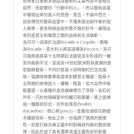
哲學家亞里斯多德認為藝術的主要內容不是模仿
自然，而是模仿「行動中的人」，所以藝術品當
中展現出來的是人的思想、意念，不論中西方，
這些傳世的藝術品當中，不僅表達出創作者的個
人美學，更多時候這些所費不貲的巨作，展現出
來的是君主和權貴之間的品味和生活縮影。
洛可可一詞源於法語Rocaille e Coquille，簡稱
為Rocaille，意大利人將其誤傳為Rococo。洛可
可風格是路易十五時期在法國宮廷中形成的一種
室內裝飾手法，並成為18世紀歐洲蔚為風潮的造
型裝飾藝術。不同於路易十四時期的巴洛克風
格，強調傢俱繁華氣度來彰顯君主權威，路易十
五時期的傢俱迷人、優雅、輕盈，從大自然中吸
取靈感，以複雜的波浪曲線模仿了貝殼、岩石的
外形，巧妙地描繪當中的纖巧和華麗，將之提煉
成一種藝術形式，另外如茛苕(feuilles
d’acanthe)、燈心草(joncs)，並重拾渦紋花飾細
木鑲嵌技術。除此之外，也強調了適用的輕便
性，刻意打破古典主義中的對稱與均衡的藝術規
律，因此形成了具有濃厚浪漫主義色彩的新風