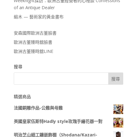
Weeknight採訪：歐洲古董經營者的心裡談 Confessions
of an Antique Dealer
緞木 — 藝術家的黃金畫布
安森國際歐洲古董臉書
歐洲古董臻時舘臉書
歐洲古董臻時舘LINE
搜尋
精選商品
法國銅雕作品-公雞與母雞
英國皇家伍斯特Hadly style玫瑰手繪花器一對
明治芝山細工鑲嵌飾棚（Shodana/Kazari-