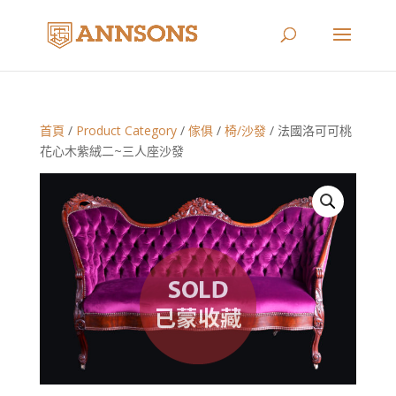
首頁
/
Product Category
/
傢俱
/
椅/沙發
/ 法國洛可可桃
花心木紫絨二~三人座沙發