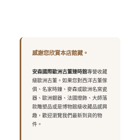
感謝您欣賞本店館藏。
安森國際歐洲古董臻時館
專營收藏
級歐洲古董。如果您對西洋古董傢
俱、名家時鐘、麥森或歐洲名窯瓷
器、歐洲銀器、法國燈飾、大師落
款雕塑品或是博物館級收藏品感興
趣，歡迎瀏覽我們最新到貨的物
件。