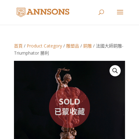
首頁
/
Product Category
/
雕塑品
/
銅雕
/ 法國大師銅雕-
Triumphator 勝利