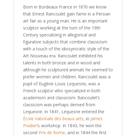
Born in Bordeaux France in 1870 we know
that Ernest Rancoulet gain fame in a Persian
art fair as a young man. He is an important
sculptor working at the turn of the 19th
Century specializing in allegorical and
figurative subjects that combine classicism
with a touch of the idiosyncratic style of the
Art Nouveau era. Rancoulet exhibited his
talents in both bronze and in wood and
although he sculptured animals he seemed to
prefer women and children. Rancoulet was a
pupil of Eugène-Louis Lequesne, was a
French sculptor who specialized in both
academism and classicism. Rancoulet’s
classicism was perhaps derived from
Lequesne. In 1841, Lequesne entered the
École nationale des beaux-arts
, in
James
Pradier
‘s workshop. In 1843, he won the
second
Prix de Rome
, and in 1844 the first