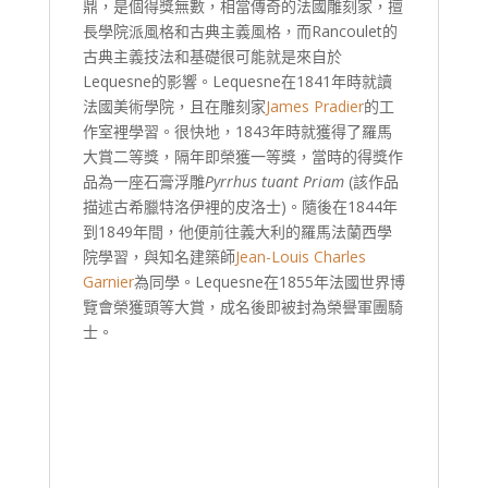
鼎，是個得獎無數，相當傳奇的法國雕刻家，擅
長學院派風格和古典主義風格，而Rancoulet的
古典主義技法和基礎很可能就是來自於
Lequesne的影響。Lequesne在1841年時就讀
法國美術學院，且在雕刻家
James Pradier
的工
作室裡學習。很快地，1843年時就獲得了羅馬
大賞二等獎，隔年即榮獲一等獎，當時的得獎作
品為一座石膏浮雕
Pyrrhus tuant Priam
(該作品
描述古希臘特洛伊裡的皮洛士)。隨後在1844年
到1849年間，他便前往義大利的羅馬法蘭西學
院學習，與知名建築師
Jean-Louis Charles
Garnier
為同學。Lequesne在1855年法國世界博
覽會榮獲頭等大賞，成名後即被封為榮譽軍團騎
士。