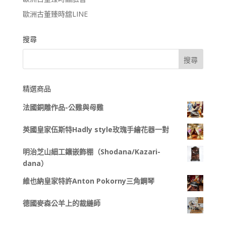
歐洲古董臻時舘LINE
搜尋
精選商品
法國銅雕作品-公雞與母雞
英國皇家伍斯特Hadly style玫瑰手繪花器一對
明治芝山細工鑲嵌飾棚（Shodana/Kazari-
dana）
維也納皇家特許Anton Pokorny三角鋼琴
德國麥森公羊上的裁縫師