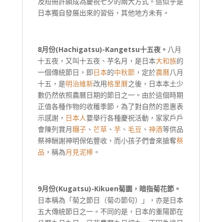
及短冊許願成為慶祝七夕的兩大方式。這似乎是
日本獨自發展出來的習俗，其他地方未有。
8
月份(
Hachigatsu
)-
Kangetsu
十五夜。
八月
十五夜，又叫十五夜、芋名月，是日本
大和族
的
一個傳統節日，即
日本
的
中秋節
，定於
農曆
八月
十五，是
明治維新
改用
格里曆
之後，日本本土少
數仍然依照農曆日期的節日之一。由於這個時期
正值各種作物的收穫季節，為了對自然的恩惠表
示感謝，
日本人
要舉行各種慶祝活動，家家戶戶
會陳列賞月
糰子
、
芒草
、
芋
、
毛豆
、
神酒
等供品
祭神酬謝神明保佑豐收，而小孩子們會來搶奪
祭
品
，稱為
月見泥棒
。
9
月份(
Kugatsu
)-
Kikuen
菊園，暗指菊花節。
日本稱為「菊之節日（菊の節句）」，亦是日本
五大傳統節日之一。不同的是，日本的重陽節在