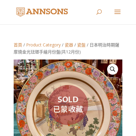
首頁
/
Product Category
/
瓷器
/
瓷盤
/ 日本明治時期薩
摩燒金光琺瑯手繪月份盤(共12月份)