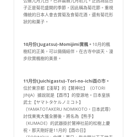
公曆九月九日，已非農曆九月初九。正因為這日
子正是菊花盛開的季節，因此稱為菊花節。重視
傳統的日本人會去賞菊及食菊花酒，還有菊花形
狀的和菓子。
10
月份(
Jugatsu
)-
Momijimi
賞楓。
10月的楓
樹紅的正美，可以倆倆結伴，在古寺中談天、漫
步欣賞楓樹的美景。
11
月份(
Juichigastu
)-
Tori-no-ichi
酉の市。
位於東京都【淺草】的【鷲神社】（OTORI
JINJA）據說就是【酉市】的發源地。日本皇族
武士【ヤマトタケルノミコト】
（YAMATOTAKERU NOMIKOTO，日本武尊）
討伐東夷大獲全勝後，將名為【熊手】
（KUMADE）的武器掛於鷲神社前的松樹上慶
祝，那天剛好是11月的【酉の日】