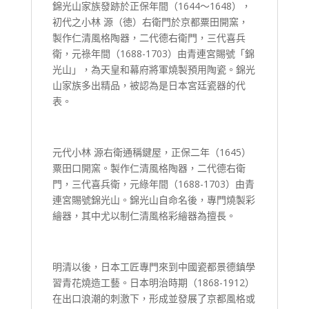
錦光山家族發跡於正保年間（1644～1648），
初代之小林 源（徳）右衛門於京都粟田開窯，
製作仁清風格陶器，二代德右衛門，三代喜兵
衛，元祿年間（1688-1703）由青連宮賜號「錦
光山」，為天皇和幕府將軍燒製預用陶瓷。錦光
山家族多出精品，被認為是日本宮廷瓷器的代
表。
元代小林 源右衛通稱鍵屋，正保二年（1645）
粟田口開窯。製作仁清風格陶器，二代德右衛
門，三代喜兵衛，元綠年間（1688-1703）由青
連宮賜號錦光山。錦光山自命名後，專門燒製彩
繪器，其中尤以制仁清風格彩繪器為擅長。
明清以後，日本工匠專門來到中國瓷都景德鎮學
習青花燒造工藝。日本明治時期（1868-1912）
在出口浪潮的刺激下，形成並發展了京都風格或