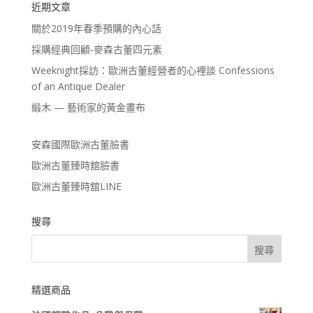
近期文章
關於2019年春季預購的內心話
採購經典回顧-麥森古董四元素
Weeknight採訪：歐洲古董經營者的心裡談 Confessions
of an Antique Dealer
緞木 — 藝術家的黃金畫布
安森國際歐洲古董臉書
歐洲古董臻時舘臉書
歐洲古董臻時舘LINE
搜尋
精選商品