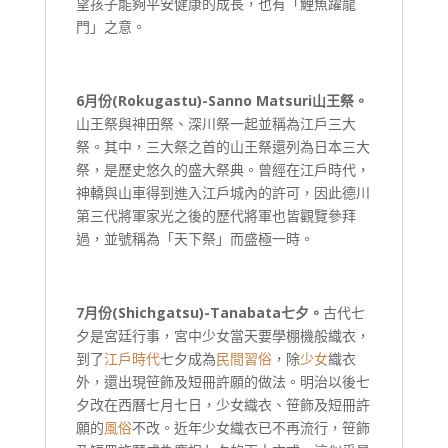
望孩子能夠平安健康的成長，也有「鯉魚躍龍
門」之意。
6
月份(
Rokugastu
)-
Sanno Matsuri
山王祭。
山王祭與神田祭、深川祭一起並稱為江戶三大
祭。其中，三大祭之首的山王祭還列為日本三大
祭，是歷史悠久的盛大祭典。曾經在江戶時代，
神轎與山車得到進入江戶城內的許可，因此德川
第三代將軍家光之後的歷代將軍也皆觀覽參拜
過，並號稱為「天下祭」而盛極一時。
7
月份(
Shichgatsu
)-
Tanabata
七夕。
古代七
夕是宮廷行事，宮中少女當天要學棚機般織衣，
到了
江戶時代
七夕成為
民間習俗
，除
少女
織衣
外，還出現笹飾及短冊許願的做法。明治以後七
夕改在西曆七月七日，少女織衣、笹飾及短冊許
願的
風俗
不改。近年少女織衣已不再流行，笹飾