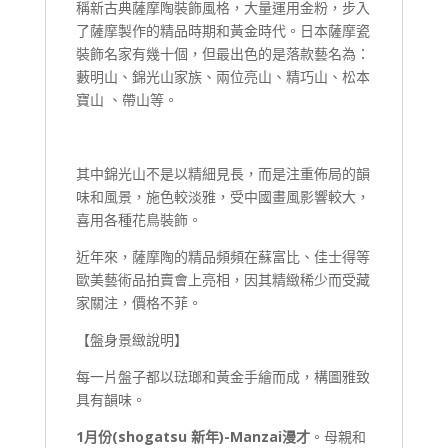
稱新古典薩摩陶裝飾風格，大量運用金粉，步入
了薩摩製作的精品時期和黃金時代。日本薩摩瓷
裝飾名家有幾十個，但最出色的是落款藝名為：
藪明山、錦光山家族、兩位亮山、精巧山、松本
寶山 、帶山等。
其中錦光山不是以精細見長，而是注重佈局的韻
味和風景，施色較淡雅，受中國畫風影響較大，
喜用各種花鳥裝飾。
近年來，薩摩陶的精品頻頻在蘇富比、佳士得等
歐美藝術品拍賣會上亮相，因其精緻稀少而受藏
家關注，價格不菲。
【盤身景緻說明】
每一片盤子都以琺瑯和黃金手繪而成，構圖雅致
具有韻味。
1
月份(
shogatsu
新年
)-
Manzai
漫才
。母親和