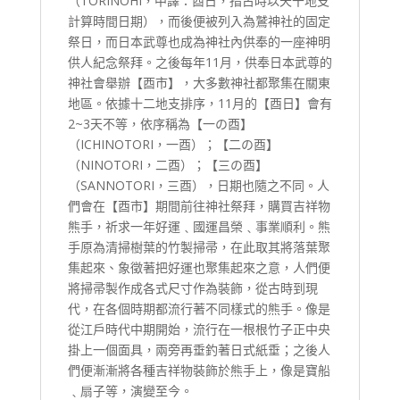
（TORINOHI，中譯：酉日，指古時以天干地支
計算時間日期），而後便被列入為鷲神社的固定
祭日，而日本武尊也成為神社內供奉的一座神明
供人紀念祭拜。之後每年11月，供奉日本武尊的
神社會舉辦【酉市】，大多數神社都聚集在關東
地區。依據十二地支排序，11月的【酉日】會有
2~3天不等，依序稱為【一の酉】
（ICHINOTORI，一酉）；【二の酉】
（NINOTORI，二酉）；【三の酉】
（SANNOTORI，三酉），日期也隨之不同。人
們會在【酉市】期間前往神社祭拜，購買吉祥物
熊手，祈求一年好運﹑國運昌榮﹑事業順利。熊
手原為清掃樹葉的竹製掃帚，在此取其將落葉聚
集起來、象徵著把好運也聚集起來之意，人們便
將掃帚製作成各式尺寸作為裝飾，從古時到現
代，在各個時期都流行著不同樣式的熊手。像是
從江戶時代中期開始，流行在一根根竹子正中央
掛上一個面具，兩旁再垂釣著日式紙垂；之後人
們便漸漸將各種吉祥物裝飾於熊手上，像是寶船
﹑扇子等，演變至今。