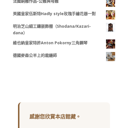
法國銅雕作品-公雞與母雞
英國皇家伍斯特Hadly style玫瑰手繪花器一對
明治芝山細工鑲嵌飾棚（Shodana/Kazari-
dana）
維也納皇家特許Anton Pokorny三角鋼琴
德國麥森公羊上的裁縫師
感謝您欣賞本店館藏。