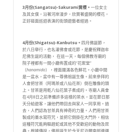
3
月份(
Sangatsu
)-
Sakurami
賞櫻。
一位女士
及其女僕，沿著河岸漫步，欣賞著盛開的櫻花，
正好碰面巡迴表演的街頭遊藝者經過。
4
月份(
Shigatsu
)-
Kanbutsu
。
四月佛誕節，
於八日舉行，也名灌佛會或花節，是慶祝釋迦牟
尼佛生誕的活動， 在這一天，每個佛教寺廟的
院子裡都有一間小廳佈置成的“花禦堂”
（
hanamido
），裡面擺滿各色鮮花。小廳中間
是一盆水，盆中有一尊佛祖誕生像。前來參拜的
人會把甘茶（阿瑪茶或八仙花茶）倒在雕像的頭
上。甘茶是用乾八仙花葉子煮成的。寺廟人員會
在4月8日之前準備許多這樣的茶水，並在節日那
天分給遊客，讓他們帶回去與家人一同享用。過
去，人們認為甘茶具有神奇的力量。人們用甘茶
製成的墨水寫符咒，並把它倒掛在大門外，相信
這種符咒能夠驅趕蛇或其他不受歡迎的動物及昆
蟲。根據傳說，佛祖誕生於今天尼泊爾南部邊疆