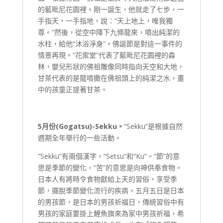
的藍毗尼花園裡。剛一誕生，他就走了七步，一
手指天，一手指地，說：“天上地上，唯我獨
尊。”然後，從空中降下九條龍來，噴出純潔的
水柱，給他“沐浴淨身”。佛誕節是對這一事件的
情景再現。“花禦堂”代表了藍毗尼花園裡的森
林，嬰兒形狀的佛祖雕像同時指向天空和大地，
甘茶代表的是龍噴撒在佛祖頭上的純潔之水，畫
中的孩童正提著甘茶。
5
月份(
Gogatsu
)-
Sekku
。
“Sekku”是根據自然
週期全年舉行的一些活動。
“Sekku”有兩個漢字，“Setsu”和“Ku”。“節”的意
思是季節的變化，“苦”的意思是向神供奉食物。
日本人有將時令食物獻給上天的習俗，享受季
節，擺脫季節變化流行的疾病。五月五日是日本
的男孩節，是日本的男孩祈福日，傳統習俗中有
男孩的家庭要掛上鯉魚旗來為家中男孩祈福，希