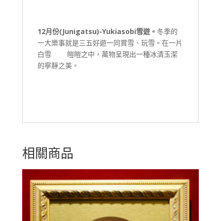
12
月份(
Junigatsu
)-
Yukiasobi
雪遊。
冬季的
一大樂事就是三五好遊一同賞雪、玩雪。在一片
白雪 皚皚之中，萬物呈現出一種冰清玉潔
的寧靜之美。
相關商品