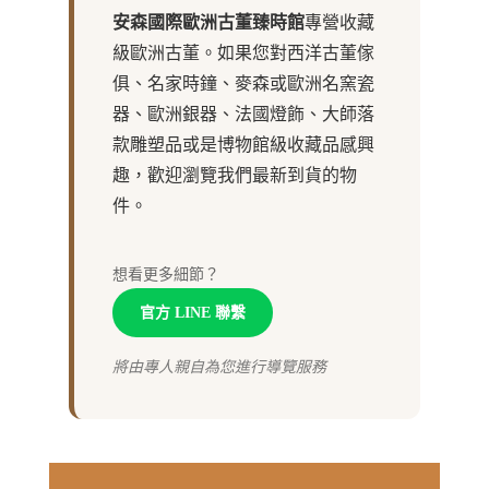
安森國際歐洲古董臻時館
專營收藏
級歐洲古董。如果您對西洋古董傢
俱、名家時鐘、麥森或歐洲名窯瓷
器、歐洲銀器、法國燈飾、大師落
款雕塑品或是博物館級收藏品感興
趣，歡迎瀏覽我們最新到貨的物
件。
想看更多細節？
官方 LINE 聯繫
將由專人親自為您進行導覽服務