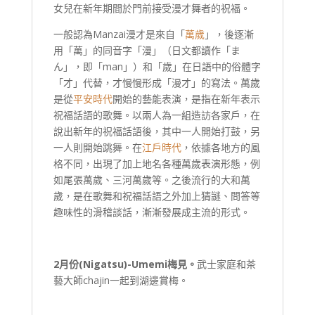
女兒在新年期間於門前接受漫才舞者的祝福。
一般認為Manzai漫才是來自「
萬歲
」，後逐漸
用「萬」的同音字「漫」（日文都讀作「ま
ん」，即「man」）和「歲」在日語中的俗體字
「才」代替，才慢慢形成「漫才」的寫法。萬歲
是從
平安時代
開始的藝能表演，是指在新年表示
祝福話語的歌舞。以兩人為一組造訪各家戶，在
說出新年的祝福話語後，其中一人開始打鼓，另
一人則開始跳舞。在
江戶時代
，依據各地方的風
格不同，出現了加上地名各種萬歲表演形態，例
如尾張萬歲、三河萬歲等。之後流行的大和萬
歲，是在歌舞和祝福話語之外加上猜謎、問答等
趣味性的滑稽談話，漸漸發展成主流的形式。
2
月份(
Nigatsu
)-
Umemi
梅見。
武士家庭和茶
藝大師chajin一起到湖邊賞梅。