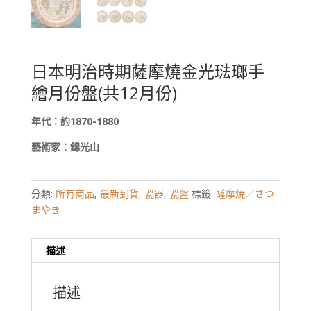
日本明治時期薩摩燒金光琺瑯手
繪月份盤(共12月份)
年代：約
1870-1880
藝術家：錦光山
分類:
所有商品
,
最新到貨
,
瓷器
,
瓷盤
標籤:
薩摩焼／さつ
まやき
描述
描述