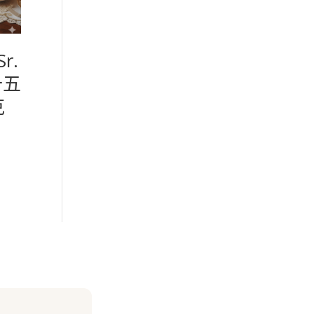
r.
十五
克
9,800。