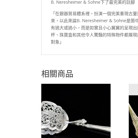
B. Neresheimer & Sohne下了最完美的註腳
「在銀器貿易體系裡，扮演一個完美重現古董
來，以此來論B. Neresheimer & S
有過大或過小，而是如實且小心翼翼的呈現出
杯、珠寶盒和其他令人驚豔的特殊物件都展現
對象」
相關商品