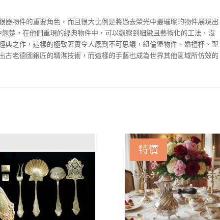
銀器物件的重要角色，而且很大比例是將過去榮光中最璀璨的物件展現出
ohne是箇中翹楚，在他們重現的經典物件中，可以觀察到細緻且藝術化的工法，沒
經典之作，這樣的極致著實令人感到不可思議，紐倫堡物件、婚禮杯、聖
出古老德國銀匠的精湛技術，而這樣的手藝也成為世界其他區域所仿效的
特價