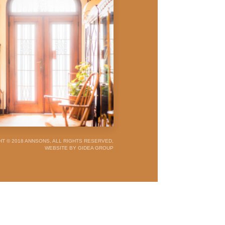
T © 2018 ANNSONS, ALL RIGHTS RESERVED,
WEBSITE BY GIDEA GROUP