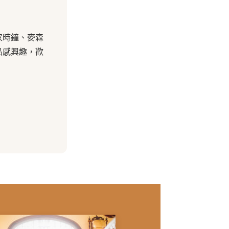
家時鐘、麥森
品感興趣，歡