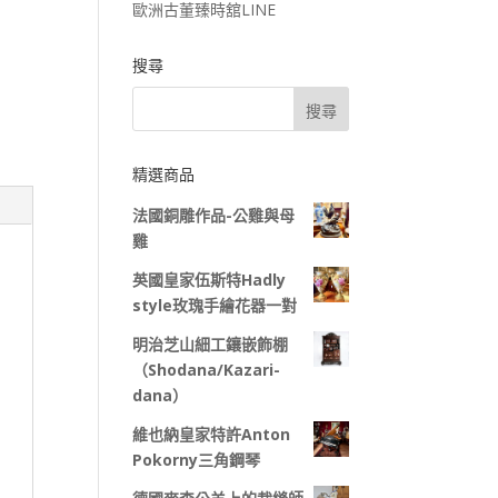
歐洲古董臻時舘LINE
搜尋
精選商品
法國銅雕作品-公雞與母
雞
英國皇家伍斯特Hadly
style玫瑰手繪花器一對
明治芝山細工鑲嵌飾棚
（Shodana/Kazari-
dana）
維也納皇家特許Anton
Pokorny三角鋼琴