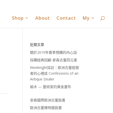
書
歐洲古董臻時舘臉書
歐洲古董臻時舘LINE
0 Items
Shop
About
Contact
My
近期文章
關於2019年春季預購的內心話
採購經典回顧-麥森古董四元素
Weeknight採訪：歐洲古董經營
者的心裡談 Confessions of an
Antique Dealer
緞木 — 藝術家的黃金畫布
安森國際歐洲古董臉書
歐洲古董臻時舘臉書