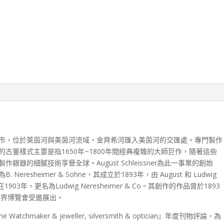
邦的城市，位於萊茵河與美茵河流域，金齊希河匯入美茵河的交匯處。專門製作
古董樣式主要是指1650年~1800年間經典複雜的大師巨作，隨著這些
器的細膩技術享譽全球。August Schleissner為此一事業的創始
resheimer & Sohne，其成立於1893年，由 August 和 Ludwig
夥創立，在1903年，更名為Ludwig Neresheimer & Co。其創作的作品曾於1893
世界博覽會受邀展出。
Watchmaker & jeweller, silversmith & optician』年度刊物評論，為