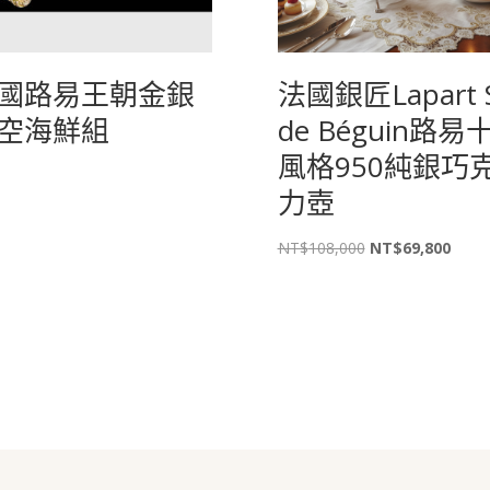
國路易王朝金銀
法國銀匠Lapart S
空海鮮組
de Béguin路易
風格950純銀巧
力壺
原
目
NT$
108,000
NT$
69,800
始
前
價
價
格：
格：
NT$108,000。
NT$6