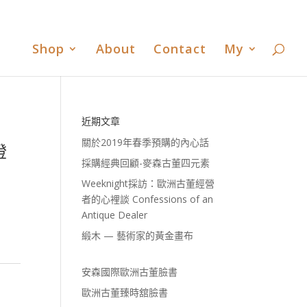
書
歐洲古董臻時舘臉書
歐洲古董臻時舘LINE
0 Items
Shop
About
Contact
My
近期文章
關於2019年春季預購的內心話
燈
採購經典回顧-麥森古董四元素
Weeknight採訪：歐洲古董經營
者的心裡談 Confessions of an
Antique Dealer
緞木 — 藝術家的黃金畫布
安森國際歐洲古董臉書
歐洲古董臻時舘臉書