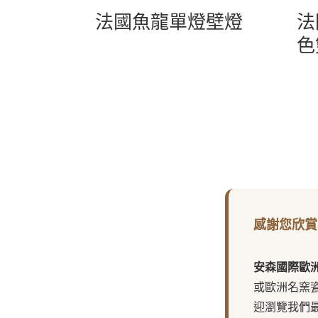
法國魚龍單燈壁燈
法
色
感謝您欣賞
安森國際歐
或歐洲名窯
迎瀏覽我們