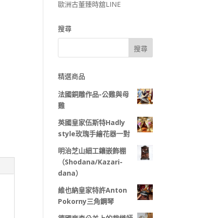
歐洲古董臻時舘LINE
搜尋
精選商品
法國銅雕作品-公雞與母
雞
英國皇家伍斯特Hadly
style玫瑰手繪花器一對
明治芝山細工鑲嵌飾棚
（Shodana/Kazari-
dana）
維也納皇家特許Anton
Pokorny三角鋼琴