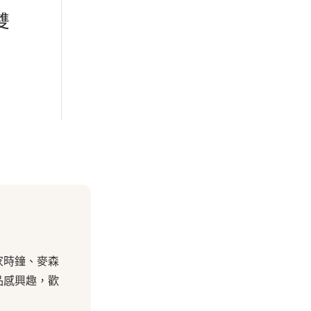
雙
家時鐘、麥森
品感興趣，歡