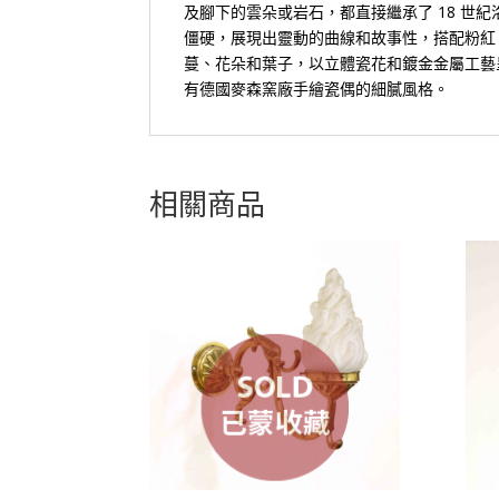
及腳下的雲朵或岩石，都直接繼承了 18 世
僵硬，展現出靈動的曲線和故事性，搭配粉紅
蔓、花朵和葉子，以立體瓷花和鍍金金屬工藝
有德國麥森窯廠手繪瓷偶的細膩風格。
相關商品