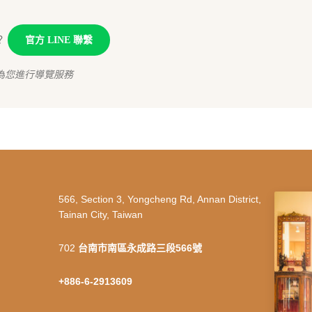
？
官方 LINE 聯繫
為您進行導覽服務
566, Section 3, Yongcheng Rd, Annan District,
Tainan City, Taiwan
702
台南市南區永成路三段566號
+886-6-2913609