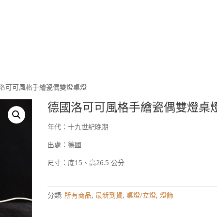
安森國際歐洲古董臉
國洛可可風格手繪瓷偶雙燈桌燈
德國洛可可風格手繪瓷偶雙燈桌
年代：十九世紀晚期
出處：德國
尺寸：底15、高26.5 公分
分類:
所有商品
,
最新到貨
,
桌燈/立燈
,
燈飾