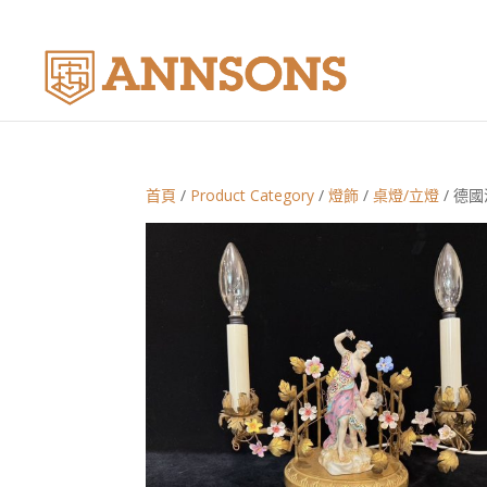
首頁
/
Product Category
/
燈飾
/
桌燈/立燈
/ 德