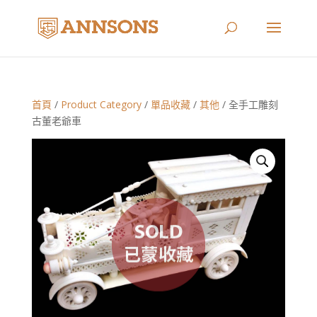
首頁
/
Product Category
/
單品收藏
/
其他
/ 全手工雕刻
古董老爺車