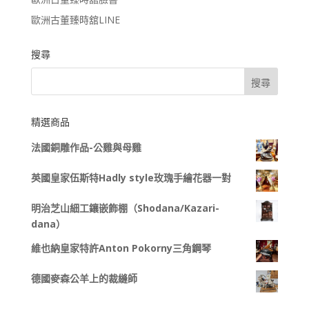
歐洲古董臻時舘LINE
搜尋
精選商品
法國銅雕作品-公雞與母雞
英國皇家伍斯特Hadly style玫瑰手繪花器一對
明治芝山細工鑲嵌飾棚（Shodana/Kazari-
dana）
維也納皇家特許Anton Pokorny三角鋼琴
德國麥森公羊上的裁縫師