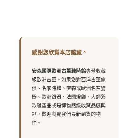
感謝您欣賞本店館藏。
安森國際歐洲古董臻時館
專營收藏
級歐洲古董。如果您對西洋古董傢
俱、名家時鐘、麥森或歐洲名窯瓷
器、歐洲銀器、法國燈飾、大師落
款雕塑品或是博物館級收藏品感興
趣，歡迎瀏覽我們最新到貨的物
件。