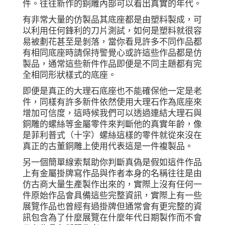
件。往往新作的銅雕內部可以看出真實的年代。
有非常大量的仿製品其底座都是由塑料製成，可
以利用任何鋒利的刀片測試，如何是塑料就很容
易被劃花甚至是剝落，當你看見許多不同作品都
有相同底座時請保持警覺心或許這些作品都是仿
製品，通常這些新件作品即便是不同主題都有完
全相同形狀樣式的底座。
即便是真正的大理石底座也不能確保他一定是老
件，同樣有許多新件依然使用大理石作為底座來
增加可信度，這時候我們可以透過連結大理石與
銅雕的螺絲等金屬零件來判斷他的真實年齡，像
是菲利普式（十字）螺絲這樣的零件就從來沒在
真正的古董銅雕上使用代表這是一件複製品。
另一個簡單線索幫助你判斷真偽是假如這件作品
上有金屬掛牌寫作品與作者本身的名稱往往是由
仿古商大量生產製作出來的，實際上沒有任何一
件原始作品會具備這些完整資訊，實際上有一些
展覽作品也曾經有過掛牌但通常會有更完整的資
訊包含為了什麼展覽在什麼年代日期製作而不會