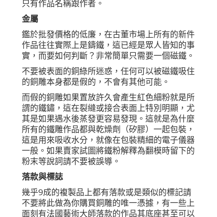
只有作品名稱跟作者。
金屬
鑑於批發價格的低廉，在古董市場上所有的新件
作品往往實際上是鑄鐵，這已經是眾人皆知的事
實，而要如何判斷？非常簡單只需要一個磁鐵。
不要被表面的銅綠所迷惑，任何可以被磁鐵吸住
的銅雕本身都是假的，不會有其他可能。
而假的銅雕如果置放許久會產生紅色細粉就是所
謂的鐵鏽，這在裂縫或接合表面上特別明顯，尤
其是如果遇水後蒸發更容易發現。這就是為什麼
所有的鐵雕作品都與乾燥劑（矽膠）一起包裝，
這是用來吸收水分，就像在包裝精細的電子儀器
一般。如果賣家試圖將鐵粉解釋為翻模時留下的
粉末等說詞請不要被誤導。
落款與標誌
幾乎9成的複製品上都有落款或是類似的標記請
不要將此做為你購買銅雕的唯一憑據，有一些上
面刻有法國藝術大師落款的作品其底座甚至可以