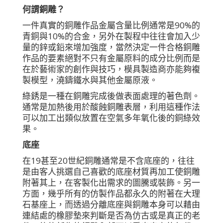
何謂銅雕？
一件真實的銅雕作品金屬含量比例通常是90%的
青銅與10%的合金，另外在製程中往往會加入少
量的鋅或鉛來增加強度，當然決定一件合格銅雕
作品的要素絕對不只有金屬原料的成分比例而是
在於藝術家的創作與技巧，模具製造商亦能夠複
製模型，澆鑄鐵水與其他金屬原液。
綠銹是一種在銅雕完成後做表面處理的著色劑。
通常是加熱後用於酸蝕銅雕表層，利用這種作法
可以加工出類似放置在空氣多年氧化後的銅綠效
果。
底座
在19甚至20世紀銅雕通常是不含底座的，往往
是由客人挑選自己喜歡的底座材質再加工使銅雕
附著其上，在客製化出需求的圖騰或裝飾。另一
方面，幾乎所有的仿製作品都永久的附著在大理
石基座上，而透過分離底座與銅雕本身可以藉由
連結處的橡膠墊來判斷是否為仿古或是真正的老