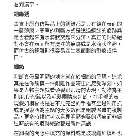
看到漢字。
銅綠銹
事實上所有仿製品上的銅綠都是只有鍍在表面的
一層薄膜，簡單的判斷方式是透過銅綠的痕跡與
是否看起來有水滴狀突起來分辨，真正的銅綠絕
對不會在表面留有澆注的痕跡或是水滴狀塗起，
而仿古的銅雕則很容易產生表面膜的裂痕或傷
口。
細節
判斷真偽最明顯的地方就在於細節的呈現。這尤
其是在你觸摸一件銅雕作品時更能感受深刻，如
果是人物主題就看頭髮跟眼睛的表現，動物為主
則用爪子/蹄以及毛髮眼睛來判斷，在手部的表
現假如模糊或是看不見完整的手指甚至是利用抓
或是握東西為主題的大多數都是粗製濫造的複製
品，更多時候你可以看見明顯穿鑿的洞痕而非鑄
造時該有的痕跡絕對都是新件無誤。
在翻模的間隙中填充的焊料或是玻璃纖維填料也