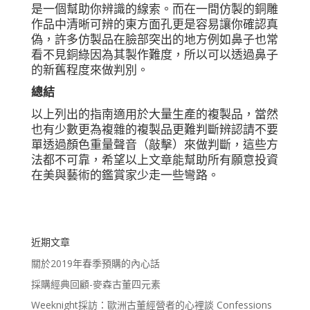
是一個幫助你辨識的線索。而在一間仿製的銅雕
作品中清晰可辨的東方面孔更是容易讓你確認真
偽，許多仿製品在臉部突出的地方例如鼻子也常
看不見銅綠因為其製作難度，所以可以透過鼻子
的新舊程度來做判別。
總結
以上列出的指南適用於大量生產的複製品，當然
也有少數更為複雜的複製品更難判斷辨認請不要
單透過顏色重量聲音（敲擊）來做判斷，這些方
法都不可靠，希望以上文章能幫助所有願意投資
在美與藝術的鑑賞家少走一些彎路。
近期文章
關於2019年春季預購的內心話
採購經典回顧-麥森古董四元素
Weeknight採訪：歐洲古董經營者的心裡談 Confessions