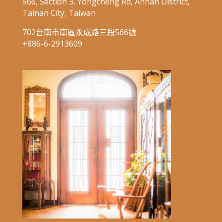
566, Section 3, Yongcheng Rd, Annan District,
Tainan City, Taiwan
702台南市南區永成路三段566號
+886-6-2913609