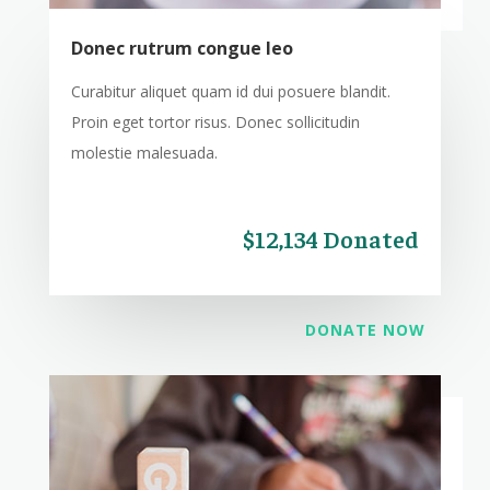
Donec rutrum congue leo
Curabitur aliquet quam id dui posuere blandit.
Proin eget tortor risus. Donec sollicitudin
molestie malesuada.
$12,134 Donated
DONATE NOW