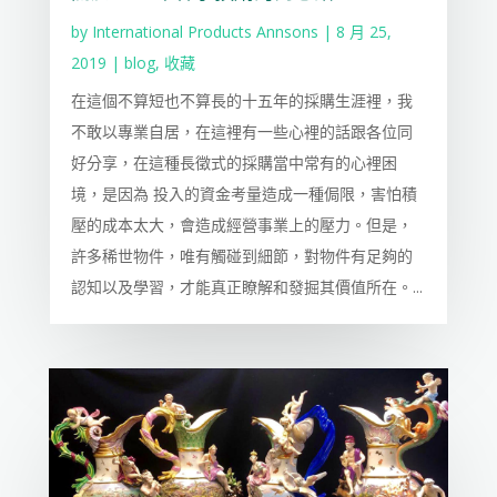
by
International Products Annsons
|
8 月 25,
2019
|
blog
,
收藏
在這個不算短也不算長的十五年的採購生涯裡，我
不敢以專業自居，在這裡有一些心裡的話跟各位同
好分享，在這種長徵式的採購當中常有的心裡困
境，是因為 投入的資金考量造成一種侷限，害怕積
壓的成本太大，會造成經營事業上的壓力。但是，
許多稀世物件，唯有觸碰到細節，對物件有足夠的
認知以及學習，才能真正瞭解和發掘其價值所在。...