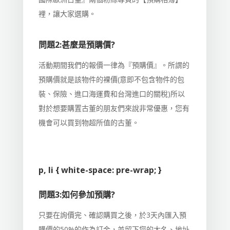
裡，讓大家選購。
問題2:甚麼是預購價?
活動期間我們的報價一律為『預購價』。所謂的
預購價就是該物件的裸價(意即不包含物件的包
裝、保險、進口海運費和台灣進口的關稅)所以
對於想要購置古董的朋友們來說非常優惠，您有
機會可以買到物超所值的古董。
p, li { white-space: pre-wrap; }
問題3:如何參加預購?
只要在詢價完、確認購買之後，於3天內匯入預
購價的50%的作為訂金，並留下您的大名、地址