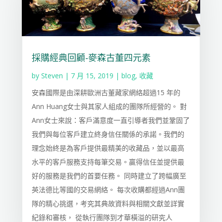
採購經典回顧-麥森古董四元素
by
Steven
|
7 月 15, 2019
|
blog
,
收藏
安森國際是由深耕歐洲古董藏家網絡超過15 年的
Ann Huang女士與其家人組成的團隊所經營的。 對
Ann女士來說：客戶滿意度一直引導者我們並鞏固了
我們與每位客戶建立終身信任關係的承諾。我們的
理念始終是為客戶提供最精美的收藏品，並以最高
水平的客戶服務支持每筆交易。贏得信任並提供最
好的服務是我們的首要任務。 同時建立了跨幅廣至
英法德比等國的交易網絡。 每次收購都經過Ann團
隊的精心挑選，考究其典故資料與相關文獻並詳實
紀錄和審核， 從執行團隊到才華橫溢的研究人