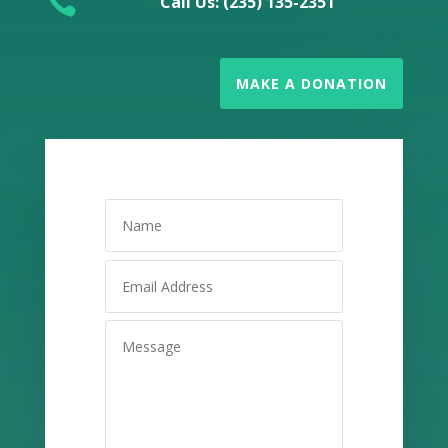

Call Us: (235) 135-2351
MAKE A DONATION