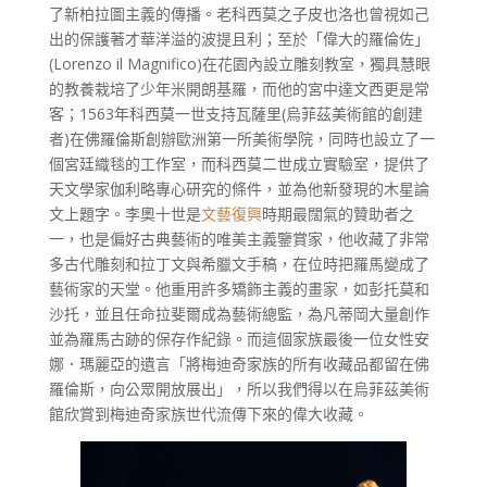
了新柏拉圖主義的傳播。老科西莫之子皮也洛也曾視如己
出的保護著才華洋溢的波提且利；至於「偉大的羅倫佐」
(Lorenzo il Magnifico)在花園內設立雕刻教室，獨具慧眼
的教養栽培了少年米開朗基羅，而他的宮中達文西更是常
客；1563年科西莫一世支持瓦薩里(烏菲茲美術館的創建
者)在佛羅倫斯創辦歐洲第一所美術學院，同時也設立了一
個宮廷織毯的工作室，而科西莫二世成立實驗室，提供了
天文學家伽利略專心研究的條件，並為他新發現的木星論
文上題字。李奧十世是
文藝復興
時期最闊氣的贊助者之
一，也是偏好古典藝術的唯美主義鑒賞家，他收藏了非常
多古代雕刻和拉丁文與希臘文手稿，在位時把羅馬變成了
藝術家的天堂。他重用許多矯飾主義的畫家，如彭托莫和
沙托，並且任命拉斐爾成為藝術總監，為凡蒂岡大量創作
並為羅馬古跡的保存作紀錄。而這個家族最後一位女性安
娜．瑪麗亞的遺言「將梅迪奇家族的所有收藏品都留在佛
羅倫斯，向公眾開放展出」，所以我們得以在烏菲茲美術
館欣賞到梅迪奇家族世代流傳下來的偉大收藏。