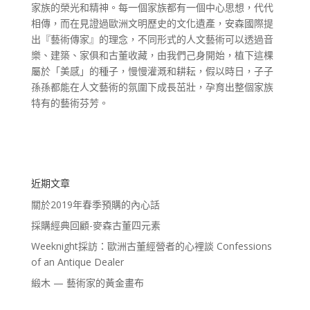
家族的榮光和精神。每一個家族都有一個中心思想，代代
相傳，而在見證過歐洲文明歷史的文化遺產，安森國際提
出『藝術傳家』的理念，不同形式的人文藝術可以透過音
樂、建築、家俱和古董收藏，由我們己身開始，植下這棵
屬於「美感」的種子，慢慢灌溉和耕耘，假以時日，子子
孫孫都能在人文藝術的氛圍下成長茁壯，孕育出整個家族
特有的藝術芬芳。
近期文章
關於2019年春季預購的內心話
採購經典回顧-麥森古董四元素
Weeknight採訪：歐洲古董經營者的心裡談 Confessions
of an Antique Dealer
緞木 — 藝術家的黃金畫布