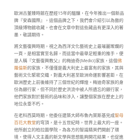
歐洲古董臻時館在歷經15年的醞釀，在今年推出一個新品
牌『安森國際』，這個品牌之下，我們會介紹引以為傲的
頂級博物館收藏，也會在文章中對這些藏品有更深入的著
墨，敬請期待。
將文藝復興時期，視之為西洋文化藝術史上最璀麗璨爛的
一頁，是相當實至名歸，而這當中最舉足輕重的推手，便
是人稱『文藝復興教父』的梅迪奇(Medici)家族，這個
佛
羅倫斯
的家族，不僅僅是義大利史上最富有的家族，其與
藝術文化緊密交織，對義大利甚至歐洲命運影響甚鉅，在
歐洲歷史上前後維持了三個世紀的輝煌。梅迪奇家族的身
份為銀行家，但不同於歷史洪流中被人所遺忘的銀行家，
他們家族對於藝術的品味和涉入，讓整個家族在歷史上的
地位永垂不朽。
在老科西莫時期，他委任建築大師布魯內萊斯基完成
聖母
百花大教堂
的穹頂，是十五世紀時，世界上最大的一座。
他所創立的柏拉圖學院，為各方的智識精英們開創了環
境，使得人文主義的新文學與思想能夠開花結果，也促進