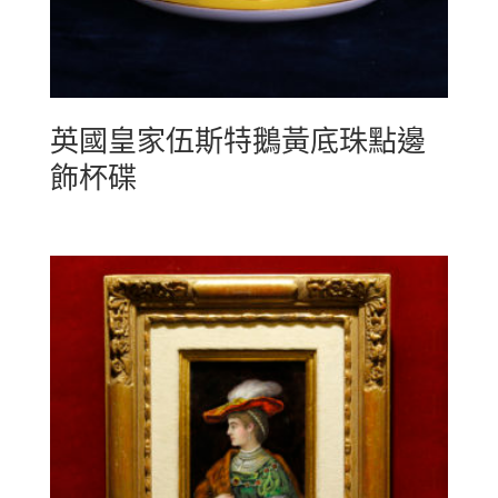
英國皇家伍斯特鵝黃底珠點邊
飾杯碟