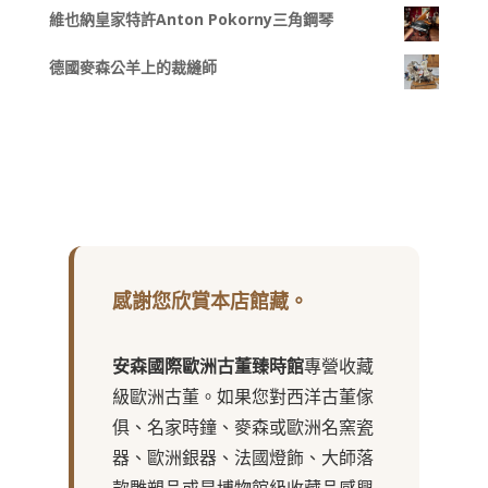
維也納皇家特許Anton Pokorny三角鋼琴
德國麥森公羊上的裁縫師
感謝您欣賞本店館藏。
安森國際歐洲古董臻時館
專營收藏
級歐洲古董。如果您對西洋古董傢
俱、名家時鐘、麥森或歐洲名窯瓷
器、歐洲銀器、法國燈飾、大師落