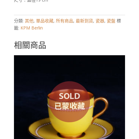
分類:
其他
,
單品收藏
,
所有商品
,
最新到貨
,
瓷器
,
瓷盤
標
籤:
KPM Berlin
相關商品