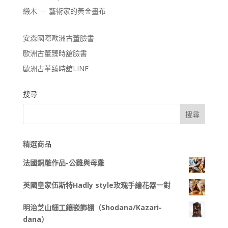
緞木 — 藝術家的黃金畫布
安森國際歐洲古董臉書
歐洲古董臻時舘臉書
歐洲古董臻時舘LINE
搜尋
精選商品
法國銅雕作品-公雞與母雞
英國皇家伍斯特Hadly style玫瑰手繪花器一對
明治芝山細工鑲嵌飾棚（Shodana/Kazari-
dana）